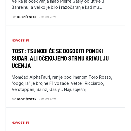
Velika je očekivanja imao Pierre Gasly od utrke u
Bahreinu, a veliko je bilo i razočaranje kad mu…
BY
IGOR ŠESTAK
31.03.2021.
NOVOSTI F1
TOST: TSUNODI ĆE SE DOGODITI PONEKI
SUDAR, ALI OČEKUJEMO STRMU KRIVULJU
UČENJA
Momčad AlphaTauri, ranije pod imenom Toro Rosso,
“odgojila” je brojne F1 vozače. Vettel, Ricciardo,
Verstappen, Sainz, Gasly… Najuspješniji…
BY
IGOR ŠESTAK
01.03.2021.
NOVOSTI F1