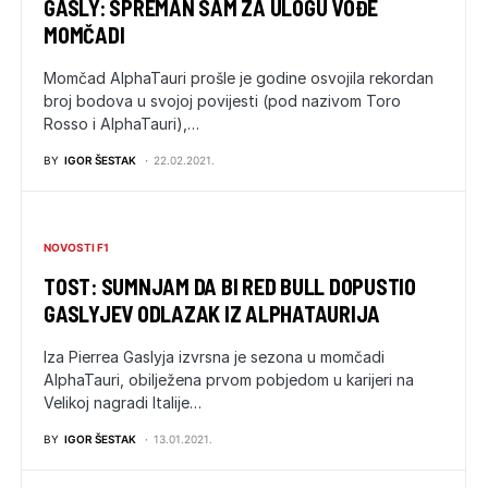
GASLY: SPREMAN SAM ZA ULOGU VOĐE
MOMČADI
Momčad AlphaTauri prošle je godine osvojila rekordan
broj bodova u svojoj povijesti (pod nazivom Toro
Rosso i AlphaTauri),…
BY
IGOR ŠESTAK
22.02.2021.
NOVOSTI F1
TOST: SUMNJAM DA BI RED BULL DOPUSTIO
GASLYJEV ODLAZAK IZ ALPHATAURIJA
Iza Pierrea Gaslyja izvrsna je sezona u momčadi
AlphaTauri, obilježena prvom pobjedom u karijeri na
Velikoj nagradi Italije…
BY
IGOR ŠESTAK
13.01.2021.