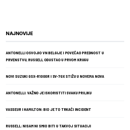
NAJNOVIJE
ANTONELLI OSVOJIO VN BELGIJE I POVEĆAO PREDNOST U
PRVENSTVU, RUSSELL ODUSTAO U PRVOM KRUGU
NOVI SUZUKI GSX-R1000R I SV-7GX STIŽU U NOVEMA NOVA
ANTONELLI: VAŽNO JE ISKORISTITI SVAKU PRILIKU
VASSEUR I HAMILTON: BIO JE TO TRKAĆI INCIDENT
RUSSELL: NISAM NI SMIO BITI U TAKVOJ SITUACIJI