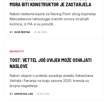
MORA BITI KONSTRUKTOR JE ZASTARJELA
Nakon nedavne kazne za Racing Point zbog kopiranja
Mercedesove tehnologije zračnih otvora stražnjih
kočnica, iz FIA-e su poručili…
BY
IGOR ŠESTAK
21.08.2020.
NOVOSTI F1
TOST: VETTEL JOŠ UVIJEK MOŽE OSVAJATI
NASLOVE
Nakon objave o prekidu suradnje između Sebastiana
Vettela i Ferrarija na kraju sezone 2020. krenula su
brojna nagađanja…
BY
DAVOR BULJAN
18.05.2020.