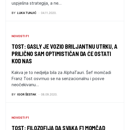
uspješna strategija, a ne…
BY
LUKA TUNJIĆ
04.11.2020.
NOVOSTI F1
TOST: GASLY JE VOZIO BRILJANTNU UTRKU, A
PRILIČNO SAM OPTIMISTIČAN DA ĆE OSTATI
KOD NAS
Kakva je to nedjelja bila za AlphaTauri. Šef momčadi
Franz Tost osvrnuo se na senzacionalnu i posve
neočekivanu…
BY
IGOR ŠESTAK
08.09.2020.
NOVOSTI F1
TOST: FILOZOFIJA DA SVAKA F1 MOMČAD