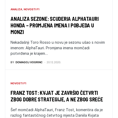
ANALIZA
NOVOSTI F1
ANALIZA SEZONE: SCUDERIA ALPHATAURI
HONDA – PROMJENA IMENA I POBJEDA U
MONZI
Nekadašnji Toro Rosso u novu je sezonu ušao s novim
imenom: AlphaTauri. Promjena imena momčadi
potvrđena je krajem…
BY
DOMAGOJ VOGRINC
20.12.2020.
NOVOSTI F1
FRANZ TOST: KVJAT JE ZAVRŠIO ČETVRTI
ZBOG DOBRE STRATEGIJE, A NE ZBOG SREĆE
Šef momčadi AlphaTauri, Franz Tost, komentira da je
razlog fantastičnog četvrtog mjesta Daniila Kvjata