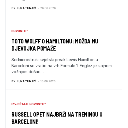
BY
LUKA TUNJIĆ
26.06.2026.
NOVOSTI F1
TOTO WOLFF O HAMILTONU: MOŽDA MU
DJEVOJKA POMAŽE
Sedmerostruki svjetski prvak Lewis Hamilton u
Barceloni se vratio na vrh Formule 1. Englez je sjajnom
vožnjom došao…
BY
LUKA TUNJIĆ
15.06.2026.
IZVJEŠTAJI
NOVOSTI F1
RUSSELL OPET NAJBRŽI NA TRENINGU U
BARCELONI!