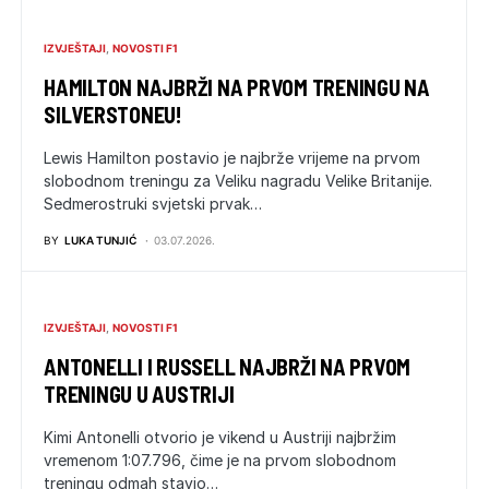
IZVJEŠTAJI
NOVOSTI F1
HAMILTON NAJBRŽI NA PRVOM TRENINGU NA
SILVERSTONEU!
Lewis Hamilton postavio je najbrže vrijeme na prvom
slobodnom treningu za Veliku nagradu Velike Britanije.
Sedmerostruki svjetski prvak…
BY
LUKA TUNJIĆ
03.07.2026.
IZVJEŠTAJI
NOVOSTI F1
ANTONELLI I RUSSELL NAJBRŽI NA PRVOM
TRENINGU U AUSTRIJI
Kimi Antonelli otvorio je vikend u Austriji najbržim
vremenom 1:07.796, čime je na prvom slobodnom
treningu odmah stavio…