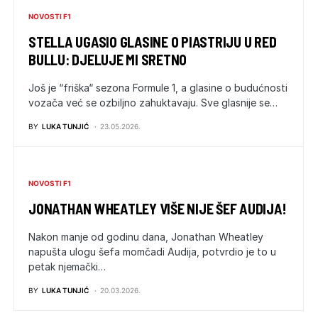
NOVOSTI F1
STELLA UGASIO GLASINE O PIASTRIJU U RED
BULLU: DJELUJE MI SRETNO
Još je “friška“ sezona Formule 1, a glasine o budućnosti
vozača već se ozbiljno zahuktavaju. Sve glasnije se…
BY
LUKA TUNJIĆ
23.05.2026.
NOVOSTI F1
JONATHAN WHEATLEY VIŠE NIJE ŠEF AUDIJA!
Nakon manje od godinu dana, Jonathan Wheatley
napušta ulogu šefa momčadi Audija, potvrdio je to u
petak njemački…
BY
LUKA TUNJIĆ
20.03.2026.