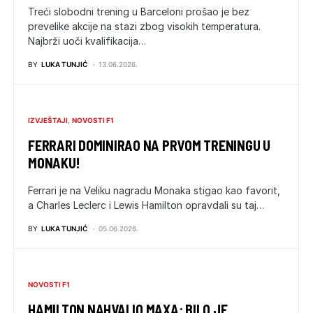
Treći slobodni trening u Barceloni prošao je bez
prevelike akcije na stazi zbog visokih temperatura.
Najbrži uoči kvalifikacija…
BY
LUKA TUNJIĆ
13.06.2026.
IZVJEŠTAJI
NOVOSTI F1
FERRARI DOMINIRAO NA PRVOM TRENINGU U
MONAKU!
Ferrari je na Veliku nagradu Monaka stigao kao favorit,
a Charles Leclerc i Lewis Hamilton opravdali su taj…
BY
LUKA TUNJIĆ
05.06.2026.
NOVOSTI F1
HAMILTON NAHVALIO MAXA: BILO JE