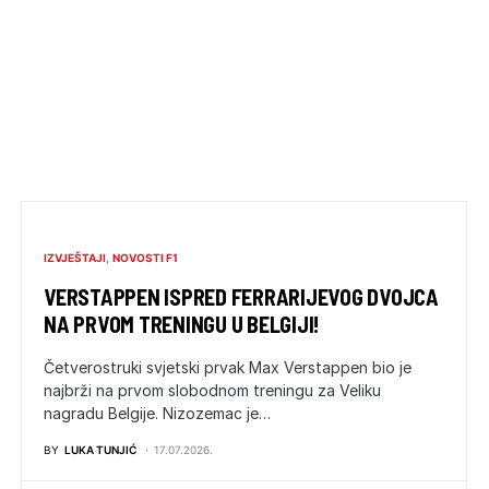
IZVJEŠTAJI
NOVOSTI F1
VERSTAPPEN ISPRED FERRARIJEVOG DVOJCA
NA PRVOM TRENINGU U BELGIJI!
Četverostruki svjetski prvak Max Verstappen bio je
najbrži na prvom slobodnom treningu za Veliku
nagradu Belgije. Nizozemac je…
BY
LUKA TUNJIĆ
17.07.2026.