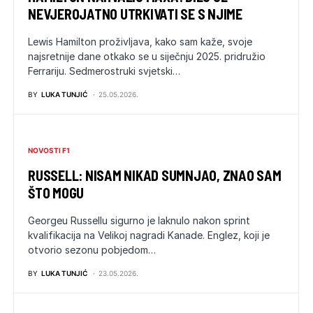
NEVJEROJATNO UTRKIVATI SE S NJIME
Lewis Hamilton proživljava, kako sam kaže, svoje
najsretnije dane otkako se u siječnju 2025. pridružio
Ferrariju. Sedmerostruki svjetski…
BY
LUKA TUNJIĆ
25.05.2026.
NOVOSTI F1
RUSSELL: NISAM NIKAD SUMNJAO, ZNAO SAM
ŠTO MOGU
Georgeu Russellu sigurno je laknulo nakon sprint
kvalifikacija na Velikoj nagradi Kanade. Englez, koji je
otvorio sezonu pobjedom…
BY
LUKA TUNJIĆ
23.05.2026.