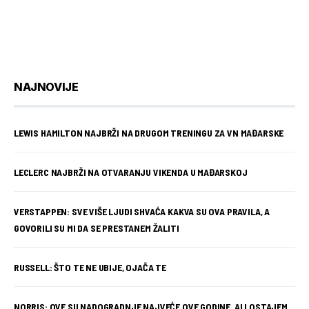
NAJNOVIJE
LEWIS HAMILTON NAJBRŽI NA DRUGOM TRENINGU ZA VN MAĐARSKE
LECLERC NAJBRŽI NA OTVARANJU VIKENDA U MAĐARSKOJ
VERSTAPPEN: SVE VIŠE LJUDI SHVAĆA KAKVA SU OVA PRAVILA, A
GOVORILI SU MI DA SE PRESTANEM ŽALITI
RUSSELL: ŠTO TE NE UBIJE, OJAČA TE
NORRIS: OVE SU NADOGRADNJE NAJVEĆE OVE GODINE, ALI OSTAJEM