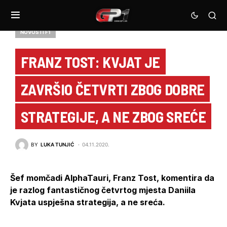
NOVOSTI F1
FRANZ TOST: KVJAT JE
ZAVRŠIO ČETVRTI ZBOG DOBRE
STRATEGIJE, A NE ZBOG SREĆE
BY
LUKA TUNJIĆ
04.11.2020.
Šef momčadi AlphaTauri, Franz Tost, komentira da
je razlog fantastičnog četvrtog mjesta Daniila
Kvjata uspješna strategija, a ne sreća.