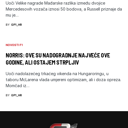
Uoči Velike nagrade Mađarske razlika između dvojice
Mercedesovih vozača iznosi 50 bodova, a Russell priznaje da
mu je…
BY
GP1_HR
NOVOSTI F1
NORRIS: OVE SU NADOGRADNJE NAJVEĆE OVE
GODINE, ALI OSTAJEM STRPLJIV
Uoči nadolazećeg trkaćeg vikenda na Hungaroringu, u
taboru McLarena vlada umjereni optimizam, ali i doza opreza.
Momčad iz…
BY
GP1_HR