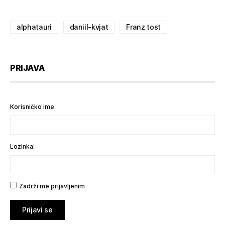
alphatauri
daniil-kvjat
Franz tost
PRIJAVA
Korisničko ime:
Lozinka:
Zadrži me prijavljenim
Prijavi se