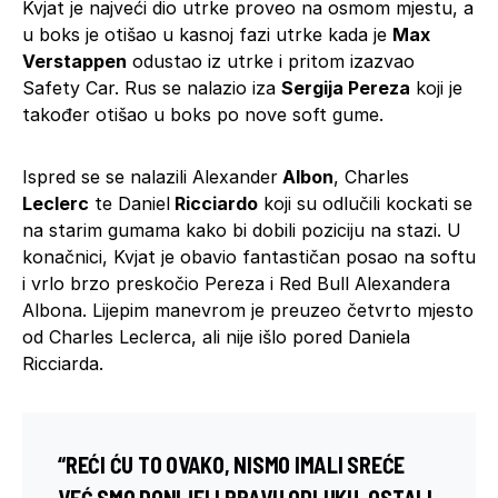
Kvjat je najveći dio utrke proveo na osmom mjestu, a
u boks je otišao u kasnoj fazi utrke kada je
Max
Verstappen
odustao iz utrke i pritom izazvao
Safety Car. Rus se nalazio iza
Sergija Pereza
koji je
također otišao u boks po nove soft gume.
Ispred se se nalazili Alexander
Albon
, Charles
Leclerc
te Daniel
Ricciardo
koji su odlučili kockati se
na starim gumama kako bi dobili poziciju na stazi. U
konačnici, Kvjat je obavio fantastičan posao na softu
i vrlo brzo preskočio Pereza i Red Bull Alexandera
Albona. Lijepim manevrom je preuzeo četvrto mjesto
od Charles Leclerca, ali nije išlo pored Daniela
Ricciarda.
“REĆI ĆU TO OVAKO, NISMO IMALI SREĆE
VEĆ SMO DONIJELI PRAVU ODLUKU. OSTALI