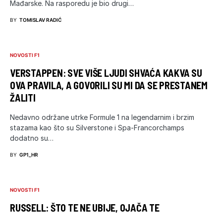
Mađarske. Na rasporedu je bio drugi…
BY
TOMISLAV RADIĆ
NOVOSTI F1
VERSTAPPEN: SVE VIŠE LJUDI SHVAĆA KAKVA SU
OVA PRAVILA, A GOVORILI SU MI DA SE PRESTANEM
ŽALITI
Nedavno održane utrke Formule 1 na legendarnim i brzim
stazama kao što su Silverstone i Spa-Francorchamps
dodatno su…
BY
GP1_HR
NOVOSTI F1
RUSSELL: ŠTO TE NE UBIJE, OJAČA TE