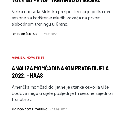
VOZE NA PRVOM TRENINGU U MEKSIKU
Velika nagrada Meksika pretposljednja je prilika ove
sezone za korištenje mladih vozača na prvom
slobodnom treningu u Grand…
BY
IGOR ŠESTAK
27.10.2022.
ANALIZA
NOVOSTI F1
ANALIZA MOMČADI NAKON PRVOG DIJELA
2022. – HAAS
Američka momčad do ljetne je stanke osvojila više
bodova nego u cijele posljednje tri sezone zajedno i
trenutno…
BY
DOMAGOJ VOGRINC
11.08.2022.