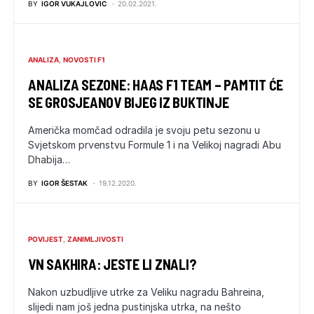
BY
IGOR VUKAJLOVIC
20.02.2021.
ANALIZA
NOVOSTI F1
ANALIZA SEZONE: HAAS F1 TEAM – PAMTIT ĆE
SE GROSJEANOV BIJEG IZ BUKTINJE
Američka momčad odradila je svoju petu sezonu u
Svjetskom prvenstvu Formule 1 i na Velikoj nagradi Abu
Dhabija…
BY
IGOR ŠESTAK
19.12.2020.
POVIJEST
ZANIMLJIVOSTI
VN SAKHIRA: JESTE LI ZNALI?
Nakon uzbudljive utrke za Veliku nagradu Bahreina,
slijedi nam još jedna pustinjska utrka, na nešto