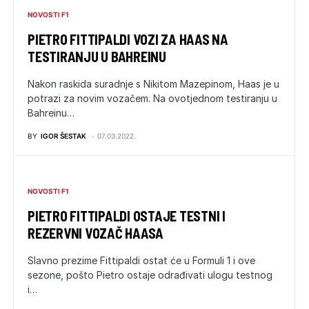
NOVOSTI F1
PIETRO FITTIPALDI VOZI ZA HAAS NA
TESTIRANJU U BAHREINU
Nakon raskida suradnje s Nikitom Mazepinom, Haas je u
potrazi za novim vozačem. Na ovotjednom testiranju u
Bahreinu…
BY
IGOR ŠESTAK
07.03.2022.
NOVOSTI F1
PIETRO FITTIPALDI OSTAJE TESTNI I
REZERVNI VOZAČ HAASA
Slavno prezime Fittipaldi ostat će u Formuli 1 i ove
sezone, pošto Pietro ostaje odrađivati ulogu testnog
i…