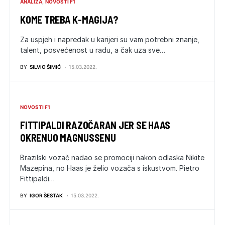
ANALIZA
NOVOSTI F1
KOME TREBA K-MAGIJA?
Za uspjeh i napredak u karijeri su vam potrebni znanje,
talent, posvećenost u radu, a čak uza sve…
BY
SILVIO ŠIMIĆ
15.03.2022.
NOVOSTI F1
FITTIPALDI RAZOČARAN JER SE HAAS
OKRENUO MAGNUSSENU
Brazilski vozač nadao se promociji nakon odlaska Nikite
Mazepina, no Haas je želio vozača s iskustvom. Pietro
Fittipaldi…
BY
IGOR ŠESTAK
15.03.2022.