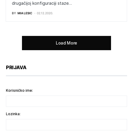
drugačijoj konfiguraciji staze…
BY
MIA LESIC
02.12.2020.
Load More
PRIJAVA
Korisničko ime:
Lozinka: