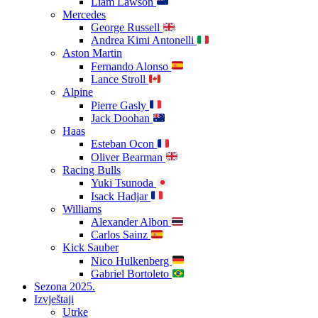
Liam Lawson
Mercedes
George Russell
Andrea Kimi Antonelli
Aston Martin
Fernando Alonso
Lance Stroll
Alpine
Pierre Gasly
Jack Doohan
Haas
Esteban Ocon
Oliver Bearman
Racing Bulls
Yuki Tsunoda
Isack Hadjar
Williams
Alexander Albon
Carlos Sainz
Kick Sauber
Nico Hulkenberg
Gabriel Bortoleto
Sezona 2025.
Izvještaji
Utrke