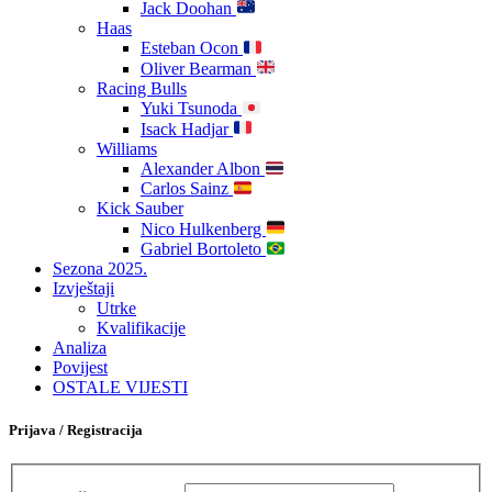
Jack Doohan
Haas
Esteban Ocon
Oliver Bearman
Racing Bulls
Yuki Tsunoda
Isack Hadjar
Williams
Alexander Albon
Carlos Sainz
Kick Sauber
Nico Hulkenberg
Gabriel Bortoleto
Sezona 2025.
Izvještaji
Utrke
Kvalifikacije
Analiza
Povijest
OSTALE VIJESTI
Prijava / Registracija