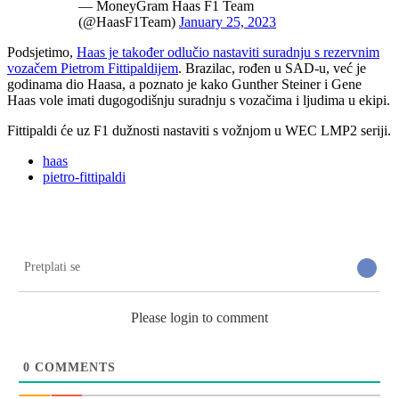
— MoneyGram Haas F1 Team
(@HaasF1Team)
January 25, 2023
Podsjetimo,
Haas je također odlučio nastaviti suradnju s rezervnim
vozačem Pietrom Fittipaldijem
. Brazilac, rođen u SAD-u, već je
godinama dio Haasa, a poznato je kako Gunther Steiner i Gene
Haas vole imati dugogodišnju suradnju s vozačima i ljudima u ekipi.
Fittipaldi će uz F1 dužnosti nastaviti s vožnjom u WEC LMP2 seriji.
haas
pietro-fittipaldi
Pretplati se
Please login to comment
0
COMMENTS