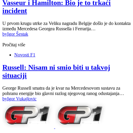
Vasseur i Hamilton: Bio je to trkaći
incident
U prvom krugu utrke za Veliku nagradu Belgije došlo je do kontakta
između Mercedesa Georgea Russella i Ferrarija…
by
Igor Šestak
Pročitaj više
Novosti F1
Russell: Nisam ni smio biti u takvoj
situaciji
George Russell smatra da je kvar na Mercedesovom sustavu za
pohranu energije bio glavni razlog njegovog ranog odustajanja…
by
Igor Vukajlovic