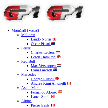
Momčadi i vozači
McLaren
Lando Norris
Oscar Piastri
Ferrari
Charles Leclerc
Lewis Hamilton
Red Bull
Max Verstappen
Liam Lawson
Mercedes
George Russell
Andrea Kimi Antonelli
Aston Martin
Fernando Alonso
Lance Stroll
Alpine
Pierre Gasly