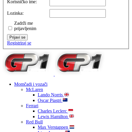
Korisničko ime:
Lozinka:
Zadrži me
prijavljenim
Prijavi se
Registriraj se
Momčadi i vozači
McLaren
Lando Norris
Oscar Piastri
Ferrari
Charles Leclerc
Lewis Hamilton
Red Bull
Max Verstappen