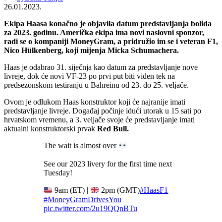
26.01.2023.
Ekipa Haasa konačno je objavila datum predstavljanja bolida
za 2023. godinu. Američka ekipa ima novi naslovni sponzor,
radi se o kompaniji MoneyGram, a pridružio im se i veteran F1,
Nico Hülkenberg, koji mijenja Micka Schumachera.
Haas je odabrao 31. siječnja kao datum za predstavljanje nove
livreje, dok će novi VF-23 po prvi put biti viđen tek na
predsezonskom testiranju u Bahreinu od 23. do 25. veljače.
Ovom je odlukom Haas konstruktor koji će najranije imati
predstavljanje livreje. Događaj počinje idući utorak u 15 sati po
hrvatskom vremenu, a 3. veljače svoje će predstavljanje imati
aktualni konstruktorski prvak
Red Bull.
The wait is almost over
See our 2023 livery for the first time next
Tuesday!
9am (ET) |
2pm (GMT)
#HaasF1
#MoneyGramDrivesYou
pic.twitter.com/2u19QQnBTu