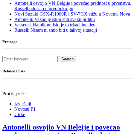
Antonelli osvojio VN Belgije i povećao prednost u prvenstvu,
Russell odustao u prvom krugu
Novi Suzuki GSX-R1000R i SV-7GX stižu u Novema Nova
Antonelli: Važno je iskoristiti svaku priliku
Vasseur i Hamilton: Bio je to trkaći incident
Russell: Nisam ni smio biti u takvoj situaciji
Pretraga
Search
Related Posts
Pročitaj više
Izvještaji
Novosti F1
Utrke
Antonelli osvojio VN Belgije i povećao