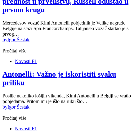
prednost u prvenstvu, Russell odustao u
prvom krugu
Mercedesov vozač Kimi Antonelli pobjednik je Velike nagrade
Belgije na stazi Spa-Francorchamps. Talijanski vozač startao je s
prvog…
by
Igor Šestak
Pročitaj više
Novosti F1
Antonelli: Važno je iskoristiti svaku
priliku
Poslije nekoliko lošijih vikenda, Kimi Antonelli u Belgiji se vratio
pobjedama. Pritom mu je išlo na ruku što…
by
Igor Šestak
Pročitaj više
Novosti F1