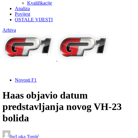
Kvalifikacije
Analiza
Povijest
OSTALE VIJESTI
Arhiva
Novosti F1
Haas objavio datum
predstavljanja novog VH-23
bolida
by
Luka Tunjić