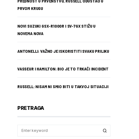
PREDNOST U PRVENSTVU, RUSSELL ODUSTAO U
PRVOM KRUGU
NOVI SUZUKI GSX-R1000R I SV-7GX STIŽU U
NOVEMA NOVA
ANTONELLI: VAŽNO JE ISKORISTITI SVAKU PRILIKU
VASSEUR I HAMILTON: BIO JE TO TRKAĆI INCIDENT
RUSSELL: NISAM NI SMIO BITI U TAKVOJ SITUACIJI
PRETRAGA