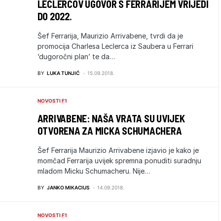
LECLERCOV UGOVOR S FERRARIJEM VRIJEDI
DO 2022.
Šef Ferrarija, Maurizio Arrivabene, tvrdi da je
promocija Charlesa Leclerca iz Saubera u Ferrari
‘dugoročni plan’ te da…
BY
LUKA TUNJIĆ
15.09.2018.
NOVOSTI F1
ARRIVABENE: NAŠA VRATA SU UVIJEK
OTVORENA ZA MICKA SCHUMACHERA
Šef Ferrarija Maurizio Arrivabene izjavio je kako je
momčad Ferrarija uvijek spremna ponuditi suradnju
mladom Micku Schumacheru. Nije…
BY
JANKO MIKACIUS
14.09.2018.
NOVOSTI F1