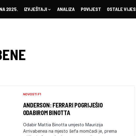
NA 2025.
IZVJEŠTAJI
ANALIZA
POVIJEST
OSTALE VIJES
BENE
NOVOSTI F1
ANDERSON: FERRARI POGRIJEŠIO
ODABIROM BINOTTA
Odabir Mattia Binotta umjesto Maurizija
Arrivabenea na mjesto šefa momčadi je, prema