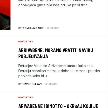
dobavljača guma bila loša odluka jer bi time…
BY
TOMISLAV RADIĆ
06.11.2018.
NOVOSTI F1
ARRIVABENE: MORAMO VRATITI NAVIKU
POBJEĐIVANJA
Ferrarijev Maurizio Arrivabene smatra kako se u
Ferrariju napokon moraju osloboditi straha i pritiska
pobjeda kako bi u…
BY
DAVOR BULJAN
06.11.2018.
NOVOSTI F1
ARIVABENNE I BINOTTO – OKRŠAJ KOJI JE