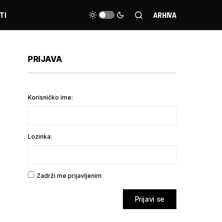
TI
ARHIVA
PRIJAVA
Korisničko ime:
Lozinka:
Zadrži me prijavljenim
Prijavi se