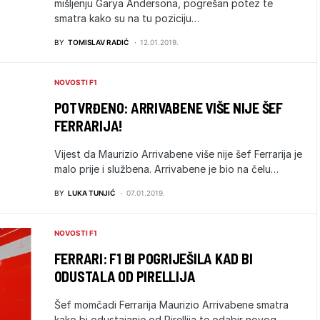
mišljenju Garya Andersona, pogrešan potez te
smatra kako su na tu poziciju…
BY
TOMISLAV RADIĆ
12.01.2019.
NOVOSTI F1
POTVRĐENO: ARRIVABENE VIŠE NIJE ŠEF
FERRARIJA!
Vijest da Maurizio Arrivabene više nije šef Ferrarija je
malo prije i službena. Arrivabene je bio na čelu…
BY
LUKA TUNJIĆ
07.01.2019.
NOVOSTI F1
FERRARI: F1 BI POGRIJEŠILA KAD BI
ODUSTALA OD PIRELLIJA
Šef momčadi Ferrarija Maurizio Arrivabene smatra
kako bi odustajanje od Pirellija te odabir novog