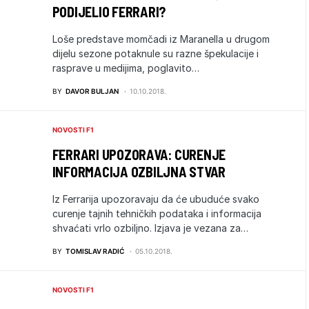
PODIJELIO FERRARI?
Loše predstave momčadi iz Maranella u drugom
dijelu sezone potaknule su razne špekulacije i
rasprave u medijima, poglavito…
BY
DAVOR BULJAN
10.10.2018.
NOVOSTI F1
FERRARI UPOZORAVA: CURENJE
INFORMACIJA OZBILJNA STVAR
Iz Ferrarija upozoravaju da će ubuduće svako
curenje tajnih tehničkih podataka i informacija
shvaćati vrlo ozbiljno. Izjava je vezana za…
BY
TOMISLAV RADIĆ
05.10.2018.
NOVOSTI F1