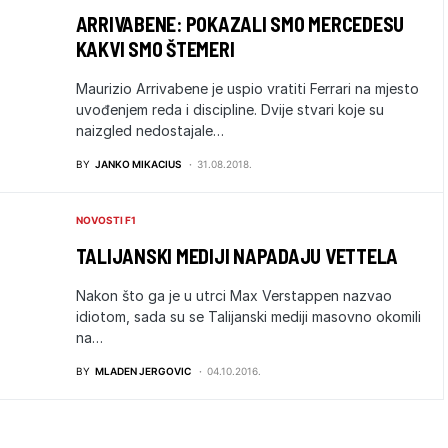
ARRIVABENE: POKAZALI SMO MERCEDESU
KAKVI SMO ŠTEMERI
Maurizio Arrivabene je uspio vratiti Ferrari na mjesto
uvođenjem reda i discipline. Dvije stvari koje su
naizgled nedostajale…
BY
JANKO MIKACIUS
31.08.2018.
NOVOSTI F1
TALIJANSKI MEDIJI NAPADAJU VETTELA
Nakon što ga je u utrci Max Verstappen nazvao
idiotom, sada su se Talijanski mediji masovno okomili
na…
BY
MLADEN JERGOVIC
04.10.2016.