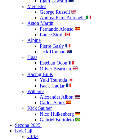
Liam Lawson
Mercedes
George Russell
Andrea Kimi Antonelli
Aston Martin
Fernando Alonso
Lance Stroll
Alpine
Pierre Gasly
Jack Doohan
Haas
Esteban Ocon
Oliver Bearman
Racing Bulls
Yuki Tsunoda
Isack Hadjar
Williams
Alexander Albon
Carlos Sainz
Kick Sauber
Nico Hulkenberg
Gabriel Bortoleto
Sezona 2025.
Izvještaji
Utrke