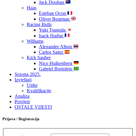
Jack Doohan
Haas
Esteban Ocon
Oliver Bearman
Racing Bulls
Yuki Tsunoda
Isack Hadjar
Williams
Alexander Albon
Carlos Sainz
Kick Sauber
Nico Hulkenberg
Gabriel Bortoleto
Sezona 2025.
Izvještaji
Utrke
Kvalifikacije
Analiza
Povijest
OSTALE VIJESTI
Prijava / Registracija