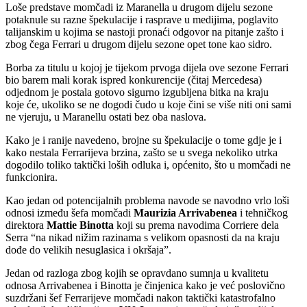
Loše predstave momčadi iz Maranella u drugom dijelu sezone
potaknule su razne špekulacije i rasprave u medijima, poglavito
talijanskim u kojima se nastoji pronaći odgovor na pitanje zašto i
zbog čega Ferrari u drugom dijelu sezone opet tone kao sidro.
Borba za titulu u kojoj je tijekom prvoga dijela ove sezone Ferrari
bio barem mali korak ispred konkurencije (čitaj Mercedesa)
odjednom je postala gotovo sigurno izgubljena bitka na kraju
koje će, ukoliko se ne dogodi čudo u koje čini se više niti oni sami
ne vjeruju, u Maranellu ostati bez oba naslova.
Kako je i ranije navedeno, brojne su špekulacije o tome gdje je i
kako nestala Ferrarijeva brzina, zašto se u svega nekoliko utrka
dogodilo toliko taktički loših odluka i, općenito, što u momčadi ne
funkcionira.
Kao jedan od potencijalnih problema navode se navodno vrlo loši
odnosi između šefa momčadi
Maurizia Arrivabenea
i tehničkog
direktora
Mattie Binotta
koji su prema navodima Corriere dela
Serra “na nikad nižim razinama s velikom opasnosti da na kraju
dođe do velikih nesuglasica i okršaja”.
Jedan od razloga zbog kojih se opravdano sumnja u kvalitetu
odnosa Arrivabenea i Binotta je činjenica kako je već poslovično
suzdržani šef Ferrarijeve momčadi nakon taktički katastrofalno