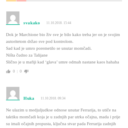
svakako
11.10.2018. 15:44
Dok je Marchione bio živ sve je bilo kako treba jer on je svojim
autoritetom držao sve pod kontrolom.
Sad kad je umro poremetilo se unutar momčadi.
Ništa čudno za Talijane
Slično je u mafiji kad ‘glava’ umre odmah nastane kaos hahaha
0
0
Huka
11.10.2018. 09:34
Ne ulazim u medjuljudkse odnose unutar Ferrarija, to utiče na
taktiku momčadi koja je u zadnjih par utrka očajna, mada i prije
su imali očajnih propusta, ključna stvar pada Ferrarija zadnjih