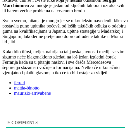
iskustva, čini se i čvrste ruke koja je nestala odlaskom
Sergija
Marchionnea
za mnoge je jedan od ključnih faktora i uzroka svih
ili barem većine problema na crvenom brodu.
Sve u svemu, pitanja je mnogo jer se u kontekstu navedenih kikseva
postavlja puno upitnika počevši od loših taktičkih odluka o odabiru
guma na kvalifikacijama u Japanu, upitne strategije u Mađarskoj i
Singapuru, također ne pretjerano dobro odrađene taktike u Monzi
itd., itd.
Kako bilo tifosi, uvijek nabrijana talijanska javnost i mediji sasvim
sigurno neće blagonaklono gledati na još jedan izgledni ćorak
Ferrarija kada su u pitanju naslovi i sve češća Mercedesova
šepurenja stazama i vožnje u formacijama. Netko će u konačnici
vjerojatno i platiti glavom, a tko će to biti ostaje za vidjeti.
ferrari
mattia-binotto
maurizio-arrivabene
9
COMMENTS