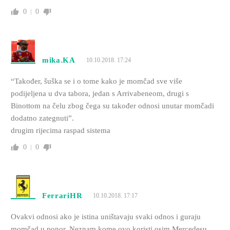
0
0
mika.KA
10.10.2018. 17:24
“Također, šuška se i o tome kako je momčad sve više
podijeljena u dva tabora, jedan s Arrivabeneom, drugi s
Binottom na čelu zbog čega su također odnosi unutar momčadi
dodatno zategnuti”.
drugim rijecima raspad sistema
0
0
FerrariHR
10.10.2018. 17:17
Ovakvi odnosi ako je istina uništavaju svaki odnos i guraju
momčad u ponor. Neznam kome ovo koristi osim Mercedesu.