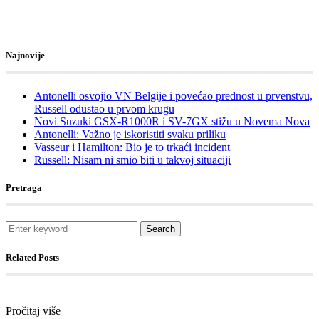
Najnovije
Antonelli osvojio VN Belgije i povećao prednost u prvenstvu,
Russell odustao u prvom krugu
Novi Suzuki GSX-R1000R i SV-7GX stižu u Novema Nova
Antonelli: Važno je iskoristiti svaku priliku
Vasseur i Hamilton: Bio je to trkaći incident
Russell: Nisam ni smio biti u takvoj situaciji
Pretraga
Search
Related Posts
Pročitaj više