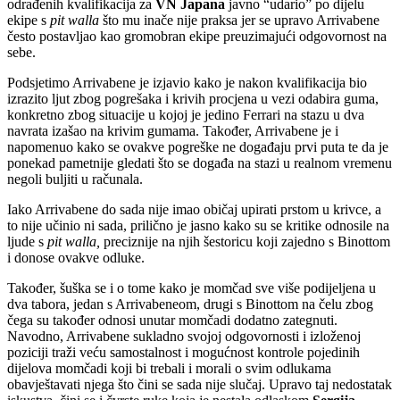
odrađenih kvalifikacija za
VN Japana
javno “udario” po dijelu
ekipe s
pit walla
što mu inače nije praksa jer se upravo Arrivabene
često postavljao kao gromobran ekipe preuzimajući odgovornost na
sebe.
Podsjetimo Arrivabene je izjavio kako je nakon kvalifikacija bio
izrazito ljut zbog pogrešaka i krivih procjena u vezi odabira guma,
konkretno zbog situacije u kojoj je jedino Ferrari na stazu u dva
navrata izašao na krivim gumama. Također, Arrivabene je i
napomenuo kako se ovakve pogreške ne događaju prvi puta te da je
ponekad pametnije gledati što se događa na stazi u realnom vremenu
negoli buljiti u računala.
Iako Arrivabene do sada nije imao običaj upirati prstom u krivce, a
to nije učinio ni sada, prilično je jasno kako su se kritike odnosile na
ljude s
pit walla,
preciznije na njih šestoricu koji zajedno s Binottom
i donose ovakve odluke.
Također, šuška se i o tome kako je momčad sve više podijeljena u
dva tabora, jedan s Arrivabeneom, drugi s Binottom na čelu zbog
čega su također odnosi unutar momčadi dodatno zategnuti.
Navodno, Arrivabene sukladno svojoj odgovornosti i izloženoj
poziciji traži veću samostalnost i mogućnost kontrole pojedinih
dijelova momčadi koji bi trebali i morali o svim odlukama
obavještavati njega što čini se sada nije slučaj. Upravo taj nedostatak