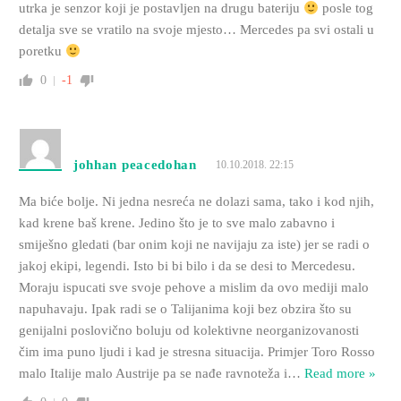
utrka je senzor koji je postavljen na drugu bateriju
posle tog
detalja sve se vratilo na svoje mjesto… Mercedes pa svi ostali u
poretku
0
-1
johhan peacedohan
10.10.2018. 22:15
Ma biće bolje. Ni jedna nesreća ne dolazi sama, tako i kod njih,
kad krene baš krene. Jedino što je to sve malo zabavno i
smiješno gledati (bar onim koji ne navijaju za iste) jer se radi o
jakoj ekipi, legendi. Isto bi bi bilo i da se desi to Mercedesu.
Moraju ispucati sve svoje pehove a mislim da ovo mediji malo
napuhavaju. Ipak radi se o Talijanima koji bez obzira što su
genijalni poslovično boluju od kolektivne neorganizovanosti
čim ima puno ljudi i kad je stresna situacija. Primjer Toro Rosso
malo Italije malo Austrije pa se nađe ravnoteža i
…
Read more »