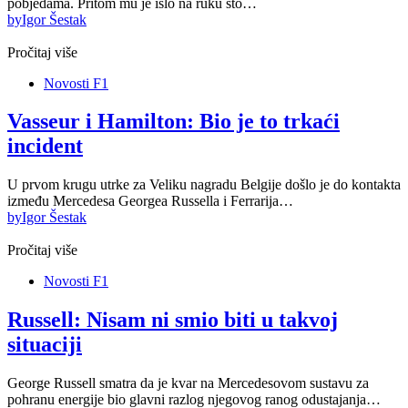
pobjedama. Pritom mu je išlo na ruku što…
by
Igor Šestak
Pročitaj više
Novosti F1
Vasseur i Hamilton: Bio je to trkaći
incident
U prvom krugu utrke za Veliku nagradu Belgije došlo je do kontakta
između Mercedesa Georgea Russella i Ferrarija…
by
Igor Šestak
Pročitaj više
Novosti F1
Russell: Nisam ni smio biti u takvoj
situaciji
George Russell smatra da je kvar na Mercedesovom sustavu za
pohranu energije bio glavni razlog njegovog ranog odustajanja…