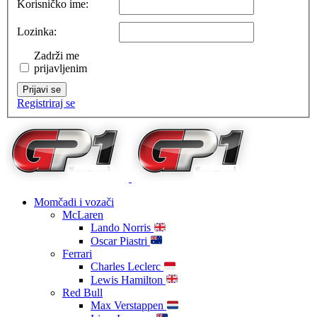
Korisničko ime:
Lozinka:
Zadrži me
prijavljenim
Prijavi se
Registriraj se
Momčadi i vozači
McLaren
Lando Norris
Oscar Piastri
Ferrari
Charles Leclerc
Lewis Hamilton
Red Bull
Max Verstappen