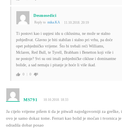
Desmosedici
Reply to
mika.KA
11.10.2018. 20:19
Ti postovi kao i uspjesi idu u ciklusima, ne može se stalno
pobjeđivat. Glavno je biti stabilan i stalno pri vrhu, pa doće
opet pobjedničko vrijeme. Što bi trebali reći Williams,
Mclaren, Red Bull, te Tyrell, Brabham i Benetton koji više i
ne postoje? Svi su oni imali pobjedničke cikluse i dominantne
bolide, a sad nemaju i pitanje je hoće li više ikad.
0
0
MS791
10.10.2018. 18:33
Ja cijelo vrijeme pišem ti da je pitwall najodgovorniji za greške, i
ovo je samo dokaz tome. Ferrari kao bolid je moćan i tvornica je
odradila dobar posao