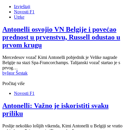
Izvještaji
Novosti F1
Utrke
Antonelli osvojio VN Belgije i povećao
prednost u prvenstvu, Russell odustao u
prvom krugu
Mercedesov vozač Kimi Antonelli pobjednik je Velike nagrade
Belgije na stazi Spa-Francorchamps. Talijanski vozač startao je s
prvog…
by
Igor Šestak
Pročitaj više
Novosti F1
Antonelli: Važno je iskoristiti svaku
priliku
Poslije nekoliko lošijih vikenda, Kimi Antonelli u Belgiji se vratio