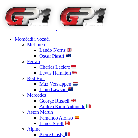
Momčadi i vozači
McLaren
Lando Norris
Oscar Piastri
Ferrari
Charles Leclerc
Lewis Hamilton
Red Bull
Max Verstappen
Liam Lawson
Mercedes
George Russell
Andrea Kimi Antonelli
Aston Martin
Fernando Alonso
Lance Stroll
Alpine
Pierre Gasly