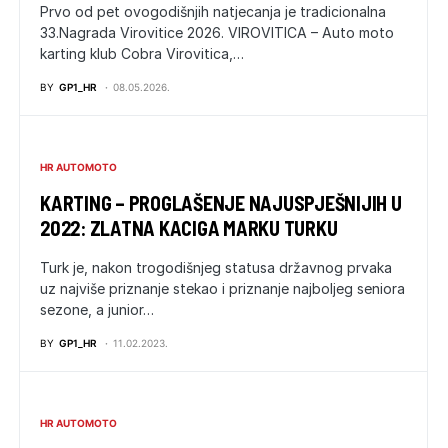
Prvo od pet ovogodišnjih natjecanja je tradicionalna
33.Nagrada Virovitice 2026. VIROVITICA – Auto moto
karting klub Cobra Virovitica,…
BY
GP1_HR
08.05.2026.
HR AUTOMOTO
KARTING – PROGLAŠENJE NAJUSPJEŠNIJIH U
2022: ZLATNA KACIGA MARKU TURKU
Turk je, nakon trogodišnjeg statusa državnog prvaka
uz najviše priznanje stekao i priznanje najboljeg seniora
sezone, a junior…
BY
GP1_HR
11.02.2023.
HR AUTOMOTO