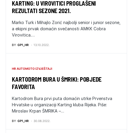
KARTING: U VIROVITICI PROGLAŠENI
REZULTATI SEZONE 2021.
Marko Turk i Mihajlo Zorić najbolji senior i junior sezone,
a ekipni prvak domaćin svečanosti AMKK Cobra
Virovitica.…
BY
GP1_HR
13.10.2022.
HR AUTOMOTO IZVJEŠTAJI
KARTODROM BURA U ŠMRIKI: POBJEDE
FAVORITA
Kartodrom Bura prvi puta domaćin utrke Prvenstva
Hrvatske u organizaciji Karting kluba Rijeka. Piše:
Miroslav Krpan ŠMRIKA –…
BY
GP1_HR
30.08.2022.