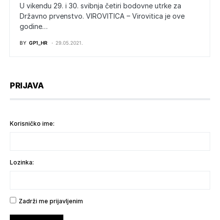
U vikendu 29. i 30. svibnja četiri bodovne utrke za
Državno prvenstvo. VIROVITICA – Virovitica je ove
godine…
BY
GP1_HR
29.05.2021.
PRIJAVA
Korisničko ime:
Lozinka:
Zadrži me prijavljenim