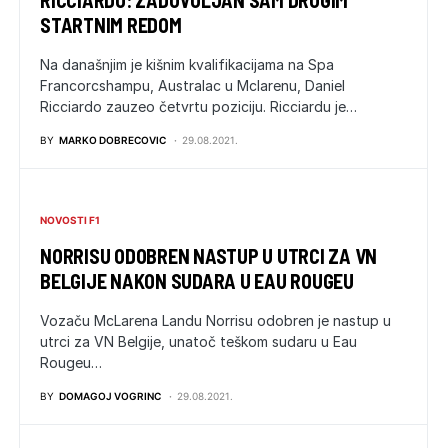
RICCIARDO: ZADOVOLJAN SAM DRUGIM
STARTNIM REDOM
Na današnjim je kišnim kvalifikacijama na Spa
Francorcshampu, Australac u Mclarenu, Daniel
Ricciardo zauzeo četvrtu poziciju. Ricciardu je…
BY
MARKO DOBRECOVIC
29.08.2021.
NOVOSTI F1
NORRISU ODOBREN NASTUP U UTRCI ZA VN
BELGIJE NAKON SUDARA U EAU ROUGEU
Vozaču McLarena Landu Norrisu odobren je nastup u
utrci za VN Belgije, unatoč teškom sudaru u Eau
Rougeu…
BY
DOMAGOJ VOGRINC
29.08.2021.