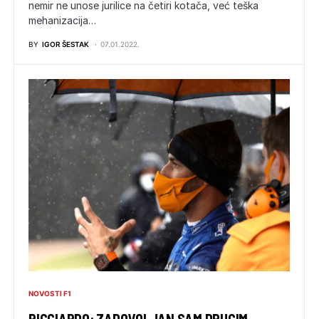
nemir ne unose jurilice na četiri kotača, već teška
mehanizacija…
BY
IGOR ŠESTAK
07.01.2022.
NOVOSTI F1