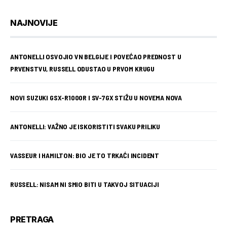
NAJNOVIJE
ANTONELLI OSVOJIO VN BELGIJE I POVEĆAO PREDNOST U
PRVENSTVU, RUSSELL ODUSTAO U PRVOM KRUGU
NOVI SUZUKI GSX-R1000R I SV-7GX STIŽU U NOVEMA NOVA
ANTONELLI: VAŽNO JE ISKORISTITI SVAKU PRILIKU
VASSEUR I HAMILTON: BIO JE TO TRKAĆI INCIDENT
RUSSELL: NISAM NI SMIO BITI U TAKVOJ SITUACIJI
PRETRAGA