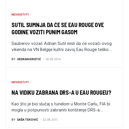
NOVOSTI F1
SUTIL SUMNJA DA ĆE SE EAU ROUGE OVE
GODINE VOZITI PUNIM GASOM
Sauberov vozač Adrian Sutil misli da će vozači ovog
vikenda na VN Belgije kultni zavoj Eau Rouge teško…
BY
VEDRAN KRISTIĆ
18.08.2014.
NOVOSTI F1
NA VIDIKU ZABRANA DRS-A U EAU ROUGEU?
Kao što je bio slučaj s tunelom u Monte Carlu, FIA bi
mogla u potpunosti zabraniti korištenje DRS-a…
BY
SAŠA TEKOVIĆ
22.08.2011.