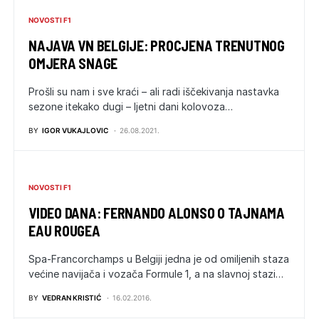
NOVOSTI F1
NAJAVA VN BELGIJE: PROCJENA TRENUTNOG
OMJERA SNAGE
Prošli su nam i sve kraći – ali radi iščekivanja nastavka
sezone itekako dugi – ljetni dani kolovoza…
BY
IGOR VUKAJLOVIC
26.08.2021.
NOVOSTI F1
VIDEO DANA: FERNANDO ALONSO O TAJNAMA
EAU ROUGEA
Spa-Francorchamps u Belgiji jedna je od omiljenih staza
većine navijača i vozača Formule 1, a na slavnoj stazi…
BY
VEDRAN KRISTIĆ
16.02.2016.