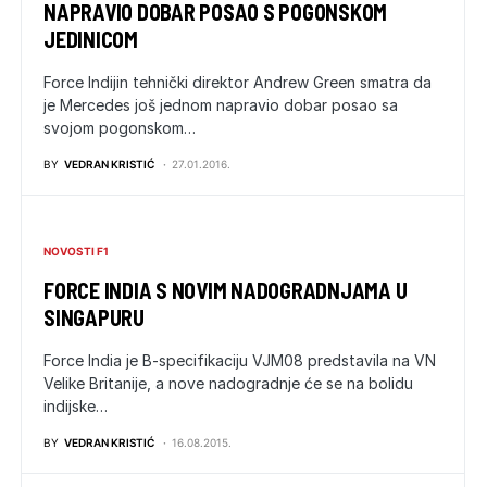
NAPRAVIO DOBAR POSAO S POGONSKOM
JEDINICOM
Force Indijin tehnički direktor Andrew Green smatra da
je Mercedes još jednom napravio dobar posao sa
svojom pogonskom…
BY
VEDRAN KRISTIĆ
27.01.2016.
NOVOSTI F1
FORCE INDIA S NOVIM NADOGRADNJAMA U
SINGAPURU
Force India je B-specifikaciju VJM08 predstavila na VN
Velike Britanije, a nove nadogradnje će se na bolidu
indijske…
BY
VEDRAN KRISTIĆ
16.08.2015.