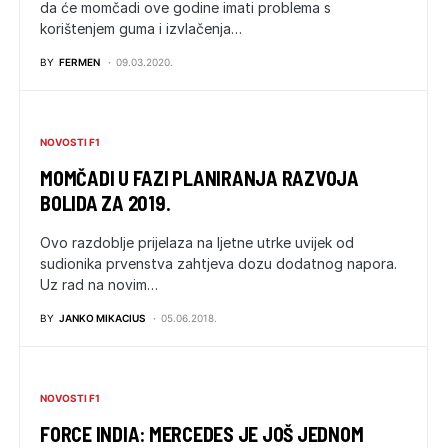
da će momčadi ove godine imati problema s
korištenjem guma i izvlačenja…
BY
FERMEN
09.03.2020.
NOVOSTI F1
MOMČADI U FAZI PLANIRANJA RAZVOJA
BOLIDA ZA 2019.
Ovo razdoblje prijelaza na ljetne utrke uvijek od
sudionika prvenstva zahtjeva dozu dodatnog napora.
Uz rad na novim…
BY
JANKO MIKACIUS
05.06.2018.
NOVOSTI F1
FORCE INDIA: MERCEDES JE JOŠ JEDNOM