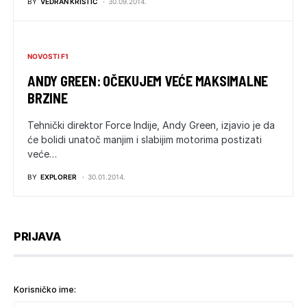
BY
VEDRAN KRISTIĆ
30.09.2014.
NOVOSTI F1
ANDY GREEN: OČEKUJEM VEĆE MAKSIMALNE
BRZINE
Tehnički direktor Force Indije, Andy Green, izjavio je da
će bolidi unatoč manjim i slabijim motorima postizati
veće…
BY
EXPLORER
30.01.2014.
PRIJAVA
Korisničko ime: