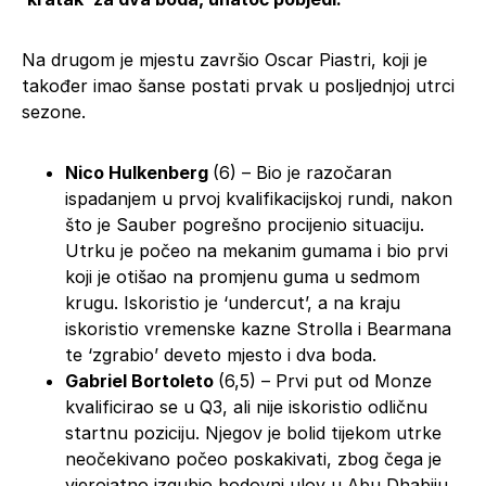
Na drugom je mjestu završio Oscar Piastri, koji je
također imao šanse postati prvak u posljednjoj utrci
sezone.
Nico Hulkenberg
(6) – Bio je razočaran
ispadanjem u prvoj kvalifikacijskoj rundi, nakon
što je Sauber pogrešno procijenio situaciju.
Utrku je počeo na mekanim gumama i bio prvi
koji je otišao na promjenu guma u sedmom
krugu. Iskoristio je ‘undercut’, a na kraju
iskoristio vremenske kazne Strolla i Bearmana
te ‘zgrabio’ deveto mjesto i dva boda.
Gabriel Bortoleto
(6,5) – Prvi put od Monze
kvalificirao se u Q3, ali nije iskoristio odličnu
startnu poziciju. Njegov je bolid tijekom utrke
neočekivano počeo poskakivati, zbog čega je
vjerojatno izgubio bodovni ulov u Abu Dhabiju.