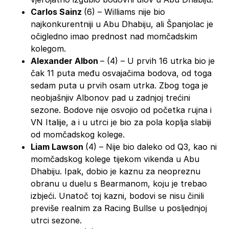
Carlos Sainz
(6) – Williams nije bio
najkonkurentniji u Abu Dhabiju, ali Španjolac je
očigledno imao prednost nad momčadskim
kolegom.
Alexander Albon
– (4) – U prvih 16 utrka bio je
čak 11 puta među osvajačima bodova, od toga
sedam puta u prvih osam utrka. Zbog toga je
neobjašnjiv Albonov pad u zadnjoj trećini
sezone. Bodove nije osvojio od početka rujna i
VN Italije, a i u utrci je bio za pola koplja slabiji
od momčadskog kolege.
Liam Lawson
(4) – Nije bio daleko od Q3, kao ni
momčadskog kolege tijekom vikenda u Abu
Dhabiju. Ipak, dobio je kaznu za neopreznu
obranu u duelu s Bearmanom, koju je trebao
izbjeći. Unatoč toj kazni, bodovi se nisu činili
previše realnim za Racing Bullse u posljednjoj
utrci sezone.