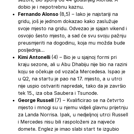
dobio je i nepotrebnu kaznu.
Fernando Alonso
(8,5) – Iako je najstariji na
gridu, još je jednom dokazao kako zaslužuje
svoje mjesto na gridu. Odvezao je sjajan vikend i
osvojio šesto mjesto, a sad će svu svoju pažnju
preusmjeriti na dogodinu, koja mu možda bude
posljednja…
Kimi Antonelli
(4) – Bio je u sjajnoj formi pri
kraju sezone, ali u Abu Dhabiju nije bio na razini
koju se očekuje od vozača Mercedesa. Ispao je
u Q2, na startu je pao na 17. mjesto, a u utrci
nije uspio ostvariti napredak, tako da je završio
tek 15., iza oba Saubera i Tsunode.
George Russell
(7) – Kvalificirao se na četvrto
mjesto i mnogi su u njemu vidjeli glavnu prijetnju
za Landa Norrisa. Ipak, u nedjeljnoj utrci Russell
i Mercedes nisu bili raspoloženi za najveće
domete. Englez je imao slabi start te izgubio