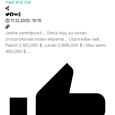
Heel and toe
11.12.2025. 15:15
Jedna zanimljivost… Steta koju su vozaci
prouzrokovali svojim ekipama… Usporedbe radi:
Piastri 2,162,000 $, Lando 2,899,000 $ i Max samo
450,000 $ …