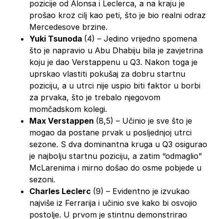
pozicije od Alonsa i Leclerca, a na kraju je
prošao kroz cilj kao peti, što je bio realni odraz
Mercedesove brzine.
Yuki Tsunoda
(4) – Jedino vrijedno spomena
što je napravio u Abu Dhabiju bila je zavjetrina
koju je dao Verstappenu u Q3. Nakon toga je
uprskao vlastiti pokušaj za dobru startnu
poziciju, a u utrci nije uspio biti faktor u borbi
za prvaka, što je trebalo njegovom
momčadskom kolegi.
Max Verstappen
(8,5) – Učinio je sve što je
mogao da postane prvak u posljednjoj utrci
sezone. S dva dominantna kruga u Q3 osigurao
je najbolju startnu poziciju, a zatim “odmaglio”
McLarenima i mirno došao do osme pobjede u
sezoni.
Charles Leclerc
(9) – Evidentno je izvukao
najviše iz Ferrarija i učinio sve kako bi osvojio
postolje. U prvom je stintnu demonstrirao