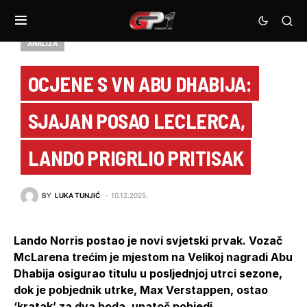
ANALIZA
OCJENE S VN ABU DHABIJA:
SJAJAN POSAO LECLERCA,
LANDO PRIGRLIO PRITISAK
BY
LUKA TUNJIĆ
10.12.2025.
Lando Norris postao je novi svjetski prvak. Vozač
McLarena trećim je mjestom na Velikoj nagradi Abu
Dhabija osigurao titulu u posljednjoj utrci sezone,
dok je pobjednik utrke, Max Verstappen, ostao
‘kratak’ za dva boda, unatoč pobjedi.