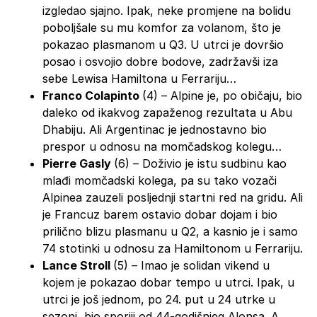
izgledao sjajno. Ipak, neke promjene na bolidu
poboljšale su mu komfor za volanom, što je
pokazao plasmanom u Q3. U utrci je dovršio
posao i osvojio dobre bodove, zadržavši iza
sebe Lewisa Hamiltona u Ferrariju…
Franco Colapinto
(4) – Alpine je, po običaju, bio
daleko od ikakvog zapaženog rezultata u Abu
Dhabiju. Ali Argentinac je jednostavno bio
prespor u odnosu na momčadskog kolegu…
Pierre Gasly
(6) – Doživio je istu sudbinu kao
mlađi momčadski kolega, pa su tako vozači
Alpinea zauzeli posljednji startni red na gridu. Ali
je Francuz barem ostavio dobar dojam i bio
prilično blizu plasmanu u Q2, a kasnio je i samo
74 stotinki u odnosu za Hamiltonom u Ferrariju.
Lance Stroll
(5) – Imao je solidan vikend u
kojem je pokazao dobar tempo u utrci. Ipak, u
utrci je još jednom, po 24. put u 24 utrke u
sezoni, bio sporiji od 44-godišnjeg Alonsa. A