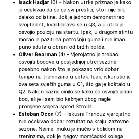
Isack Hadjar
(6) – Nakon utrke priznao je kako
je očekivao da će ga svi prestići, što i nije bilo
daleko od istine. Još je jednom demonstrirao
svoj talent, kvalificiravši se u Q3, a u utrci je
osvojio poziciju na startu. Ipak, u drugom stintu
morao je paziti na potrošnju guma i nije imao
puno aduta u obrani od bržih bolida.
Oliver Bearman
(4) – Vjerojatno je trebao
osvojiti bodove u posljednjoj utrci sezone,
posebno nakon što je pokazao vrlo dobar
tempo na treninzima u petak. Ipak, iskoristio je
dva seta svježih guma u Q1, što ga je koštalo u
Q2. Nakon kazne činilo se kako će osvojiti jedan
bod, ali je i sam bio kažnjen zbog nagle
promjene smjera ispred Strolla.
Esteban Ocon
(7) – Iskusni Francuz vjerojatno
nije očekivao dobar rezultat na kraju izazovne
sezone. Naime, muku je mučio s bolidom na
treninzima, dok je njegov momčadski kolega