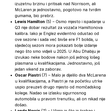
izuzetnu brzinu i pritisak nad Norrisom, ali
McLaren je jednostavno, pogotovo na tvrdim
gumama, bio prebrz.
Lewis Hamilton
(5) – Osmo mjesto i ispadanje u
Q3 nije dobar rezultat za vozača Hamiltonova
kalibra. Iako je Englez evidentno odustao od
ove sezone i sada već bivše ere F1 bolida, u
sljedećoj sezoni mora pokazati bolje izdanje
nego što smo vidjeli u 2025. U Abu Dhabiju je
izvukao neke bodove nakon još jednog lošeg
plasmana u kvalifikacijama. Jednostavno, još
jedan vikend za zaborav.
Oscar Piastri
(7) – Malo je dijelilo dva McLarena
u kvalifikacijama, a Piastri je na početku utrke
uspio preuzeti drugo mjesto od momčadskog
kolege. Nadao se izlasku sigurnosnog
automobila u pravom trenutku, ali on nikad nije
došao.
Lando Norris
(7) – Učinio je što je trebao i