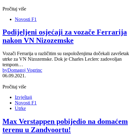
Pročitaj više
Novosti F1
Podijeljeni osjećaji za vozače Ferrarija
nakon VN Nizozemske
Vozači Ferrarija u različitim su raspoloženjima dočekali završetak
utrke za VN Nizozemske. Dok je Charles Leclerc zadovoljan
tempom…
by
Domagoj Vogrinc
06.09.2021.
Pročitaj više
Izvještaji
Novosti F1
Utrke
Max Verstappen pobijedio na domaćem
terenu u Zandvoortu!