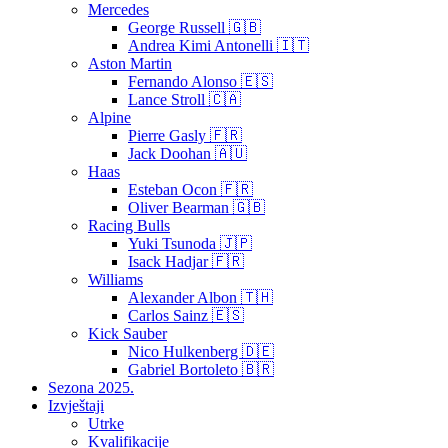
Mercedes
George Russell 🇬🇧
Andrea Kimi Antonelli 🇮🇹
Aston Martin
Fernando Alonso 🇪🇸
Lance Stroll 🇨🇦
Alpine
Pierre Gasly 🇫🇷
Jack Doohan 🇦🇺
Haas
Esteban Ocon 🇫🇷
Oliver Bearman 🇬🇧
Racing Bulls
Yuki Tsunoda 🇯🇵
Isack Hadjar 🇫🇷
Williams
Alexander Albon 🇹🇭
Carlos Sainz 🇪🇸
Kick Sauber
Nico Hulkenberg 🇩🇪
Gabriel Bortoleto 🇧🇷
Sezona 2025.
Izvještaji
Utrke
Kvalifikacije