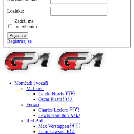
Lozinka:
Zadrži me
prijavljenim
Prijavi se
Registriraj se
Momčadi i vozači
McLaren
Lando Norris 🇬🇧
Oscar Piastri 🇦🇺
Ferrari
Charles Leclerc 🇲🇨
Lewis Hamilton 🇬🇧
Red Bull
Max Verstappen 🇳🇱
Liam Lawson 🇳🇿