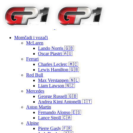
Momčadi i vozači
McLaren
Lando Norris 🇬🇧
Oscar Piastri 🇦🇺
Ferrari
Charles Leclerc 🇲🇨
Lewis Hamilton 🇬🇧
Red Bull
Max Verstappen 🇳🇱
Liam Lawson 🇳🇿
Mercedes
George Russell 🇬🇧
Andrea Kimi Antonelli 🇮🇹
Aston Martin
Fernando Alonso 🇪🇸
Lance Stroll 🇨🇦
Alpine
Pierre Gasly 🇫🇷