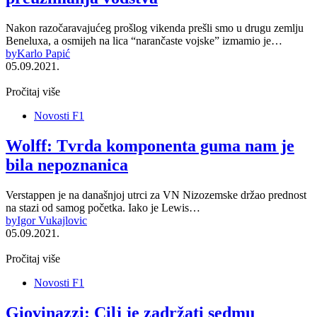
Nakon razočaravajućeg prošlog vikenda prešli smo u drugu zemlju
Beneluxa, a osmijeh na lica “narančaste vojske” izmamio je…
by
Karlo Papić
05.09.2021.
Pročitaj više
Novosti F1
Wolff: Tvrda komponenta guma nam je
bila nepoznanica
Verstappen je na današnjoj utrci za VN Nizozemske držao prednost
na stazi od samog početka. Iako je Lewis…
by
Igor Vukajlovic
05.09.2021.
Pročitaj više
Novosti F1
Giovinazzi: Cilj je zadržati sedmu