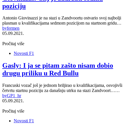
poziciju
Antonio Giovinazzi je na stazi u Zandvoortu ostvario svoj najbolji
plasman u kvalifikacijama sedmom pozicijom na startnom gridu…
by
fermen
05.09.2021.
Pročitaj više
Novosti F1
Gasly: I ja se pitam zašto nisam dobio
drugu priliku u Red Bullu
Francuski vozač još je jednom briljirao u kvalifikacijama, osvojivši
četvrtu startnu poziciju za današnju utrku na stazi Zandvoort……
by
GP1_hr
05.09.2021.
Pročitaj više
Novosti F1