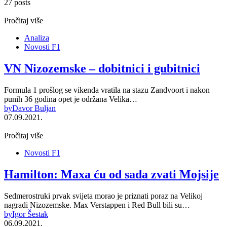
27 posts
Pročitaj više
Analiza
Novosti F1
VN Nizozemske – dobitnici i gubitnici
Formula 1 prošlog se vikenda vratila na stazu Zandvoort i nakon
punih 36 godina opet je održana Velika…
by
Davor Buljan
07.09.2021.
Pročitaj više
Novosti F1
Hamilton: Maxa ću od sada zvati Mojsije
Sedmerostruki prvak svijeta morao je priznati poraz na Velikoj
nagradi Nizozemske. Max Verstappen i Red Bull bili su…
by
Igor Šestak
06.09.2021.