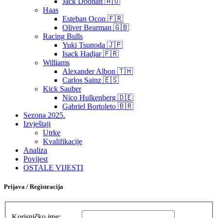
Jack Doohan 🇦🇺
Haas
Esteban Ocon 🇫🇷
Oliver Bearman 🇬🇧
Racing Bulls
Yuki Tsunoda 🇯🇵
Isack Hadjar 🇫🇷
Williams
Alexander Albon 🇹🇭
Carlos Sainz 🇪🇸
Kick Sauber
Nico Hulkenberg 🇩🇪
Gabriel Bortoleto 🇧🇷
Sezona 2025.
Izvještaji
Utrke
Kvalifikacije
Analiza
Povijest
OSTALE VIJESTI
Prijava / Registracija
Korisničko ime: