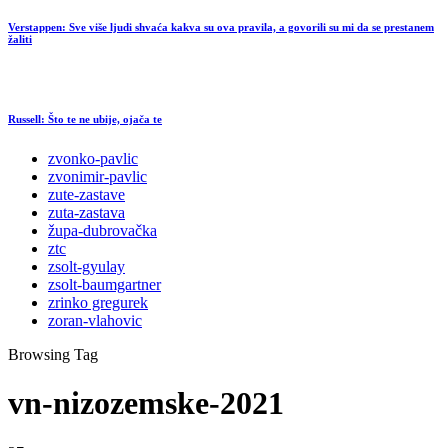
Verstappen: Sve više ljudi shvaća kakva su ova pravila, a govorili su mi da se prestanem
žaliti
Russell: Što te ne ubije, ojača te
zvonko-pavlic
zvonimir-pavlic
zute-zastave
zuta-zastava
župa-dubrovačka
ztc
zsolt-gyulay
zsolt-baumgartner
zrinko gregurek
zoran-vlahovic
Browsing Tag
vn-nizozemske-2021