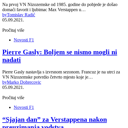
Na prvoj VN Nizozemske od 1985. godine do pobjede je došao
domaći favorit i ljubimac Max Verstappen u…
by
Tomislav Radić
05.09.2021.
Pročitaj više
Novosti F1
Pierre Gasly: Boljem se nismo mogli ni
nadati
Pierre Gasly nastavlja s izvrsnom sezonom. Francuz je na utrci za
VN Nizozemske potvrdio četvrto mjesto koje je…
by
Marko Dobrecovic
05.09.2021.
Pročitaj više
Novosti F1
“Sjajan dan” za Verstappena nakon
preuzimanja vodstva