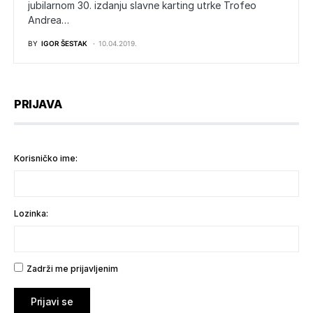
jubilarnom 30. izdanju slavne karting utrke Trofeo
Andrea…
BY
IGOR ŠESTAK
10.04.2019.
PRIJAVA
Korisničko ime:
Lozinka:
Zadrži me prijavljenim
Prijavi se