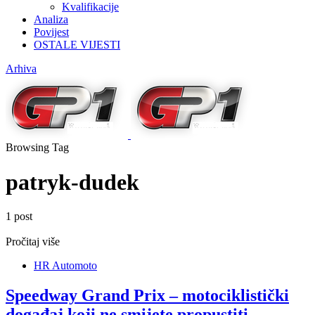
Kvalifikacije
Analiza
Povijest
OSTALE VIJESTI
Arhiva
Browsing Tag
patryk-dudek
1 post
Pročitaj više
HR Automoto
Speedway Grand Prix – motociklistički
događaj koji ne smijete propustiti