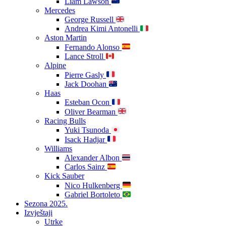
Liam Lawson
Mercedes
George Russell
Andrea Kimi Antonelli
Aston Martin
Fernando Alonso
Lance Stroll
Alpine
Pierre Gasly
Jack Doohan
Haas
Esteban Ocon
Oliver Bearman
Racing Bulls
Yuki Tsunoda
Isack Hadjar
Williams
Alexander Albon
Carlos Sainz
Kick Sauber
Nico Hulkenberg
Gabriel Bortoleto
Sezona 2025.
Izvještaji
Utrke