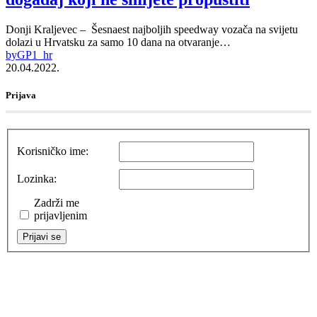
Donji Kraljevec – Šesnaest najboljih speedway vozača na svijetu
dolazi u Hrvatsku za samo 10 dana na otvaranje…
by
GP1_hr
20.04.2022.
Prijava
Korisničko ime:
Lozinka:
Zadrži me
prijavljenim
Prijavi se