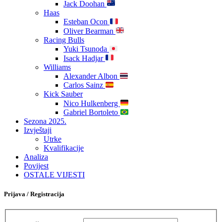
Jack Doohan
Haas
Esteban Ocon
Oliver Bearman
Racing Bulls
Yuki Tsunoda
Isack Hadjar
Williams
Alexander Albon
Carlos Sainz
Kick Sauber
Nico Hulkenberg
Gabriel Bortoleto
Sezona 2025.
Izvještaji
Utrke
Kvalifikacije
Analiza
Povijest
OSTALE VIJESTI
Prijava / Registracija