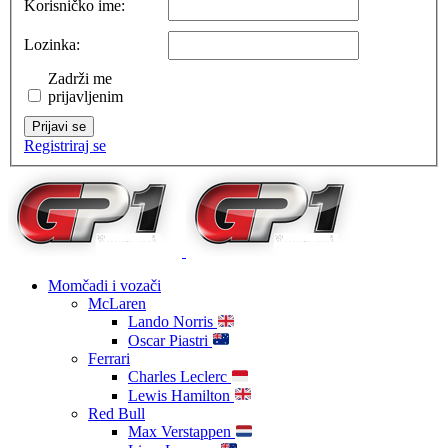
Korisničko ime:
Lozinka:
Zadrži me
prijavljenim
Prijavi se
Registriraj se
Momčadi i vozači
McLaren
Lando Norris
Oscar Piastri
Ferrari
Charles Leclerc
Lewis Hamilton
Red Bull
Max Verstappen