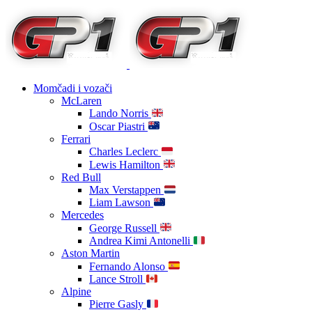
Momčadi i vozači
McLaren
Lando Norris
Oscar Piastri
Ferrari
Charles Leclerc
Lewis Hamilton
Red Bull
Max Verstappen
Liam Lawson
Mercedes
George Russell
Andrea Kimi Antonelli
Aston Martin
Fernando Alonso
Lance Stroll
Alpine
Pierre Gasly