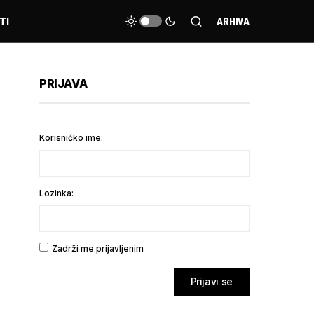
TI
ARHIVA
PRIJAVA
Korisničko ime:
Lozinka:
Zadrži me prijavljenim
Prijavi se