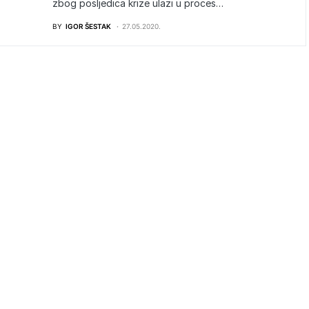
zbog posljedica krize ulazi u proces…
BY
IGOR ŠESTAK
27.05.2020.