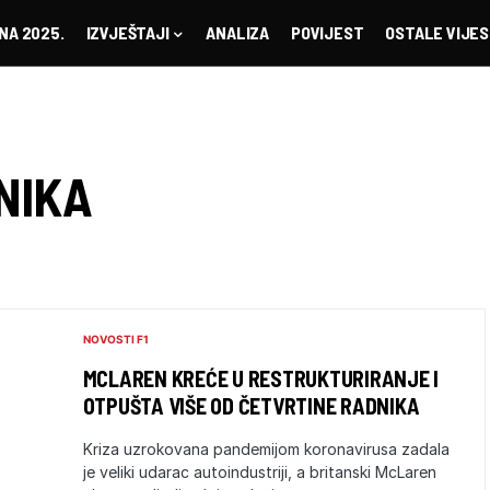
NA 2025.
IZVJEŠTAJI
ANALIZA
POVIJEST
OSTALE VIJES
NIKA
NOVOSTI F1
MCLAREN KREĆE U RESTRUKTURIRANJE I
OTPUŠTA VIŠE OD ČETVRTINE RADNIKA
Kriza uzrokovana pandemijom koronavirusa zadala
je veliki udarac autoindustriji, a britanski McLaren