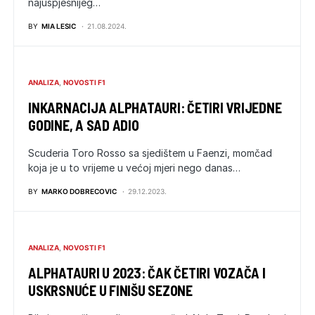
najuspješnijeg…
BY
MIA LESIC
21.08.2024.
ANALIZA
NOVOSTI F1
INKARNACIJA ALPHATAURI: ČETIRI VRIJEDNE
GODINE, A SAD ADIO
Scuderia Toro Rosso sa sjedištem u Faenzi, momčad
koja je u to vrijeme u većoj mjeri nego danas…
BY
MARKO DOBRECOVIC
29.12.2023.
ANALIZA
NOVOSTI F1
ALPHATAURI U 2023: ČAK ČETIRI VOZAČA I
USKRSNUĆE U FINIŠU SEZONE