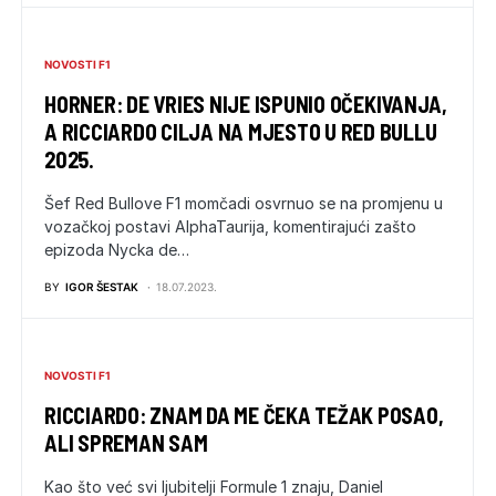
NOVOSTI F1
HORNER: DE VRIES NIJE ISPUNIO OČEKIVANJA,
A RICCIARDO CILJA NA MJESTO U RED BULLU
2025.
Šef Red Bullove F1 momčadi osvrnuo se na promjenu u
vozačkoj postavi AlphaTaurija, komentirajući zašto
epizoda Nycka de…
BY
IGOR ŠESTAK
18.07.2023.
NOVOSTI F1
RICCIARDO: ZNAM DA ME ČEKA TEŽAK POSAO,
ALI SPREMAN SAM
Kao što već svi ljubitelji Formule 1 znaju, Daniel