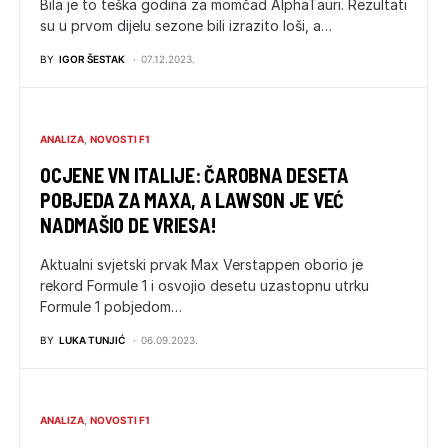
Bila je to teška godina za momčad AlphaTauri. Rezultati
su u prvom dijelu sezone bili izrazito loši, a…
BY
IGOR ŠESTAK
07.12.2023.
ANALIZA
NOVOSTI F1
OCJENE VN ITALIJE: ČAROBNA DESETA
POBJEDA ZA MAXA, A LAWSON JE VEĆ
NADMAŠIO DE VRIESA!
Aktualni svjetski prvak Max Verstappen oborio je
rekord Formule 1 i osvojio desetu uzastopnu utrku
Formule 1 pobjedom…
BY
LUKA TUNJIĆ
06.09.2023.
ANALIZA
NOVOSTI F1