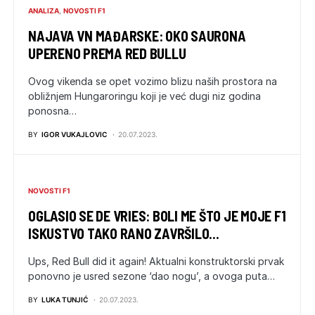
ANALIZA
NOVOSTI F1
NAJAVA VN MAĐARSKE: OKO SAURONA
UPERENO PREMA RED BULLU
Ovog vikenda se opet vozimo blizu naših prostora na
obližnjem Hungaroringu koji je već dugi niz godina
ponosna…
BY
IGOR VUKAJLOVIC
20.07.2023.
NOVOSTI F1
OGLASIO SE DE VRIES: BOLI ME ŠTO JE MOJE F1
ISKUSTVO TAKO RANO ZAVRŠILO…
Ups, Red Bull did it again! Aktualni konstruktorski prvak
ponovno je usred sezone ‘dao nogu’, a ovoga puta…
BY
LUKA TUNJIĆ
20.07.2023.