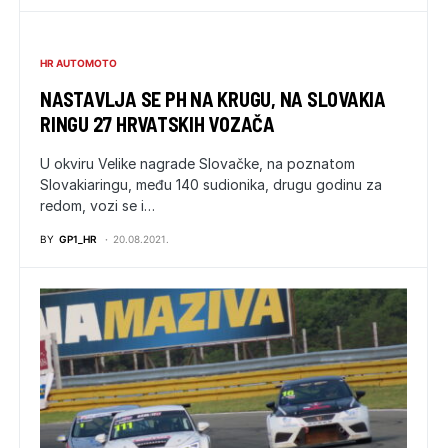
HR AUTOMOTO
NASTAVLJA SE PH NA KRUGU, NA SLOVAKIA
RINGU 27 HRVATSKIH VOZAČA
U okviru Velike nagrade Slovačke, na poznatom
Slovakiaringu, među 140 sudionika, drugu godinu za
redom, vozi se i…
BY
GP1_HR
20.08.2021.