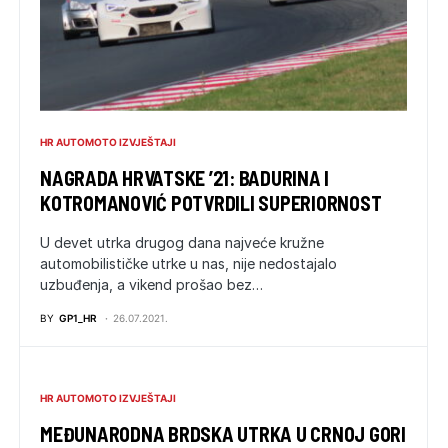
HR AUTOMOTO IZVJEŠTAJI
NAGRADA HRVATSKE ’21: BADURINA I
KOTROMANOVIĆ POTVRDILI SUPERIORNOST
U devet utrka drugog dana najveće kružne
automobilističke utrke u nas, nije nedostajalo
uzbuđenja, a vikend prošao bez…
BY
GP1_HR
26.07.2021.
HR AUTOMOTO IZVJEŠTAJI
MEĐUNARODNA BRDSKA UTRKA U CRNOJ GORI