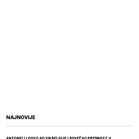
NAJNOVIJE
ANTONELLI OSVOJIO VN BELGIJE I POVEĆAO PREDNOST U