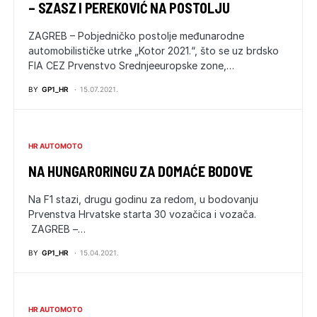
– SZASZ I PEREKOVIĆ NA POSTOLJU
ZAGREB – Pobjedničko postolje međunarodne
automobilističke utrke „Kotor 2021.“, što se uz brdsko
FIA CEZ Prvenstvo Srednjeeuropske zone,…
BY
GP1_HR
15.07.2021.
HR AUTOMOTO
NA HUNGARORINGU ZA DOMAĆE BODOVE
Na F1 stazi, drugu godinu za redom, u bodovanju
Prvenstva Hrvatske starta 30 vozačica i vozača.
ZAGREB –…
BY
GP1_HR
15.04.2021.
HR AUTOMOTO