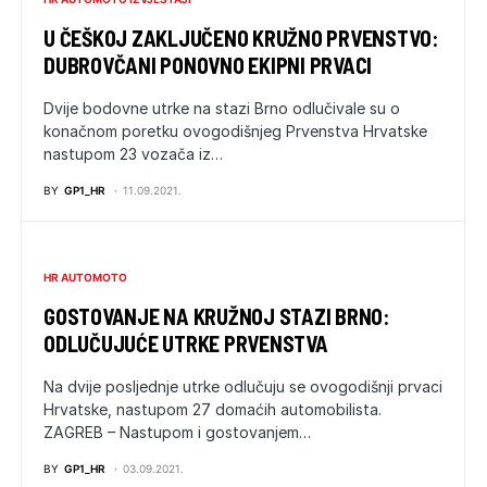
U ČEŠKOJ ZAKLJUČENO KRUŽNO PRVENSTVO:
DUBROVČANI PONOVNO EKIPNI PRVACI
Dvije bodovne utrke na stazi Brno odlučivale su o
konačnom poretku ovogodišnjeg Prvenstva Hrvatske
nastupom 23 vozača iz…
BY
GP1_HR
11.09.2021.
HR AUTOMOTO
GOSTOVANJE NA KRUŽNOJ STAZI BRNO:
ODLUČUJUĆE UTRKE PRVENSTVA
Na dvije posljednje utrke odlučuju se ovogodišnji prvaci
Hrvatske, nastupom 27 domaćih automobilista.
ZAGREB – Nastupom i gostovanjem…
BY
GP1_HR
03.09.2021.