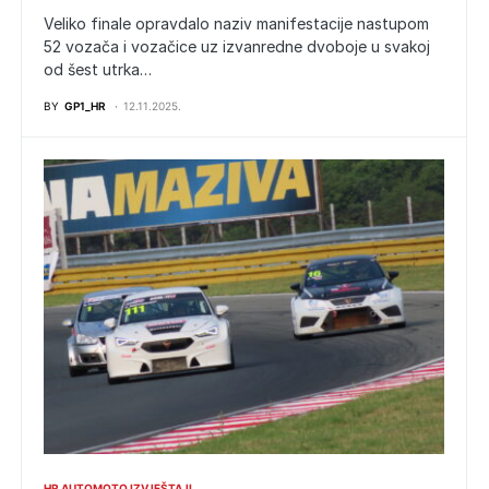
Veliko finale opravdalo naziv manifestacije nastupom
52 vozača i vozačice uz izvanredne dvoboje u svakoj
od šest utrka…
BY
GP1_HR
12.11.2025.
HR AUTOMOTO IZVJEŠTAJI