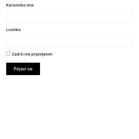
Korisničko ime:
Lozinka:
Zadrži me prijavljenim
Prijavi se