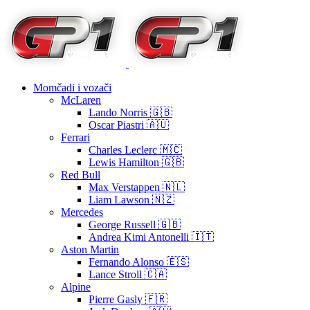
Momčadi i vozači
McLaren
Lando Norris 🇬🇧
Oscar Piastri 🇦🇺
Ferrari
Charles Leclerc 🇲🇨
Lewis Hamilton 🇬🇧
Red Bull
Max Verstappen 🇳🇱
Liam Lawson 🇳🇿
Mercedes
George Russell 🇬🇧
Andrea Kimi Antonelli 🇮🇹
Aston Martin
Fernando Alonso 🇪🇸
Lance Stroll 🇨🇦
Alpine
Pierre Gasly 🇫🇷