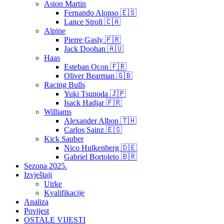
Aston Martin
Fernando Alonso 🇪🇸
Lance Stroll 🇨🇦
Alpine
Pierre Gasly 🇫🇷
Jack Doohan 🇦🇺
Haas
Esteban Ocon 🇫🇷
Oliver Bearman 🇬🇧
Racing Bulls
Yuki Tsunoda 🇯🇵
Isack Hadjar 🇫🇷
Williams
Alexander Albon 🇹🇭
Carlos Sainz 🇪🇸
Kick Sauber
Nico Hulkenberg 🇩🇪
Gabriel Bortoleto 🇧🇷
Sezona 2025.
Izvještaji
Utrke
Kvalifikacije
Analiza
Povijest
OSTALE VIJESTI