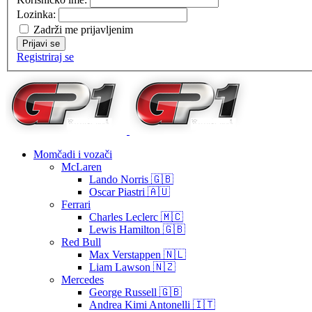
Lozinka:
Zadrži me prijavljenim
Prijavi se
Registriraj se
Momčadi i vozači
McLaren
Lando Norris 🇬🇧
Oscar Piastri 🇦🇺
Ferrari
Charles Leclerc 🇲🇨
Lewis Hamilton 🇬🇧
Red Bull
Max Verstappen 🇳🇱
Liam Lawson 🇳🇿
Mercedes
George Russell 🇬🇧
Andrea Kimi Antonelli 🇮🇹