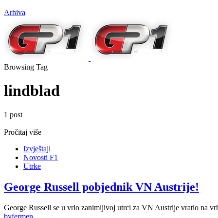
Arhiva
Browsing Tag
lindblad
1 post
Pročitaj više
Izvještaji
Novosti F1
Utrke
George Russell pobjednik VN Austrije!
George Russell se u vrlo zanimljivoj utrci za VN Austrije vratio na 
by
fermen