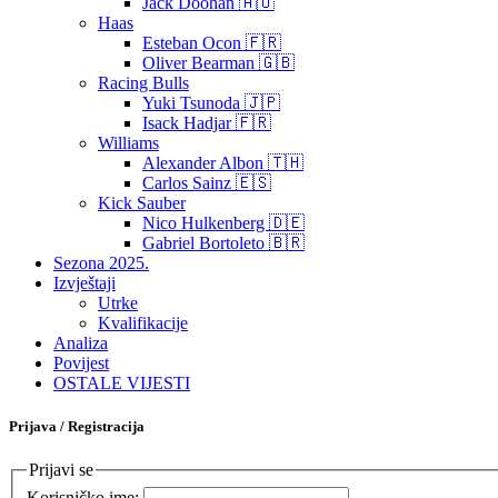
Jack Doohan 🇦🇺
Haas
Esteban Ocon 🇫🇷
Oliver Bearman 🇬🇧
Racing Bulls
Yuki Tsunoda 🇯🇵
Isack Hadjar 🇫🇷
Williams
Alexander Albon 🇹🇭
Carlos Sainz 🇪🇸
Kick Sauber
Nico Hulkenberg 🇩🇪
Gabriel Bortoleto 🇧🇷
Sezona 2025.
Izvještaji
Utrke
Kvalifikacije
Analiza
Povijest
OSTALE VIJESTI
Prijava / Registracija
Prijavi se
Korisničko ime: