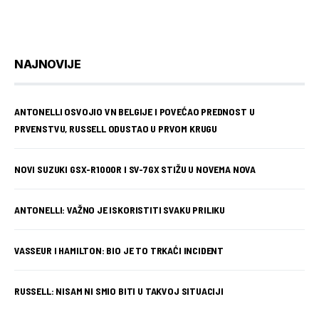
NAJNOVIJE
ANTONELLI OSVOJIO VN BELGIJE I POVEĆAO PREDNOST U
PRVENSTVU, RUSSELL ODUSTAO U PRVOM KRUGU
NOVI SUZUKI GSX-R1000R I SV-7GX STIŽU U NOVEMA NOVA
ANTONELLI: VAŽNO JE ISKORISTITI SVAKU PRILIKU
VASSEUR I HAMILTON: BIO JE TO TRKAĆI INCIDENT
RUSSELL: NISAM NI SMIO BITI U TAKVOJ SITUACIJI