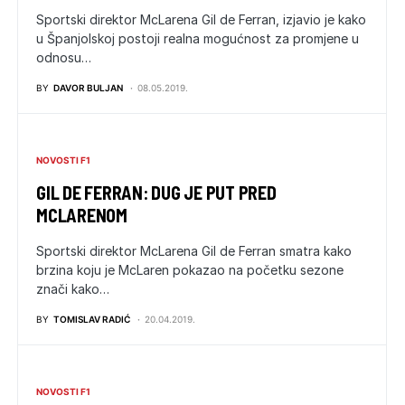
Sportski direktor McLarena Gil de Ferran, izjavio je kako
u Španjolskoj postoji realna mogućnost za promjene u
odnosu…
BY
DAVOR BULJAN
08.05.2019.
NOVOSTI F1
GIL DE FERRAN: DUG JE PUT PRED
MCLARENOM
Sportski direktor McLarena Gil de Ferran smatra kako
brzina koju je McLaren pokazao na početku sezone
znači kako…
BY
TOMISLAV RADIĆ
20.04.2019.
NOVOSTI F1