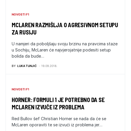
NOVOSTI F1
MCLAREN RAZMIŠLJA O AGRESIVNOM SETUPU
ZA RUSIJU
U namjeri da poboljšaju svoju brzinu na pravcima staze
u Sochiju, McLaren će najvjerojatnije podesiti setup
bolida da bude…
BY
LUKA TUNJIĆ
19.09.2018.
NOVOSTI F1
HORNER: FORMULI 1 JE POTREBNO DA SE
MCLAREN IZVUČE IZ PROBLEMA
Red Bullov šef Christian Horner se nada da će se
McLaren oporaviti te se izvući iz problema jer…