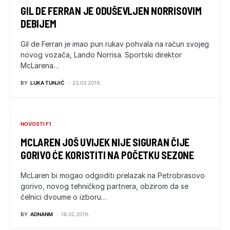
GIL DE FERRAN JE ODUŠEVLJEN NORRISOVIM
DEBIJEM
Gil de Ferran je imao pun rukav pohvala na račun svojeg
novog vozača, Lando Norrisa. Sportski direktor
McLarena…
BY
LUKA TUNJIĆ
23.03.2019.
NOVOSTI F1
MCLAREN JOŠ UVIJEK NIJE SIGURAN ČIJE
GORIVO ĆE KORISTITI NA POČETKU SEZONE
McLaren bi mogao odgoditi prelazak na Petrobrasovo
gorivo, novog tehničkog partnera, obzirom da se
čelnici dvoume o izboru…
BY
ADNANM
16.02.2019.