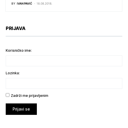
BY
IVAN PAVIĆ
18.08.2018.
PRIJAVA
Korisničko ime:
Lozinka:
Zadrži me prijavljenim
Prijavi se