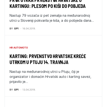
PRVA UTRKA PRVENSTVA HRVATSKE U
KARTINGU: PLESOM PO KIŠI DO POBJEDA
Nastup 79 vozača iz pet zemalja na međunarodnoj
utrci u Sloveniji pokvarila je kiša, a do pobjeda dana…
BY
GP1
16.04.2019.
HR AUTOMOTO
KARTING: PRVENSTVO HRVATSKE KREĆE
UTRKOM U PTUJU 14. TRAVNJA
Nastup na međunarodnoj utrci u Ptuju, čiji je
organizator i domaćin Hrvatski auto i karting savez,
prijavilo je…
BY
GP1
13.04.2019.