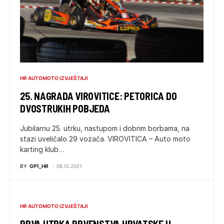
HR AUTOMOTO IZVJEŠTAJI
25. NAGRADA VIROVITICE: PETORICA DO
DVOSTRUKIH POBJEDA
Jubilarnu 25. utrku, nastupom i dobrim borbama, na
stazi uveličalo 29 vozača. VIROVITICA – Auto moto
karting klub…
BY
GP1_HR
06.10.2021.
HR AUTOMOTO IZVJEŠTAJI