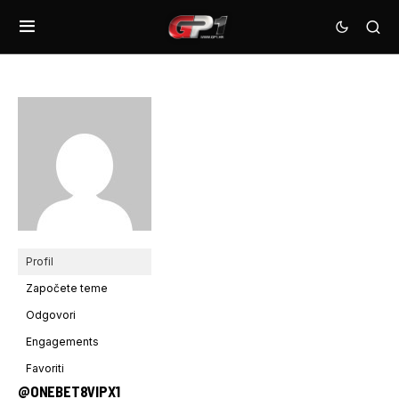
Profil
Započete teme
Odgovori
Engagements
Favoriti
@ONEBET8VIPX1