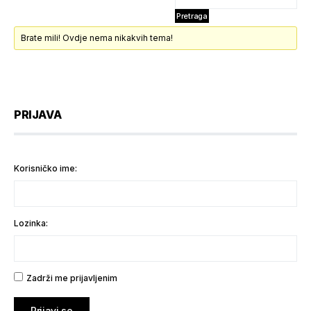
Brate mili! Ovdje nema nikakvih tema!
PRIJAVA
Korisničko ime:
Lozinka:
Zadrži me prijavljenim
Prijavi se