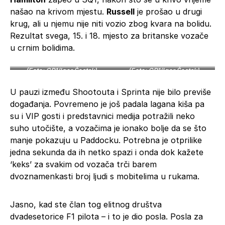
našao na krivom mjestu.
Russell
je prošao u drugi
krug, ali u njemu nije niti vozio zbog kvara na bolidu.
Rezultat svega, 15. i 18. mjesto za britanske vozače
u crnim bolidima.
(Foto: GP1/Igor Šestak)
(Foto: GP1/Igor Šestak)
U pauzi između Shootouta i Sprinta nije bilo previše
događanja. Povremeno je još padala lagana kiša pa
su i VIP gosti i predstavnici medija potražili neko
suho utočište, a vozačima je ionako bolje da se što
manje pokazuju u Paddocku. Potrebna je otprilike
jedna sekunda da ih netko spazi i onda dok kažete
‘keks’ za svakim od vozača trči barem
dvoznamenkasti broj ljudi s mobitelima u rukama.
Jasno, kad ste član tog elitnog društva
dvadesetorice F1 pilota – i to je dio posla. Posla za