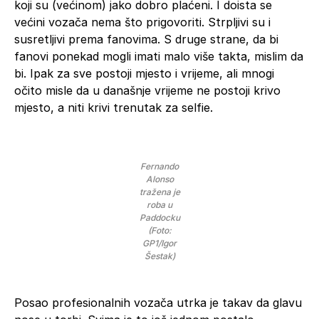
koji su (većinom) jako dobro plaćeni. I doista se
većini vozača nema što prigovoriti. Strpljivi su i
susretljivi prema fanovima. S druge strane, da bi
fanovi ponekad mogli imati malo više takta, mislim da
bi. Ipak za sve postoji mjesto i vrijeme, ali mnogi
očito misle da u današnje vrijeme ne postoji krivo
mjesto, a niti krivi trenutak za selfie.
Fernando
Alonso
tražena je
roba u
Paddocku
(Foto:
GP1/Igor
Šestak)
Posao profesionalnih vozača utrka je takav da glavu