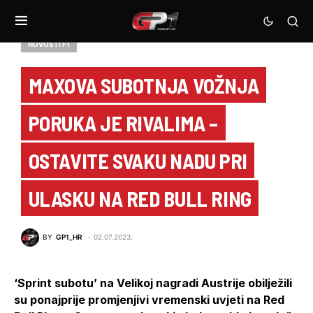
NOVOSTI F1
MAXOVA SUBOTNJA VOŽNJA
PORUKA JE RIVALIMA –
OSTAVITE SVAKU NADU PRI
ULASKU NA RED BULL RING
BY
GP1_HR
02.07.2023.
‘Sprint subotu’ na Velikoj nagradi Austrije obilježili
su ponajprije promjenjivi vremenski uvjeti na Red