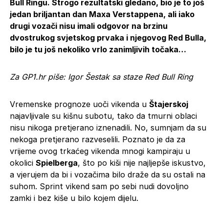
Bull Ringu. Strogo rezultatski gledano, bio je to još
jedan briljantan dan Maxa Verstappena, ali iako
drugi vozači nisu imali odgovor na brzinu
dvostrukog svjetskog prvaka i njegovog Red Bulla,
bilo je tu još nekoliko vrlo zanimljivih točaka…
Za GP1.hr piše: Igor Šestak sa staze Red Bull Ring
Vremenske prognoze uoči vikenda u
Štajerskoj
najavljivale su kišnu subotu, tako da tmurni oblaci
nisu nikoga pretjerano iznenadili. No, sumnjam da su
nekoga pretjerano razveselili. Poznato je da za
vrijeme ovog trkaćeg vikenda mnogi kampiraju u
okolici
Spielberga
, što po kiši nije najljepše iskustvo,
a vjerujem da bi i vozačima bilo draže da su ostali na
suhom. Sprint vikend sam po sebi nudi dovoljno
zamki i bez kiše u bilo kojem dijelu.