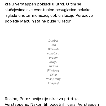
kraju Verstappen pobijedi u utrci. U tim se
slučajevima sve eventualne nesuglasice nekako
izglade unutar momčadi, dok u slučaju Perezove
pobjede Maxu ništa ne bude ‘u redu’.
Dvoboj
Red
Bullovih
vozača u
prvom
krugu
sprinta
(Photo by
Clive
Rose/Getty
Images)
Realno, Perez ovdje nije nikakva prijetnja
Verstappenu. Nakon tih početnih igara, Verstappen