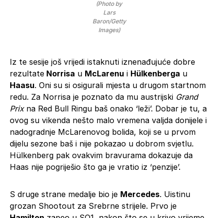
(Photo by
Lars
Baron/Getty
Images)
Iz te sesije još vrijedi istaknuti iznenađujuće dobre
rezultate
Norrisa
u
McLarenu
i
Hülkenberga
u
Haasu
. Oni su si osigurali mjesta u drugom startnom
redu. Za Norrisa je poznato da mu austrijski
Grand
Prix
na Red Bull Ringu baš onako ‘leži’. Dobar je tu, a
ovog su vikenda nešto malo vremena valjda donijele i
nadogradnje McLarenovog bolida, koji se u prvom
dijelu sezone baš i nije pokazao u dobrom svjetlu.
Hülkenberg pak ovakvim bravurama dokazuje da
Haas nije pogriješio što ga je vratio iz ‘penzije’.
S druge strane medalje bio je
Mercedes
. Uistinu
grozan Shootout za Srebrne strijele. Prvo je
Hamilton
zapeo u SQ1, nakon što se u krivo vrijeme