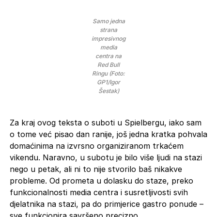
Samo jedna
strana
impresivnog
media
centra na
Red Bull
Ringu (Foto:
GP1/Igor
Šestak)
Za kraj ovog teksta o suboti u Spielbergu, iako sam
o tome već pisao dan ranije, još jedna kratka pohvala
domaćinima na izvrsno organiziranom trkaćem
vikendu. Naravno, u subotu je bilo više ljudi na stazi
nego u petak, ali ni to nije stvorilo baš nikakve
probleme. Od prometa u dolasku do staze, preko
funkcionalnosti media centra i susretljivosti svih
djelatnika na stazi, pa do primjerice gastro ponude –
sve funkcionira savršeno precizno.