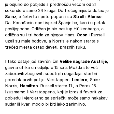
je odjurio do pobjede s prednošću većom od 21
sekunde u samo 24 kruga. Do trećeg mjesta došao je
Sainz
, a četvrto i peto popunili su
Stroll
i
Alonso
.
Da, Kanađanin opet ispred Španjolca, kao i u petak
poslijepodne. Odličan je bio nastup Hülkenberga, a
odlična su i tri boda za njegov Haas.
Ocon
i Russell
uzeli su male bodove, a Norris je nakon starta s
trećeg mjesta ostao deveti, praznih ruku.
I tako ostaje još završni čin
Velike nagrade Austrije
,
glavna utrka u nedjelju u 15 sati. Možda ste već
zaboravili zbog svih subotnjih događaja, startni
poredak prvih pet je: Verstappen,
Leclerc
, Sainz,
Norris,
Hamilton
. Russell starta 11., a Perez 15.
Izuzmemo li Verstappena, koji je izraziti favorit za
pobjedu i vjerojatno ga spriječiti može samo nekakav
sudar ili kvar, moglo bi biti jako zanimljivo.