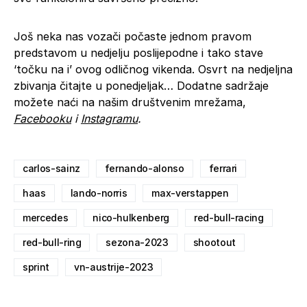
Još neka nas vozači počaste jednom pravom
predstavom u nedjelju poslijepodne i tako stave
‘točku na i’ ovog odličnog vikenda. Osvrt na nedjeljna
zbivanja čitajte u ponedjeljak… Dodatne sadržaje
možete naći na našim društvenim mrežama,
Facebook
u
i
Instagram
u
.
carlos-sainz
fernando-alonso
ferrari
haas
lando-norris
max-verstappen
mercedes
nico-hulkenberg
red-bull-racing
red-bull-ring
sezona-2023
shootout
sprint
vn-austrije-2023