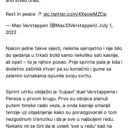
and loved ones.
Rest in peace
pic.twitter.com/4XeowMZCsi
— Max Verstappen (@Max33Verstappen)
July 1,
2023
Nakon jedne takve vijesti, nekima vjerojatno i nije bilo
do sjedanja u trkaći bolid samo nekoliko sati kasnije,
ali opet – to je njihov posao. Prije sprinta pala je kiša i
dodatno začinila stvari pa su konačno i gume sa
zelenim oznakama ispunile svoju svrhu.
Sprint utrku obilježio je ‘čupavi’ duel Verstappena i
Pereza u prvom krugu. Prvo su obojica planuli
putem timske radio veze, a onda kasnije smanjili
tenzije uz objašnjenje kako su porazgovarali o tom
nezgodnom trenutku i da je sve u najboljem redu.
Nekako mi se čini da je uvijek ‘sve u redu’ kad na