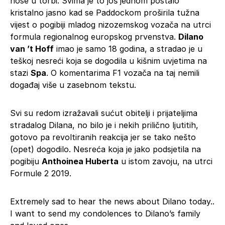
nose u torbi. Svima je to još jednom postalo
kristalno jasno kad se Paddockom proširila tužna
vijest o pogibiji mladog nizozemskog vozača na utrci
formula regionalnog europskog prvenstva.
Dilano
van ’t Hoff
imao je samo 18 godina, a stradao je u
teškoj nesreći koja se dogodila u kišnim uvjetima na
stazi
Spa
. O komentarima F1 vozača na taj nemili
događaj više u zasebnom tekstu.
Svi su redom izražavali sućut obitelji i prijateljima
stradalog Dilana, no bilo je i nekih prilično ljutitih,
gotovo pa revoltiranih reakcija jer se tako nešto
(opet) dogodilo. Nesreća koja je jako podsjetila na
pogibiju
Anthoinea Huberta
u istom zavoju, na utrci
Formule 2 2019.
Extremely sad to hear the news about Dilano today..
I want to send my condolences to Dilano’s family