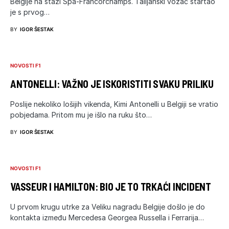
Belgije na stazi Spa-Francorchamps. Talijanski vozač startao
je s prvog…
BY
IGOR ŠESTAK
NOVOSTI F1
ANTONELLI: VAŽNO JE ISKORISTITI SVAKU PRILIKU
Poslije nekoliko lošijih vikenda, Kimi Antonelli u Belgiji se vratio
pobjedama. Pritom mu je išlo na ruku što…
BY
IGOR ŠESTAK
NOVOSTI F1
VASSEUR I HAMILTON: BIO JE TO TRKAĆI INCIDENT
U prvom krugu utrke za Veliku nagradu Belgije došlo je do
kontakta između Mercedesa Georgea Russella i Ferrarija…