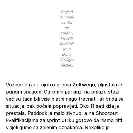
Pogled
iz media
centra
na
tmurni i
kišoviti
Red Bull
Ring
(Foto:
GP1/Igor
Šestak)
Vozeći se rano ujutro prema
Zeltwegu
, pljuštala je
punom snagom. Ogromni parkinzi na prilazu stazi
već su tada bili više blatni nego travnati, ali onda se
situacija ipak počela popravljati. Oko 11 sati kiša je
prestala, Paddock je malo živnuo, a na Shootout
kvalifikacijama za sprint utrku gotovo da nismo niti
vidjeli gume sa zelenim oznakama. Nekoliko je