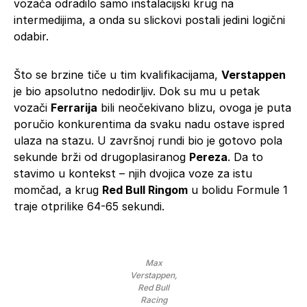
vozača odradilo samo instalacijski krug na
intermedijima, a onda su slickovi postali jedini logični
odabir.
Što se brzine tiče u tim kvalifikacijama,
Verstappen
je bio apsolutno nedodirljiv. Dok su mu u petak
vozači
Ferrarija
bili neočekivano blizu, ovoga je puta
poručio konkurentima da svaku nadu ostave ispred
ulaza na stazu. U završnoj rundi bio je gotovo pola
sekunde brži od drugoplasiranog
Pereza
. Da to
stavimo u kontekst – njih dvojica voze za istu
momčad, a krug
Red Bull Ringom
u bolidu Formule 1
traje otprilike 64-65 sekundi.
Max
Verstappen,
Red Bull
Racing