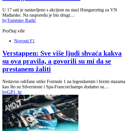
U 17 sati je nastavljeno s akcijom na stazi Hungaroring za VN
Mađarske. Na rasporedu je bio drugi…
by
Tomislav Radić
Pročitaj više
Novosti F1
Verstappen: Sve više ljudi shvaća kakva
su ova pravila, a govorili su mi da se
prestanem žaliti
Nedavno održane utrke Formule 1 na legendarnim i brzim stazama
kao što su Silverstone i Spa-Francorchamps dodatno su…
by
GP1_hr