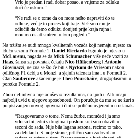
Vrlo je predan i radi dobar posao, a vrijeme za odluku
doći će uskoro.”
“Ne radi se o tome da on mora nešto napraviti do te
odluke, već je to proces koji traje. Već smo ranije
odlučili da ćemo odluku donijeti prije kraja rujna i
moramo ostati smireni u tom pogledu.”
Na tržištu se nudi mnogo kvalitetnih vozača koji nemaju mjesto za
iduću sezonu Formule 1.
Daniel Ricciardo
izgubio je mjesto u
McLarenu
, nagađa se da
Mick Schumacher
više neće voziti za
Haas
, šansu za povratak čekaju
Nico Hülkenberg
i
Antonio
Giovinazzi
, ne zna se što će biti s
Nyckom de Vriesom
nakon
odličnog F1 debija u Monzi, a sjajnih talenata ima i u Formuli 2.
Član
Sauberove
akademije je
Theo Pourchaire
, drugoplasirani u
poretku Formule 2.
Zhou definitivno nije oduševio rezultatima, no ljudi u Alfi imaju
najbolji uvid u njegove sposobnosti. On poručuje da mu se ne žuri s
potpisivanjem novog ugovora i čini se prilično uvjerenim u ostanak.
“Razgovaramo o tome. Nema žurbe, momčad i ja smo
vrlo sretni jedni s drugima i poslom koji smo obavili u
sezoni do sada. Nije bila lagana sezona, recimo to tako,
za debitanta. S moje strane, prilično sam zadovoljan