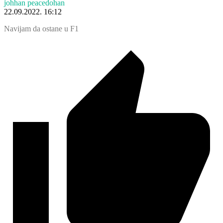
johhan peacedohan
22.09.2022. 16:12
Navijam da ostane u F1