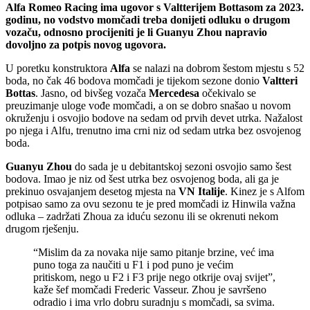
Alfa Romeo Racing ima ugovor s Valtterijem Bottasom za 2023.
godinu, no vodstvo momčadi treba donijeti odluku o drugom
vozaču, odnosno procijeniti je li Guanyu Zhou napravio
dovoljno za potpis novog ugovora.
U poretku konstruktora
Alfa
se nalazi na dobrom šestom mjestu s 52
boda, no čak 46 bodova momčadi je tijekom sezone donio
Valtteri
Bottas
. Jasno, od bivšeg vozača
Mercedesa
očekivalo se
preuzimanje uloge vođe momčadi, a on se dobro snašao u novom
okruženju i osvojio bodove na sedam od prvih devet utrka. Nažalost
po njega i Alfu, trenutno ima crni niz od sedam utrka bez osvojenog
boda.
Guanyu Zhou
do sada je u debitantskoj sezoni osvojio samo šest
bodova. Imao je niz od šest utrka bez osvojenog boda, ali ga je
prekinuo osvajanjem desetog mjesta na
VN Italije
. Kinez je s Alfom
potpisao samo za ovu sezonu te je pred momčadi iz Hinwila važna
odluka – zadržati Zhoua za iduću sezonu ili se okrenuti nekom
drugom rješenju.
“Mislim da za novaka nije samo pitanje brzine, već ima
puno toga za naučiti u F1 i pod puno je većim
pritiskom, nego u F2 i F3 prije nego otkrije ovaj svijet”,
kaže šef momčadi Frederic Vasseur. Zhou je savršeno
odradio i ima vrlo dobru suradnju s momčadi, sa svima.