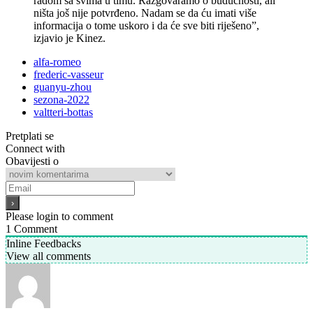
radom sa svima u timu. Razgovaramo o budućnosti, ali
ništa još nije potvrđeno. Nadam se da ću imati više
informacija o tome uskoro i da će sve biti riješeno”,
izjavio je Kinez.
alfa-romeo
frederic-vasseur
guanyu-zhou
sezona-2022
valtteri-bottas
Pretplati se
Connect with
Obavijesti o
Please login to comment
1
Comment
Inline Feedbacks
View all comments