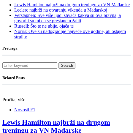
Lewis Hamilton najbrži na drugom treningu za VN Mađarske
Leclerc najbrži na otvaranju vikenda u Mađarskoj
Verstappen: Sve više ljudi shvaća kakva su ova pravila, a
govorili su mi da se prestanem žaliti
Russell: Što te ne ubije, ojača te
Norris: Ove su nadogradnje najveće ove godine, ali ostajem
strpljiv
Pretraga
Search
Related Posts
Pročitaj više
Novosti F1
Lewis Hamilton najbrži na drugom
treningu za VN Mađarske