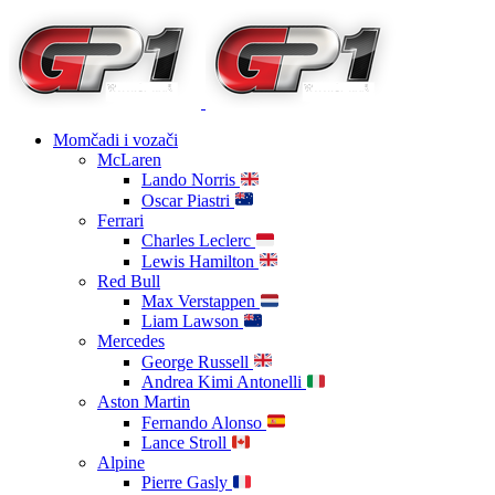
Momčadi i vozači
McLaren
Lando Norris
Oscar Piastri
Ferrari
Charles Leclerc
Lewis Hamilton
Red Bull
Max Verstappen
Liam Lawson
Mercedes
George Russell
Andrea Kimi Antonelli
Aston Martin
Fernando Alonso
Lance Stroll
Alpine
Pierre Gasly