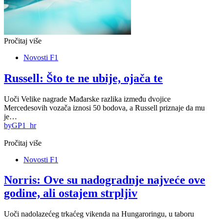
Pročitaj više
Novosti F1
Russell: Što te ne ubije, ojača te
Uoči Velike nagrade Mađarske razlika između dvojice
Mercedesovih vozača iznosi 50 bodova, a Russell priznaje da mu
je…
by
GP1_hr
Pročitaj više
Novosti F1
Norris: Ove su nadogradnje najveće ove
godine, ali ostajem strpljiv
Uoči nadolazećeg trkaćeg vikenda na Hungaroringu, u taboru