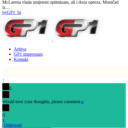
McLarena vlada umjereni optimizam, ali i doza opreza. Momčad
iz…
by
GP1_hr
Arhiva
GP1 impressum
Kontakt
1
0
Would love your thoughts, please comment.
x
(
)
x
|
Odgovori