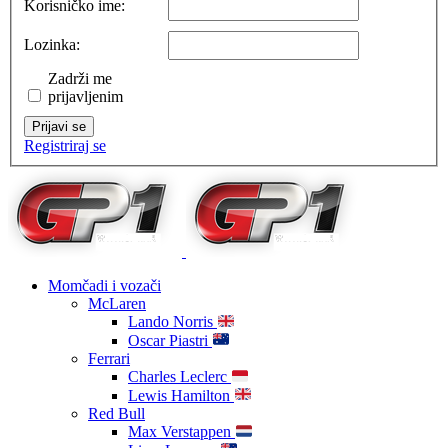
Korisničko ime:
Lozinka:
Zadrži me
prijavljenim
Prijavi se
Registriraj se
Momčadi i vozači
McLaren
Lando Norris
Oscar Piastri
Ferrari
Charles Leclerc
Lewis Hamilton
Red Bull
Max Verstappen