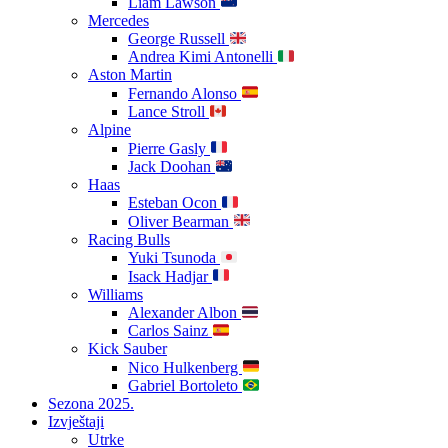
Liam Lawson
Mercedes
George Russell
Andrea Kimi Antonelli
Aston Martin
Fernando Alonso
Lance Stroll
Alpine
Pierre Gasly
Jack Doohan
Haas
Esteban Ocon
Oliver Bearman
Racing Bulls
Yuki Tsunoda
Isack Hadjar
Williams
Alexander Albon
Carlos Sainz
Kick Sauber
Nico Hulkenberg
Gabriel Bortoleto
Sezona 2025.
Izvještaji
Utrke