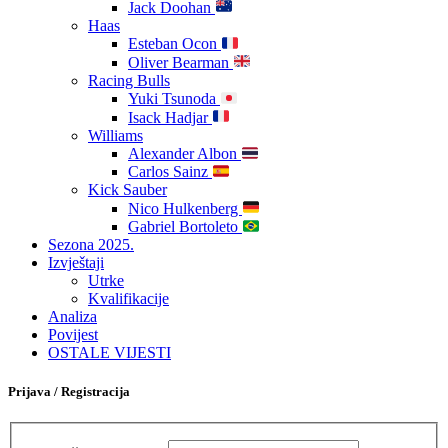
Jack Doohan
Haas
Esteban Ocon
Oliver Bearman
Racing Bulls
Yuki Tsunoda
Isack Hadjar
Williams
Alexander Albon
Carlos Sainz
Kick Sauber
Nico Hulkenberg
Gabriel Bortoleto
Sezona 2025.
Izvještaji
Utrke
Kvalifikacije
Analiza
Povijest
OSTALE VIJESTI
Prijava / Registracija