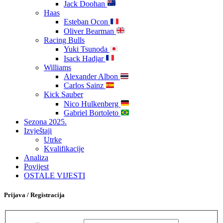
Jack Doohan
Haas
Esteban Ocon
Oliver Bearman
Racing Bulls
Yuki Tsunoda
Isack Hadjar
Williams
Alexander Albon
Carlos Sainz
Kick Sauber
Nico Hulkenberg
Gabriel Bortoleto
Sezona 2025.
Izvještaji
Utrke
Kvalifikacije
Analiza
Povijest
OSTALE VIJESTI
Prijava / Registracija