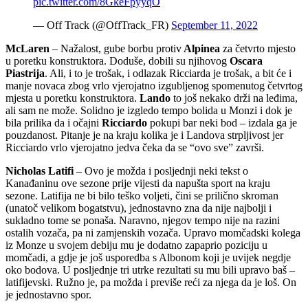
pic.twitter.com/8GkeFpyyqO
— Off Track (@OffTrack_FR)
September 11, 2022
McLaren
– Nažalost, gube borbu protiv
Alpinea
za četvrto mjesto
u poretku konstruktora. Doduše, dobili su njihovog
Oscara
Piastrija
. Ali, i to je trošak, i odlazak Ricciarda je trošak, a bit će i
manje novaca zbog vrlo vjerojatno izgubljenog spomenutog četvrtog
mjesta u poretku konstruktora.
Lando
to još nekako drži na leđima,
ali sam ne može. Solidno je izgledo tempo bolida u Monzi i dok je
bila prilika da i očajni
Ricciardo
pokupi bar neki bod – izdala ga je
pouzdanost. Pitanje je na kraju kolika je i Landova strpljivost jer
Ricciardo vrlo vjerojatno jedva čeka da se “ovo sve” završi.
Nicholas Latifi
– Ovo je možda i posljednji neki tekst o
Kanađaninu ove sezone prije vijesti da napušta sport na kraju
sezone. Latifija ne bi bilo teško voljeti, čini se prilično skroman
(unatoč velikom bogatstvu), jednostavno zna da nije najbolji i
sukladno tome se ponaša. Naravno, njegov tempo nije na razini
ostalih vozača, pa ni zamjenskih vozača. Upravo momčadski kolega
iz Monze u svojem debiju mu je dodatno zapaprio poziciju u
momčadi, a gdje je još usporedba s Albonom koji je uvijek negdje
oko bodova. U posljednje tri utrke rezultati su mu bili upravo baš –
latifijevski. Ružno je, pa možda i previše reći za njega da je loš. On
je jednostavno spor.