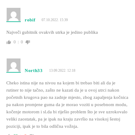
robif
07.10.2022. 15:39
Največi gubitnik ovakvih utrka je jedino publika
0
0
North33
13.09.2022. 12:18
Cheko istina nije na nivou na kojem bi trebao biti ali da je
rutiner to nije tačno, zašto ne kazati da je u ovoj utrci nakon
početnih krugova pao na zadnje mjesto, zbog zapaljenja kočnica
pa nakon promjene guma da je morao voziti u posebnom modu,
kočenje motorom i sl.da bi riješio problem što je sve uzrokovalo
veliki zaostatak, pa je ipak na kraju završio na visokoj šestoj
poziciji, ipak je to bila odlična vožnja.