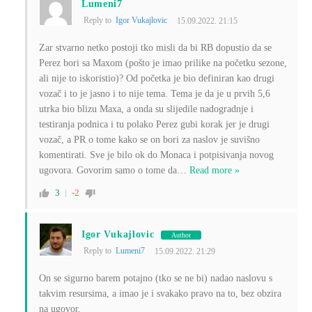
Lumeni7
Reply to
Igor Vukajlovic
15.09.2022. 21:15
Zar stvarno netko postoji tko misli da bi RB dopustio da se
Perez bori sa Maxom (pošto je imao prilike na početku sezone,
ali nije to iskoristio)? Od početka je bio definiran kao drugi
vozač i to je jasno i to nije tema. Tema je da je u prvih 5,6
utrka bio blizu Maxa, a onda su slijedile nadogradnje i
testiranja podnica i tu polako Perez gubi korak jer je drugi
vozač, a PR o tome kako se on bori za naslov je suvišno
komentirati. Sve je bilo ok do Monaca i potpisivanja novog
ugovora. Govorim samo o tome da
…
Read more »
3
-2
Igor Vukajlovic
Author
Reply to
Lumeni7
15.09.2022. 21:29
On se sigurno barem potajno (tko se ne bi) nadao naslovu s
takvim resursima, a imao je i svakako pravo na to, bez obzira
na ugovor.