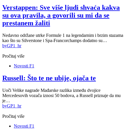
Verstappen: Sve više ljudi shvaća kakva
su ova pravila, a govorili su mi da se
prestanem žaliti
Nedavno održane utrke Formule 1 na legendarnim i brzim stazama
kao što su Silverstone i Spa-Francorchamps dodatno su…
by
GP1_hr
Pročitaj više
Novosti F1
Russell: Što te ne ubije, ojača te
Uoči Velike nagrade Mađarske razlika između dvojice
Mercedesovih vozača iznosi 50 bodova, a Russell priznaje da mu
je…
by
GP1_hr
Pročitaj više
Novosti F1