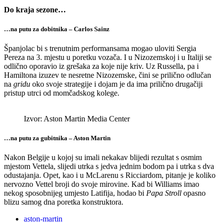
Do kraja sezone…
…na putu za dobitnika – Carlos Sainz
Španjolac bi s trenutnim performansama mogao uloviti Sergia
Pereza na 3. mjestu u poretku vozača. I u Nizozemskoj i u Italiji se
odlično oporavio iz grešaka za koje nije kriv. Uz Russella, pa i
Hamiltona izuzev te nesretne Nizozemske, čini se prilično odlučan
na
gridu
oko svoje strategije i dojam je da ima prilično drugačiji
pristup utrci od momčadskog kolege.
Izvor: Aston Martin Media Center
…na putu za gubitnika – Aston Martin
Nakon Belgije u kojoj su imali nekakav blijedi rezultat s osmim
mjestom Vettela, slijedi utrka s jedva jednim bodom pa i utrka s dva
odustajanja. Opet, kao i u McLarenu s Ricciardom, pitanje je koliko
nervozno Vettel broji do svoje mirovine. Kad bi Williams imao
nekog sposobnijeg umjesto Latifija, hodao bi
Papa Stroll
opasno
blizu samog dna poretka konstruktora.
aston-martin