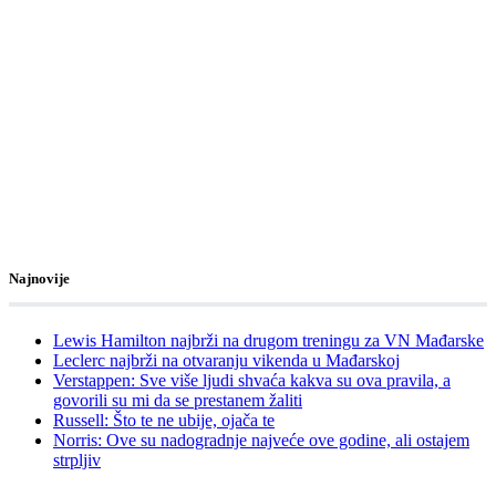
Najnovije
Lewis Hamilton najbrži na drugom treningu za VN Mađarske
Leclerc najbrži na otvaranju vikenda u Mađarskoj
Verstappen: Sve više ljudi shvaća kakva su ova pravila, a
govorili su mi da se prestanem žaliti
Russell: Što te ne ubije, ojača te
Norris: Ove su nadogradnje najveće ove godine, ali ostajem
strpljiv