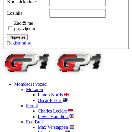
Korisničko ime:
Lozinka:
Zadrži me
prijavljenim
Prijavi se
Registriraj se
Momčadi i vozači
McLaren
Lando Norris
Oscar Piastri
Ferrari
Charles Leclerc
Lewis Hamilton
Red Bull
Max Verstappen