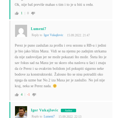
Ok, nije baš previše mahao s tim i to je u biti u redu.
1
0
Lumeni7
Reply to
Igor Vukajlovic
15.09.2022. 21:47
Perez je puno zaslužan za prošlu i ovu sezonu u RB-u i jedini
je bio jako blizu Maxu. Vidi se na njemu po zadnjim utrkama
da nije zadovoljan jer ne može pokazati što može. Šteta što je
sav fokus sad na Maxu jer su skoro oba naslova u šaci i znaju
da će Perez i sa ovakvim bolidom još pokupiti sigurno neke
bodove za konstruktorski. Žalosno što se nisu potrudili oko
njega da uzme bar No.2 iza Maxa jer je zaslužio. No još nije
kraj, neka se Perez nada.
4
-1
Igor Vukajlovic
Author
Reply to
Lumeni7
15.09.2022. 22:13