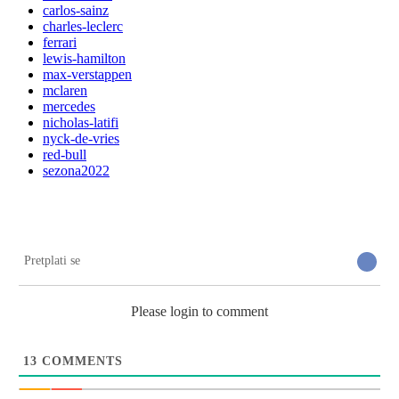
carlos-sainz
charles-leclerc
ferrari
lewis-hamilton
max-verstappen
mclaren
mercedes
nicholas-latifi
nyck-de-vries
red-bull
sezona2022
Pretplati se
Please login to comment
13
COMMENTS