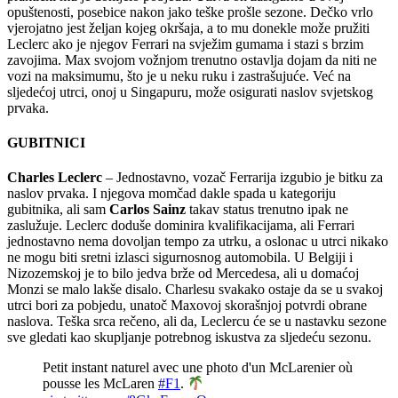
opuštenosti, posebice nakon jako teške prošle sezone. Dečko vrlo
vjerojatno jest željan kojeg okršaja, a to mu donekle može pružiti
Leclerc ako je njegov Ferrari na svježim gumama i stazi s brzim
zavojima. Max svojom vožnjom trenutno ostavlja dojam da niti ne
vozi na maksimumu, što je u neku ruku i zastrašujuće. Već na
sljedećoj utrci, onoj u Singapuru, može osigurati naslov svjetskog
prvaka.
GUBITNICI
Charles Leclerc
– Jednostavno, vozač Ferrarija izgubio je bitku za
naslov prvaka. I njegova momčad dakle spada u kategoriju
gubitnika, ali sam
Carlos Sainz
takav status trenutno ipak ne
zaslužuje. Leclerc doduše dominira kvalifikacijama, ali Ferrari
jednostavno nema dovoljan tempo za utrku, a oslonac u utrci nikako
ne mogu biti sretni izlasci sigurnosnog automobila. U Belgiji i
Nizozemskoj je to bilo jedva brže od Mercedesa, ali u domaćoj
Monzi se malo lakše disalo. Charlesu svakako ostaje da se u svakoj
utrci bori za pobjedu, unatoč Maxovoj skorašnjoj potvrdi obrane
naslova. Teška srca rečeno, ali da, Leclercu će se u nastavku sezone
sve gledati kao skupljanje potrebnog iskustva za sljedeću sezonu.
Petit instant naturel avec une photo d'un McLarenier où
pousse les McLaren
#F1
.