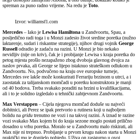
spreman za puno radno vrijeme. Na redu je
Toto
.
Izvor: williamsf1.com
Mercedes
– Iako je
Lewisa Hamiltona
u Zandvoortu, Spau, a
posljedično radi toga i u Monzi zadesio život sredine poretka (nužno
laktarenje, sudari i riskantne strategije), njihov drugi vojnik
George
Russell
odradio je zadaću na razini. U Monzi je bio nekako
nevidljiv (nije on kriv), čak je i probijanje Lewisa s kraja poretka do
petog mjesta prošlo nezapaženo zbog dvoboja glavnog dvojca za
naslov prvaka, ali George se lijepo istaknuo strateškom odlukom u
Zandvoortu. No, podvučeno na kraju ove europske turneje,
Mercedes sve lakše može konkurirati Ferrariju brzinom u utrci, a i
zaostatak za talijanskom momčadi u poretku konstruktora je manji
od 40 bodova. Treba svakako poraditi na brzini u kvalifikacijama,
ali i to je solidno izgledalo u tehnički zahtjevnom Zandvoortu.
Max Verstappen
– Cijela njegova momčad doduše su najveći
dobitnici, ali Perez se ipak pretvorio u rutinera koji u najboljem
bolidu na
gridu
trenutno ne vozi i na takvoj razini. A iznad te razine
vozi svakako Max kojem bi do kraja sezone moglo postati prilično
dosadno u vrhu poretka. Moralo se u Zandvoortu malo riskirati, ali
Max nije ni trepnuo. Probijanje u prvom krugu nakon starta u Monzi
praktički mu je donijelo pobjedu. Uživa on zasigurno u ovoj