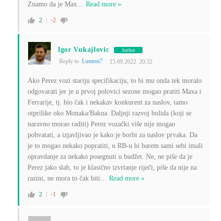
Znamo da je Max
…
Read more »
2
-2
Igor Vukajlovic
Author
Reply to
Lumeni7
15.09.2022. 20:32
Ako Perez vozi stariju specifikaciju, to bi mu onda tek moralo
odgovarati jer je u prvoj polovici sezone mogao pratiti Maxa i
Ferrarije, tj. bio čak i nekakav konkurent za naslov, tamo
otprilike oko Monaka/Bakua. Daljnji razvoj bolida (koji se
naravno morao raditi) Perez vozački više nije mogao
pohvatati, a izjavljivao je kako je borbi za naslov prvaka. Da
je to mogao nekako popratiti, u RB-u bi barem sami sebi imali
opravdanje za nekako posegnuti u budžet. Ne, ne piše da je
Perez jako slab, to je klasično izvrtanje riječi, piše da nije na
razini, ne mora to čak biti
…
Read more »
2
-1