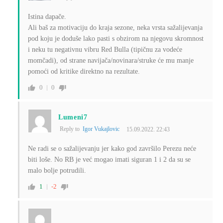
Istina dapače.
Ali baš za motivaciju do kraja sezone, neka vrsta sažalijevanja
pod koju je doduše lako pasti s obzirom na njegovu skromnost
i neku tu negativnu vibru Red Bulla (tipičnu za vodeće
momčadi), od strane navijača/novinara/struke će mu manje
pomoći od kritike direktno na rezultate.
0
0
Lumeni7
Reply to
Igor Vukajlovic
15.09.2022. 22:43
Ne radi se o sažalijevanju jer kako god završilo Perezu neće
biti loše. No RB je već mogao imati siguran 1 i 2 da su se
malo bolje potrudili.
1
-2