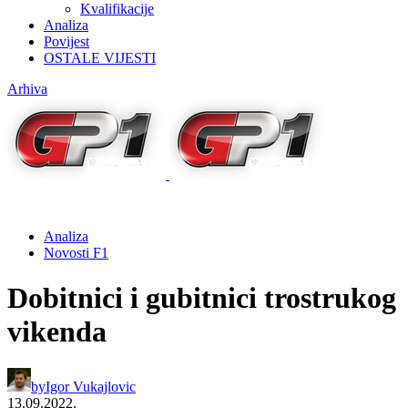
Kvalifikacije
Analiza
Povijest
OSTALE VIJESTI
Arhiva
Analiza
Novosti F1
Dobitnici i gubitnici trostrukog
vikenda
by
Igor Vukajlovic
13.09.2022.