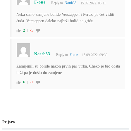
F-one
Reply to
North33
15.09.2022. 06:11
Neka samo zamjene bolide Verstappen i Perez, pa ćeš viditi
čuda. Verstappen daleko najbrži bolid na gridu.
2
-5
North33
Reply to
F-one
15.09.2022. 09:30
Zamijenili su bolide nakon prvih par utrka, Cheko je bio dosta
brži pa je došlo do zamjene.
6
-1
Prijava