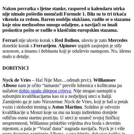
Nakon povratka s ljetne stanke, raspored u kalendaru utrka
nije nimalo poštedio momčadi Formule 1. Bila su to tri trkaća
vikenda za redom. Barem osoblju olakšano, radilo se o stazama
koje nisu međusobno mnogo udaljene, a navijači su imali
poslasticu pošto se radilo o klasičnim europskim stazama.
Ferrari
nije ulovio korak s
Red Bullom
, ulovio je zato
Mercedes
donekle korak s
Ferrarijem
.
Alpineov
uspjeh zasjenjen je
silly
sezonom
, a imamo i debitanta koji je oduševio nastupom. No, idemo
malo u detalje.
DOBITNICI
Nyck de Vries
– Ha! Nije Max…odmah prvi:).
Williamsov
Albono
nam je očito “tamanio” previše lubenica s košticama pa
nažalost
dobio upalu slijepog crijeva
. Nije mogao nastupiti u
subotnjim kvalifikacijama kao ni u nedjeljnoj utrci u Italiji.
Zamijenio ga je zato Nizozemac Nyck de Vries, koji je baš u petak
vozio i slobodni trening u
Aston Martinu
. Solidno je odvozio
kvalifikacije u Monzi koje su mu na kraju indirektno donijele
odličnu osmu startnu poziciju. U utrci je unatoč svojoj fizičkoj
nespremnosti, Williamsu priskrbio vrijedna dva boda s devetim
mjestom, a pala je “Vozač dana” nagrada navijača. Nyck je i više
nego dostojno zamijenio Albona, a ono bitnije, dokazao koliko je