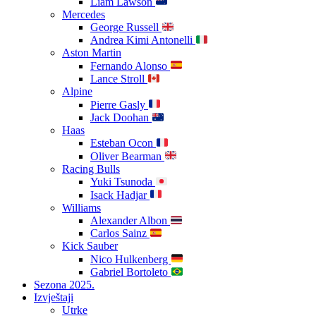
Liam Lawson
Mercedes
George Russell
Andrea Kimi Antonelli
Aston Martin
Fernando Alonso
Lance Stroll
Alpine
Pierre Gasly
Jack Doohan
Haas
Esteban Ocon
Oliver Bearman
Racing Bulls
Yuki Tsunoda
Isack Hadjar
Williams
Alexander Albon
Carlos Sainz
Kick Sauber
Nico Hulkenberg
Gabriel Bortoleto
Sezona 2025.
Izvještaji
Utrke