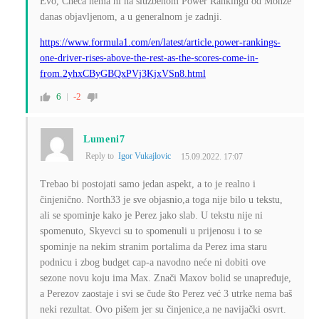
Evo, Checa nema ni na službenom Power Rankingu od Monze
danas objavljenom, a u generalnom je zadnji.
https://www.formula1.com/en/latest/article.power-rankings-
one-driver-rises-above-the-rest-as-the-scores-come-in-
from.2yhxCByGBQxPVj3KjxVSn8.html
6
-2
Lumeni7
Reply to
Igor Vukajlovic
15.09.2022. 17:07
Trebao bi postojati samo jedan aspekt, a to je realno i
činjenično. North33 je sve objasnio,a toga nije bilo u tekstu,
ali se spominje kako je Perez jako slab. U tekstu nije ni
spomenuto, Skyevci su to spomenuli u prijenosu i to se
spominje na nekim stranim portalima da Perez ima staru
podnicu i zbog budget cap-a navodno neće ni dobiti ove
sezone novu koju ima Max. Znači Maxov bolid se unapređuje,
a Perezov zaostaje i svi se čude što Perez već 3 utrke nema baš
neki rezultat. Ovo pišem jer su činjenice,a ne navijački osvrt.