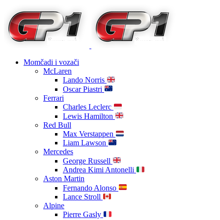
Momčadi i vozači
McLaren
Lando Norris
Oscar Piastri
Ferrari
Charles Leclerc
Lewis Hamilton
Red Bull
Max Verstappen
Liam Lawson
Mercedes
George Russell
Andrea Kimi Antonelli
Aston Martin
Fernando Alonso
Lance Stroll
Alpine
Pierre Gasly