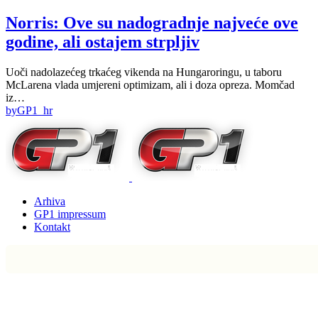
Norris: Ove su nadogradnje najveće ove
godine, ali ostajem strpljiv
Uoči nadolazećeg trkaćeg vikenda na Hungaroringu, u taboru
McLarena vlada umjereni optimizam, ali i doza opreza. Momčad
iz…
by
GP1_hr
Arhiva
GP1 impressum
Kontakt