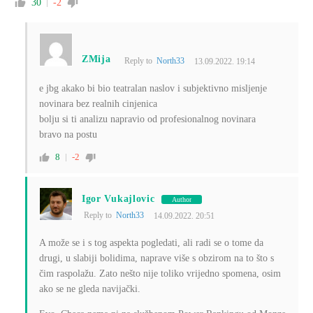
30
-2
ZMija
Reply to
North33
13.09.2022. 19:14
e jbg akako bi bio teatralan naslov i subjektivno misljenje
novinara bez realnih cinjenica
bolju si ti analizu napravio od profesionalnog novinara
bravo na postu
8
-2
Igor Vukajlovic
Author
Reply to
North33
14.09.2022. 20:51
A može se i s tog aspekta pogledati, ali radi se o tome da
drugi, u slabiji bolidima, naprave više s obzirom na to što s
čim raspolažu. Zato nešto nije toliko vrijedno spomena, osim
ako se ne gleda navijački.