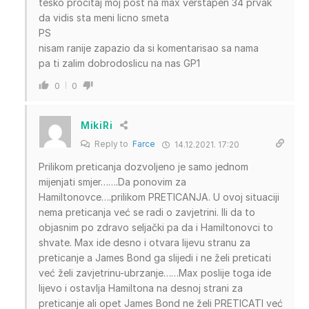
tesko procitaj moj post na max verstapen 34 prvak
da vidis sta meni licno smeta
PS
nisam ranije zapazio da si komentarisao sa nama
pa ti zalim dobrodoslicu na nas GP1
0
0
MikiRi
Reply to
Farce
14.12.2021. 17:20
Prilikom preticanja dozvoljeno je samo jednom
mijenjati smjer…….Da ponovim za
Hamiltonovce….prilikom PRETICANJA. U ovoj situaciji
nema preticanja već se radi o zavjetrini. Ili da to
objasnim po zdravo seljački pa da i Hamiltonovci to
shvate. Max ide desno i otvara lijevu stranu za
preticanje a James Bond ga slijedi i ne želi preticati
već želi zavjetrinu-ubrzanje……Max poslije toga ide
lijevo i ostavlja Hamiltona na desnoj strani za
preticanje ali opet James Bond ne želi PRETICATI već