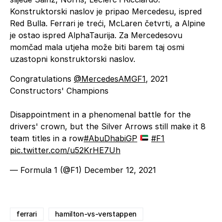
Konstruktorski naslov je pripao Mercedesu, ispred
Red Bulla. Ferrari je treći, McLaren četvrti, a Alpine
je ostao ispred AlphaTaurija. Za Mercedesovu
momčad mala utjeha može biti barem taj osmi
uzastopni konstruktorski naslov.
Congratulations
@MercedesAMGF1
, 2021
Constructors' Champions
Disappointment in a phenomenal battle for the
drivers' crown, but the Silver Arrows still make it 8
team titles in a row
#AbuDhabiGP
#F1
pic.twitter.com/u52KrHE7Uh
— Formula 1 (@F1)
December 12, 2021
ferrari
hamilton-vs-verstappen