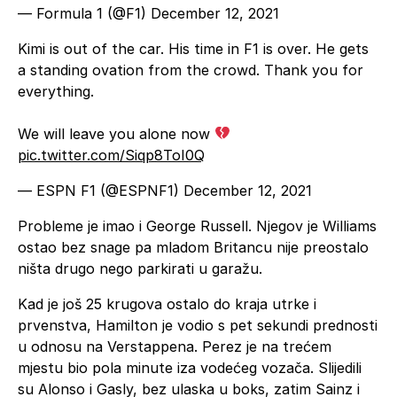
— Formula 1 (@F1)
December 12, 2021
Kimi is out of the car. His time in F1 is over. He gets
a standing ovation from the crowd. Thank you for
everything.
We will leave you alone now
pic.twitter.com/Siqp8ToI0Q
— ESPN F1 (@ESPNF1)
December 12, 2021
Probleme je imao i George Russell. Njegov je Williams
ostao bez snage pa mladom Britancu nije preostalo
ništa drugo nego parkirati u garažu.
Kad je još 25 krugova ostalo do kraja utrke i
prvenstva, Hamilton je vodio s pet sekundi prednosti
u odnosu na Verstappena. Perez je na trećem
mjestu bio pola minute iza vodećeg vozača. Slijedili
su Alonso i Gasly, bez ulaska u boks, zatim Sainz i