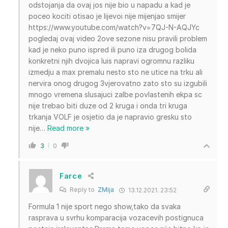
odstojanja da ovaj jos nije bio u napadu a kad je
poceo kociti otisao je lijevoi nije mijenjao smijer
https://www.youtube.com/watch?v=7QJ-N-AQJYc
pogledaj ovaj video 2ove sezone nisu pravili problem
kad je neko puno ispred ili puno iza drugog bolida
konkretni njih dvojica luis napravi ogromnu razliku
izmedju a max premalu nesto sto ne utice na trku ali
nervira onog drugog 3vjerovatno zato sto su izgubili
mnogo vremena slusajuci zalbe povlastenih ekpa sc
nije trebao biti duze od 2 kruga i onda tri kruga
trkanja VOLF je osjetio da je napravio gresku sto
nije
…
Read more »
3
0
Farce
Reply to
ZMija
13.12.2021. 23:52
Formula 1 nije sport nego show,tako da svaka
rasprava u svrhu komparacija vozacevih postignuca