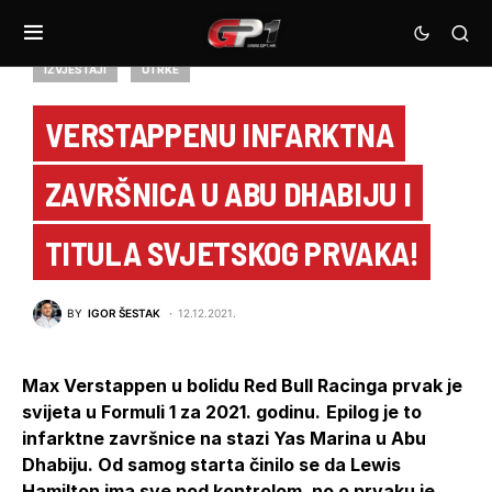
IZVJEŠTAJI
UTRKE
VERSTAPPENU INFARKTNA
ZAVRŠNICA U ABU DHABIJU I
TITULA SVJETSKOG PRVAKA!
BY
IGOR ŠESTAK
12.12.2021.
Max Verstappen u bolidu Red Bull Racinga prvak je
svijeta u Formuli 1 za 2021. godinu.
Epilog je to
infarktne završnice na stazi Yas Marina u Abu
Dhabiju. Od samog starta činilo se da Lewis
Hamilton ima sve pod kontrolom, no o prvaku je