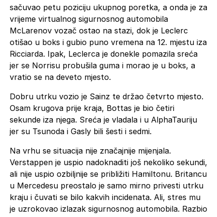
sačuvao petu poziciju ukupnog poretka, a onda je za
vrijeme virtualnog sigurnosnog automobila
McLarenov vozač ostao na stazi, dok je Leclerc
otišao u boks i gubio puno vremena na 12. mjestu iza
Ricciarda. Ipak, Leclerca je donekle pomazila sreća
jer se Norrisu probušila guma i morao je u boks, a
vratio se na deveto mjesto.
Dobru utrku vozio je Sainz te držao četvrto mjesto.
Osam krugova prije kraja, Bottas je bio četiri
sekunde iza njega. Sreća je vladala i u AlphaTauriju
jer su Tsunoda i Gasly bili šesti i sedmi.
Na vrhu se situacija nije značajnije mijenjala.
Verstappen je uspio nadoknaditi još nekoliko sekundi,
ali nije uspio ozbiljnije se približiti Hamiltonu. Britancu
u Mercedesu preostalo je samo mirno privesti utrku
kraju i čuvati se bilo kakvih incidenata. Ali, stres mu
je uzrokovao izlazak sigurnosnog automobila. Razbio