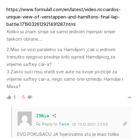
https://www.formula1.com/en/latest/video.ricciardos-
unique-view-of-verstappen-and-hamiltons-final-lap-
battle.1719032612921491287.html
Koliko ja znam smije se samo jednom mjenjati smjer
tijekom obrane…
2.Max se vozi paralelno sa Hamdijom ,cak u jednom
trenutko njegovo prednje krilo ispred Hamdijinog,za
vrijeme saftey car-a?
3.Zasto suci nisu vratili sve aute na svoje pozicije za
vrijeme saftey car-a, nego samo one izmedju Hamdije i
Maxa?
1
-5
ZMija
Reply to
Farce
13.12.2021. 23:03
EVO POKUSACU JA 1vjerovatno sto je imao toliko