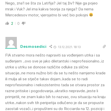
Nego, zna’l se šta za Latifija? Jel taj živ? Nije ga pojeo
mrak i Vuk? Jel ima kakva teorija za njega? Da nema
Mercedesov motor, vjerojatno bi već bio pokojni
2
0
Desmosedici
13.12.2021. 18:13
FIA stvarno mora nešto napraviti sa vođenjem utrka i sa
suđenjem ..ovo sve je jako diletantski i neprofesionalno..iz
utrke u utrku se donose različite odluke za slične
situacije..ne mora nužno biti da se tu nešto namjerno krade
ili mulja ali se stječe takav dojam..kada se to radi
neprofesionalno i nekozistentno tada se otvara prostor za
razne pritiske i pogodovanja..ukratko nepravde..jeste li
primjetili, ne znam kako bih to nazvao, ovu situaciju na kraju
utrke..nakon svih tih peripetija odlučeno je da se propuste
zaostali vozači..i propušteni su do Ricciarda na 12. poziciji i