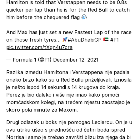
Hamilton is told that Verstappen needs to be 0.8s
quicker per lap than he is for the Red Bull to catch
him before the chequered flag
And Max has just set a new Fastest Lap of the race
on those fresh tyres…
#AbuDhabiGP
#F1
pic.twitter.com/tXgn4u7cra
— Formula 1 (@F1)
December 12, 2021
Razlika između Hamiltona i Verstappena nije padala
onako brzo kako su u Red Bullu priželjkivali. Iznosila
je nešto ispod 14 sekundi s 14 krugova do kraja.
Perez je bio daleko i više nije imao kako pomoći
momčadskom kolegi, na trećem mjestu zaostajao je
skoro pola minute za Maxom.
Drugi odlazak u boks nije pomogao Leclercu. On je u
ovu utrku ušao s prednošću od četiri boda ispred
Norrisa i samo je trebao završiti blizu iza njega da bi