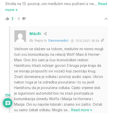
Strolla na 13. poziciji..oni međutim nisu pušteni iz ne
…
Read
more »
3
0
MikiRi
Reply to
Desmosedici
13.12.2021. 19:34
Večinom se slažem sa tobom, međutim mi nismo mogli
čuti svu komunikaciju na relaciji Wolf-Masi ili Horner-
Masi. Ono što sam ja čuo kronološkim redom:
Hamiltonu trkači inžinjer govori 3 kruga prije kraja da
se moraju propustiti svi vozači koji zaostaju krug.
Znači donesena je odluka i postoji audio zapis. Ubrzo
nakon toga je ta odredba povučena i to su javili
Hamiltonu da je povučena odluka. Cijelo vrijeme dok
je sigurnosni automobil bio na stazi postojala je
550
komunikacija između Wolfa i Masija te Hornera i
Masija. Oni su najviše lobirali i znamo svi zašto. Ostali
su samo čekali odluku. Moglo se
…
Read more »