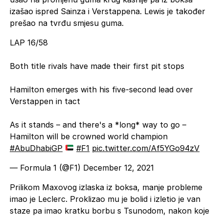
izašao ispred Sainza i Verstappena. Lewis je također
prešao na tvrđu smjesu guma.
LAP 16/58
Both title rivals have made their first pit stops
Hamilton emerges with his five-second lead over
Verstappen in tact
As it stands – and there's a *long* way to go –
Hamilton will be crowned world champion
#AbuDhabiGP
#F1
pic.twitter.com/Af5YGo94zV
— Formula 1 (@F1)
December 12, 2021
Prilikom Maxovog izlaska iz boksa, manje probleme
imao je Leclerc. Proklizao mu je bolid i izletio je van
staze pa imao kratku borbu s Tsunodom, nakon koje