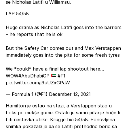
se Nicholas Latifi u Williamsu.
LAP 54/58
Huge drama as Nicholas Latifi goes into the barriers
– he reports that he is ok
But the Safety Car comes out and Max Verstappen
immediately goes into the pits for some fresh tyres
We *could* have a final lap shootout here…
WOW
#AbuDhabiGP
#F1
pic.twitter.com/j9uUZxGPaW
— Formula 1 (@F1)
December 12, 2021
Hamilton je ostao na stazi, a Verstappen stao u
boks po mekše gume. Ostalo je samo pitanje hoće li
biti nastavka utrke. Krug je bio 54/58. Ponovljena
snimka pokazala je da se Latifi prethodno borio sa