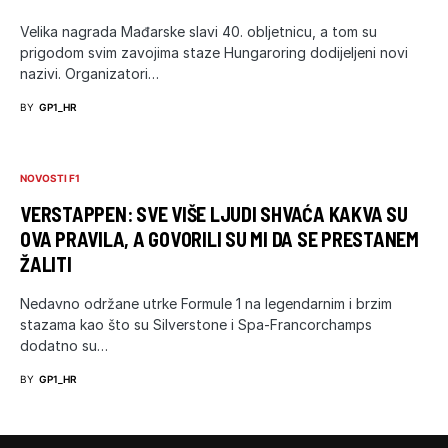
Velika nagrada Mađarske slavi 40. obljetnicu, a tom su
prigodom svim zavojima staze Hungaroring dodijeljeni novi
nazivi. Organizatori…
BY
GP1_HR
NOVOSTI F1
VERSTAPPEN: SVE VIŠE LJUDI SHVAĆA KAKVA SU
OVA PRAVILA, A GOVORILI SU MI DA SE PRESTANEM
ŽALITI
Nedavno održane utrke Formule 1 na legendarnim i brzim
stazama kao što su Silverstone i Spa-Francorchamps
dodatno su…
BY
GP1_HR