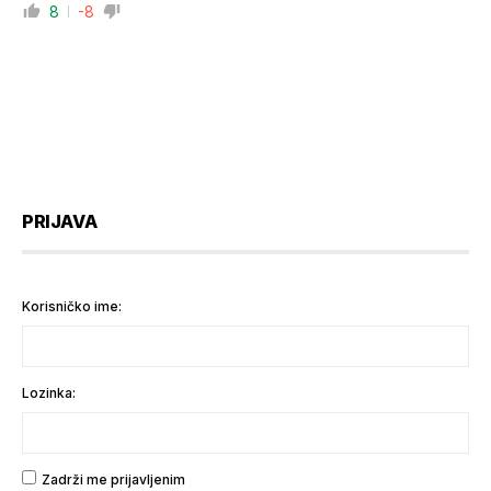
8
-8
PRIJAVA
Korisničko ime:
Lozinka:
Zadrži me prijavljenim