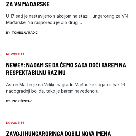
ZA VN MAĐARSKE
U 17 sati je nastavljeno s akcijom na stazi Hungaroring za VN
Mađarske. Na rasporedu je bio drugi…
BY
TOMISLAV RADIĆ
NOVOSTI F1
NEWEY: NADAM SE DA ĆEMO SADA DOĆI BAREM NA
RESPEKTABILNU RAZINU
Aston Martin je na Veliku nagradu Mađarske stigao s čak 16
nadogradnji bolida, tako je barem navedeno u…
BY
IGOR ŠESTAK
NOVOSTI F1
ZAVOJI HUNGARORINGA DOBILI NOVA IMENA