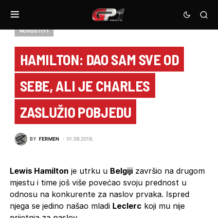
NOVOSTI F1
HAMILTON: DAO SAM SVE OD
SEBE, ALI JE CHARLES
ZASLUŽIO POBJEDU
BY
FERMEN
01.09.2019.
Lewis Hamilton
je utrku u
Belgiji
završio na drugom
mjestu i time još više povećao svoju prednost u
odnosu na konkurente za naslov prvaka. Ispred
njega se jedino našao mladi
Leclerc
koji mu nije
prijetnja za naslov.