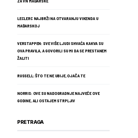
ZA VN MAĐARSKE
LECLERC NAJBRŽI NA OTVARANJU VIKENDA U
MAĐARSKOJ
VERSTAPPEN: SVE VIŠE LJUDI SHVAĆA KAKVA SU
OVA PRAVILA, A GOVORILI SU MI DA SE PRESTANEM
ŽALITI
RUSSELL: ŠTO TE NE UBIJE, OJAČA TE
NORRIS: OVE SU NADOGRADNJE NAJVEĆE OVE
GODINE, ALI OSTAJEM STRPLJIV
PRETRAGA