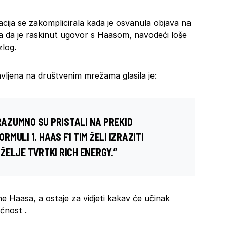
acija se zakomplicirala kada je osvanula objava na
a da je raskinut ugovor s Haasom, navodeći loše
log.
javljena na društvenim mrežama glasila je:
ORAZUMNO SU PRISTALI NA PREKID
MULI 1. HAAS F1 TIM ŽELI IZRAZITI
ŽELJE TVRTKI RICH ENERGY.”
ane Haasa, a ostaje za vidjeti kakav će učinak
ćnost .