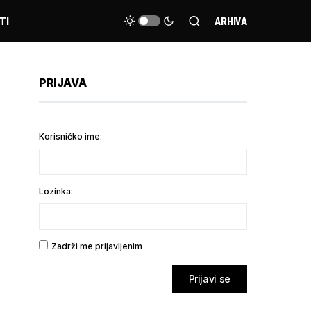
TI
ARHIVA
PRIJAVA
Korisničko ime:
Lozinka:
Zadrži me prijavljenim
Prijavi se