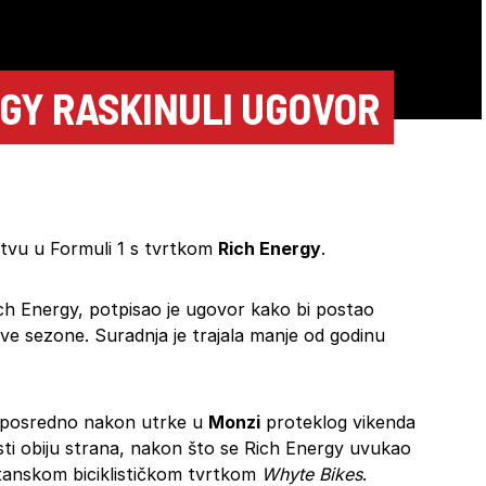
ERGY RASKINULI UGOVOR
vu u Formuli 1 s ​​tvrtkom
Rich Energy
.
ich Energy, potpisao je ugovor kako bi postao
e sezone. Suradnja je trajala manje od godinu
neposredno nakon utrke u
Monzi
proteklog vikenda
osti obiju strana, nakon što se Rich Energy uvukao
itanskom biciklističkom tvrtkom
Whyte Bikes
.