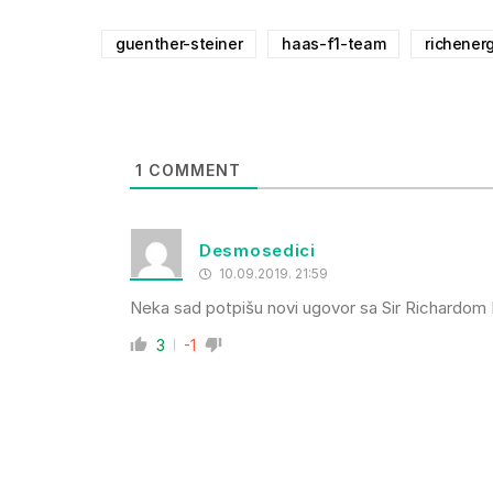
guenther-steiner
haas-f1-team
richener
1
COMMENT
Desmosedici
10.09.2019. 21:59
Neka sad potpišu novi ugovor sa Sir Richardom B
3
-1