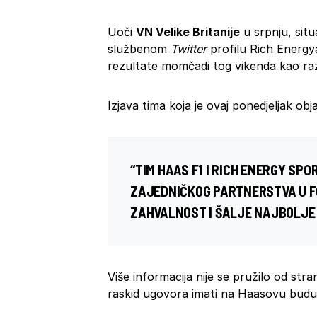
Uoči
VN Velike Britanije
u srpnju, situ
službenom
Twitter
profilu Rich Energy
rezultate momčadi tog vikenda kao raz
Izjava tima koja je ovaj ponedjeljak ob
“TIM HAAS F1 I RICH ENERGY SP
ZAJEDNIČKOG PARTNERSTVA U FOR
ZAHVALNOST I ŠALJE NAJBOLJE 
Više informacija nije se pružilo od str
raskid ugovora imati na Haasovu budu