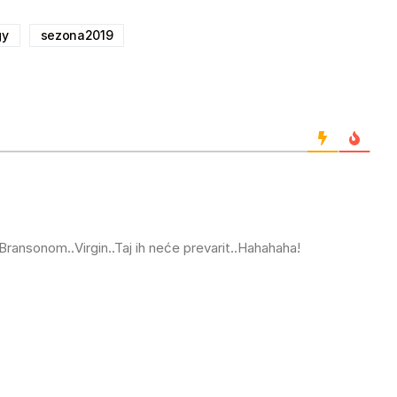
gy
sezona2019
ransonom..Virgin..Taj ih neće prevarit..Hahahaha!