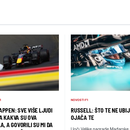
1
NOVOSTI F1
PPEN: SVE VIŠE LJUDI
RUSSELL: ŠTO TE NE UBIJ
A KAKVA SU OVA
OJAČA TE
A, A GOVORILI SU MI DA
Uoči Velike nagrade Mađarske 