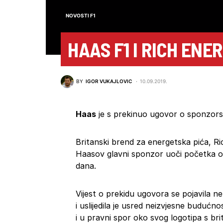
NOVOSTI F1
HAAS F1 I RICH EN
BY
IGOR VUKAJLOVIC
10.09.2019.
Haas
je s prekinuo ugovor o sponzorst
Britanski brend za energetska pića, R
Haasov glavni sponzor uoči početka ov
dana.
Vijest o prekidu ugovora se pojavila 
i uslijedila je usred neizvjesne budućn
i u pravni spor oko svog logotipa s br