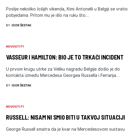
Poslije nekoliko lošijih vikenda, Kimi Antonelli u Belgiji se vratio
pobjedama. Pritom mu je išlo na ruku što…
BY
IGOR ŠESTAK
NOVOSTI F1
VASSEUR I HAMILTON: BIO JE TO TRKAĆI INCIDENT
U prvom krugu utrke za Veliku nagradu Belgije došlo je do
kontakta između Mercedesa Georgea Russella i Ferrarija…
BY
IGOR ŠESTAK
NOVOSTI F1
RUSSELL: NISAM NI SMIO BITI U TAKVOJ SITUACIJI
George Russell smatra da je kvar na Mercedesovom sustavu