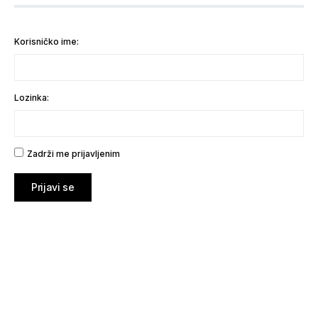
Korisničko ime:
Lozinka:
Zadrži me prijavljenim
Prijavi se