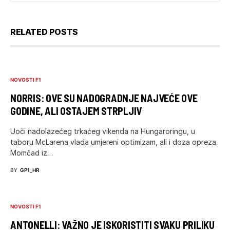
RELATED POSTS
NOVOSTI F1
NORRIS: OVE SU NADOGRADNJE NAJVEĆE OVE
GODINE, ALI OSTAJEM STRPLJIV
Uoči nadolazećeg trkaćeg vikenda na Hungaroringu, u
taboru McLarena vlada umjereni optimizam, ali i doza opreza.
Momčad iz…
BY
GP1_HR
NOVOSTI F1
ANTONELLI: VAŽNO JE ISKORISTITI SVAKU PRILIKU