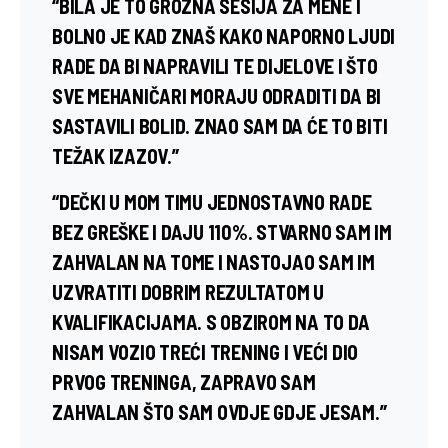
“BILA JE TO GROZNA SESIJA ZA MENE I
BOLNO JE KAD ZNAŠ KAKO NAPORNO LJUDI
RADE DA BI NAPRAVILI TE DIJELOVE I ŠTO
SVE MEHANIČARI MORAJU ODRADITI DA BI
SASTAVILI BOLID. ZNAO SAM DA ĆE TO BITI
TEŽAK IZAZOV.”
“DEČKI U MOM TIMU JEDNOSTAVNO RADE
BEZ GREŠKE I DAJU 110%. STVARNO SAM IM
ZAHVALAN NA TOME I NASTOJAO SAM IM
UZVRATITI DOBRIM REZULTATOM U
KVALIFIKACIJAMA. S OBZIROM NA TO DA
NISAM VOZIO TREĆI TRENING I VEĆI DIO
PRVOG TRENINGA, ZAPRAVO SAM
ZAHVALAN ŠTO SAM OVDJE GDJE JESAM.”