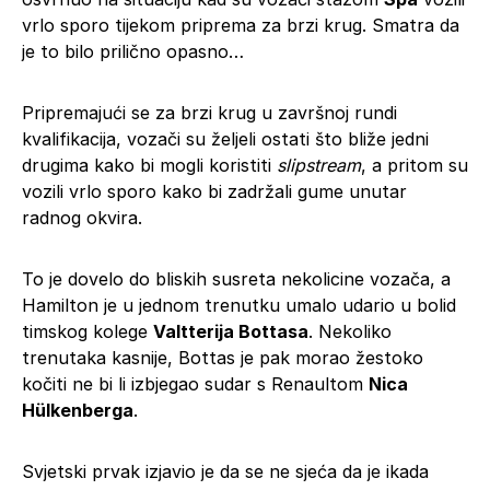
vrlo sporo tijekom priprema za brzi krug. Smatra da
je to bilo prilično opasno…
Pripremajući se za brzi krug u završnoj rundi
kvalifikacija, vozači su željeli ostati što bliže jedni
drugima kako bi mogli koristiti
slipstream
, a pritom su
vozili vrlo sporo kako bi zadržali gume unutar
radnog okvira.
To je dovelo do bliskih susreta nekolicine vozača, a
Hamilton je u jednom trenutku umalo udario u bolid
timskog kolege
Valtterija Bottasa
. Nekoliko
trenutaka kasnije, Bottas je pak morao žestoko
kočiti ne bi li izbjegao sudar s Renaultom
Nica
Hülkenberga
.
Svjetski prvak izjavio je da se ne sjeća da je ikada