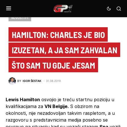
NOVOSTI F1
HAMILTON: CHARLES JE BIO
IZUZETAN, A JA SAM ZAHVALAN
ŠTO SAM TU GDJE JESAM
BY
IGOR ŠESTAK
31.08.2019.
Lewis Hamilton
osvojio je treću startnu poziciju u
kvalifikacijama za
VN Belgije.
S obzirom na
okolnosti, nije nezadovoljan takvim raspletom, a u
razgovoru s predstavnicima medija posebno se
osvrnuo na situaciju kad su vozači stazom
Spa
vozili