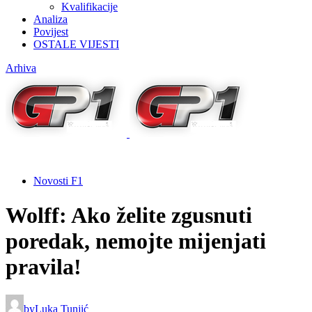
Kvalifikacije
Analiza
Povijest
OSTALE VIJESTI
Arhiva
Novosti F1
Wolff: Ako želite zgusnuti
poredak, nemojte mijenjati
pravila!
by
Luka Tunjić