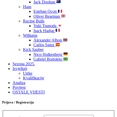
Jack Doohan
Haas
Esteban Ocon
Oliver Bearman
Racing Bulls
Yuki Tsunoda
Isack Hadjar
Williams
Alexander Albon
Carlos Sainz
Kick Sauber
Nico Hulkenberg
Gabriel Bortoleto
Sezona 2025.
Izvještaji
Utrke
Kvalifikacije
Analiza
Povijest
OSTALE VIJESTI
Prijava / Registracija