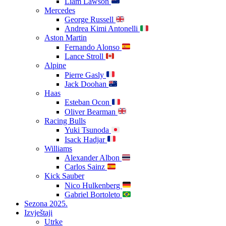
Liam Lawson
Mercedes
George Russell
Andrea Kimi Antonelli
Aston Martin
Fernando Alonso
Lance Stroll
Alpine
Pierre Gasly
Jack Doohan
Haas
Esteban Ocon
Oliver Bearman
Racing Bulls
Yuki Tsunoda
Isack Hadjar
Williams
Alexander Albon
Carlos Sainz
Kick Sauber
Nico Hulkenberg
Gabriel Bortoleto
Sezona 2025.
Izvještaji
Utrke