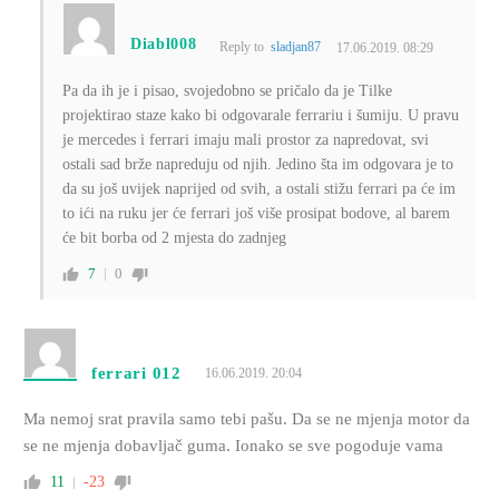
Diabl008
Reply to
sladjan87
17.06.2019. 08:29
Pa da ih je i pisao, svojedobno se pričalo da je Tilke
projektirao staze kako bi odgovarale ferrariu i šumiju. U pravu
je mercedes i ferrari imaju mali prostor za napredovat, svi
ostali sad brže napreduju od njih. Jedino šta im odgovara je to
da su još uvijek naprijed od svih, a ostali stižu ferrari pa će im
to ići na ruku jer će ferrari još više prosipat bodove, al barem
će bit borba od 2 mjesta do zadnjeg
7
0
ferrari 012
16.06.2019. 20:04
Ma nemoj srat pravila samo tebi pašu. Da se ne mjenja motor da
se ne mjenja dobavljač guma. Ionako se sve pogoduje vama
11
-23