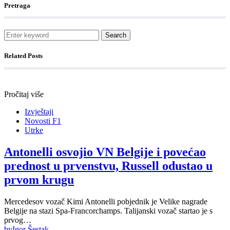
Pretraga
Search
Related Posts
Pročitaj više
Izvještaji
Novosti F1
Utrke
Antonelli osvojio VN Belgije i povećao
prednost u prvenstvu, Russell odustao u
prvom krugu
Mercedesov vozač Kimi Antonelli pobjednik je Velike nagrade
Belgije na stazi Spa-Francorchamps. Talijanski vozač startao je s
prvog…
by
Igor Šestak