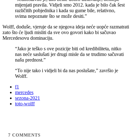
mijenjati pravila. Vidjeli smo 2012. kada je bilo čak šest
različitih pobjednika i kada su gume bile, relativno,
svima nepoznate što se može desiti.”
Wolff, doduše, vjeruje da se njegova ideja neće uopće razmatrati
zato što će ljudi misliti da sve ovo govori kako bi sačuvao
Mercedesovu dominaciju.
“Jako je teško s ove pozicije biti od kredibiliteta, nitko
nas neće saslušati jer drugi misle da se trudimo sačuvati
našu prednost.”
“To nije tako i vidjeli bi da nas poslušate,” završio je
Wolff.
f1
mercedes
sezona-2021
toto-wolff
7
COMMENTS