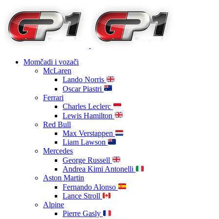
Momčadi i vozači
McLaren
Lando Norris
Oscar Piastri
Ferrari
Charles Leclerc
Lewis Hamilton
Red Bull
Max Verstappen
Liam Lawson
Mercedes
George Russell
Andrea Kimi Antonelli
Aston Martin
Fernando Alonso
Lance Stroll
Alpine
Pierre Gasly