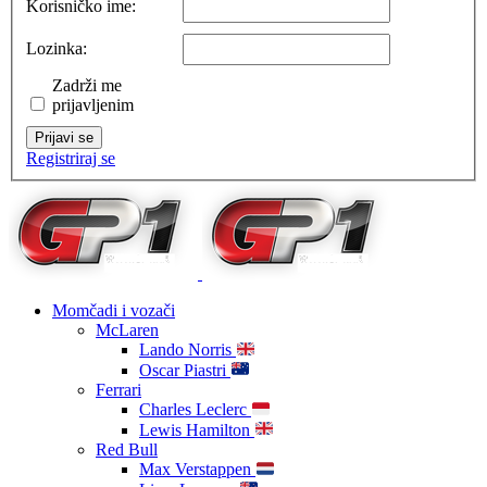
Korisničko ime:
Lozinka:
Zadrži me
prijavljenim
Prijavi se
Registriraj se
Momčadi i vozači
McLaren
Lando Norris
Oscar Piastri
Ferrari
Charles Leclerc
Lewis Hamilton
Red Bull
Max Verstappen