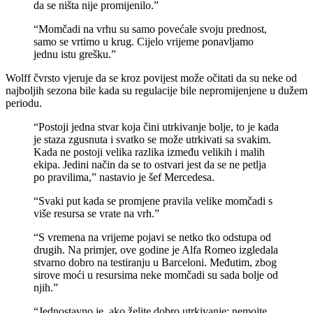
da se ništa nije promijenilo.”
“Momčadi na vrhu su samo povećale svoju prednost,
samo se vrtimo u krug. Cijelo vrijeme ponavljamo
jednu istu grešku.”
Wolff čvrsto vjeruje da se kroz povijest može očitati da su neke od
najboljih sezona bile kada su regulacije bile nepromijenjene u dužem
periodu.
“Postoji jedna stvar koja čini utrkivanje bolje, to je kada
je staza zgusnuta i svatko se može utrkivati sa svakim.
Kada ne postoji velika razlika između velikih i malih
ekipa. Jedini način da se to ostvari jest da se ne petlja
po pravilima,” nastavio je šef Mercedesa.
“Svaki put kada se promjene pravila velike momčadi s
više resursa se vrate na vrh.”
“S vremena na vrijeme pojavi se netko tko odstupa od
drugih. Na primjer, ove godine je Alfa Romeo izgledala
stvarno dobro na testiranju u Barceloni. Međutim, zbog
sirove moći u resursima neke momčadi su sada bolje od
njih.”
“Jednostavno je, ako želite dobro utrkivanje; nemojte