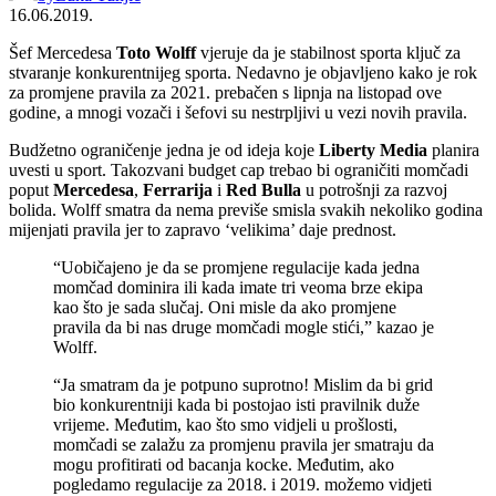
16.06.2019.
Šef Mercedesa
Toto Wolff
vjeruje da je stabilnost sporta ključ za
stvaranje konkurentnijeg sporta. Nedavno je objavljeno kako je rok
za promjene pravila za 2021. prebačen s lipnja na listopad ove
godine, a mnogi vozači i šefovi su nestrpljivi u vezi novih pravila.
Budžetno ograničenje jedna je od ideja koje
Liberty Media
planira
uvesti u sport. Takozvani budget cap trebao bi ograničiti momčadi
poput
Mercedesa
,
Ferrarija
i
Red Bulla
u potrošnji za razvoj
bolida. Wolff smatra da nema previše smisla svakih nekoliko godina
mijenjati pravila jer to zapravo ‘velikima’ daje prednost.
“Uobičajeno je da se promjene regulacije kada jedna
momčad dominira ili kada imate tri veoma brze ekipa
kao što je sada slučaj. Oni misle da ako promjene
pravila da bi nas druge momčadi mogle stići,” kazao je
Wolff.
“Ja smatram da je potpuno suprotno! Mislim da bi grid
bio konkurentniji kada bi postojao isti pravilnik duže
vrijeme. Međutim, kao što smo vidjeli u prošlosti,
momčadi se zalažu za promjenu pravila jer smatraju da
mogu profitirati od bacanja kocke. Međutim, ako
pogledamo regulacije za 2018. i 2019. možemo vidjeti