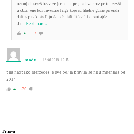
nemoj da sereš bezveze jer se im pregledava kroz prste uzevši
u obzir one kontraverzne felge koje su hladile gume pa onda
dali naputak pirelliju da nebi bili diskvalificirani ajde
da
…
Read more »
4
-13
mody
16.06.2019. 19:45
pila naopako mercedes je sve boljia pravila se nisu mijenjala od
2014
4
-20
Prijava