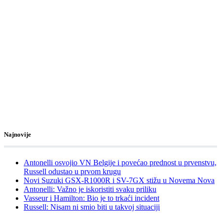
Najnovije
Antonelli osvojio VN Belgije i povećao prednost u prvenstvu,
Russell odustao u prvom krugu
Novi Suzuki GSX-R1000R i SV-7GX stižu u Novema Nova
Antonelli: Važno je iskoristiti svaku priliku
Vasseur i Hamilton: Bio je to trkaći incident
Russell: Nisam ni smio biti u takvoj situaciji