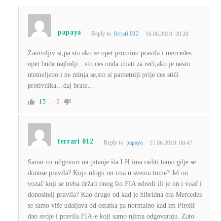
papaya
Reply to
ferrari 012
16.06.2019. 20:20
Zanimljiv si,pa sto ako se opet prominu pravila i mercedes
opet bude najbolji…sto ces onda imati za reći,ako je nesto
utemeljeno i ne minja se,sto si pametniji prije ces stići
protivnika…daj brate…
15
-5
ferrari 012
Reply to
papaya
17.06.2019. 09:47
Samo mi odgovori na pitanje šta LH ima raditi tamo gdje se
donose pravila? Koju ulogu on ima u svemu tome? Jel on
vozač koji se treba držati onog što FIA odredi ili je on i voač i
donositelj pravila? Kao drugo od kad je hibridna era Mercedes
se samo više udaljava od ostatka pa normalno kad im Pirelli
dao svoje i pravila FIA-e koji samo njima odgovaraju. Zato