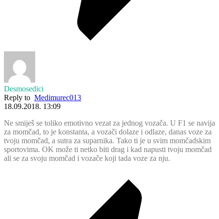
Desmosedici
Reply to
Medimurec013
18.09.2018. 13:09
Ne smiješ se toliko emotivno vezat za jednog vozača. U F1 se navija
za momčad, to je konstanta, a vozači dolaze i odlaze, danas voze za
tvoju momčad, a sutra za suparnika. Tako ti je u svim momčadskim
sportovima. OK može ti netko biti drag i kad napusti tvoju momčad
ali se za svoju momčad i vozače koji tada voze za nju.