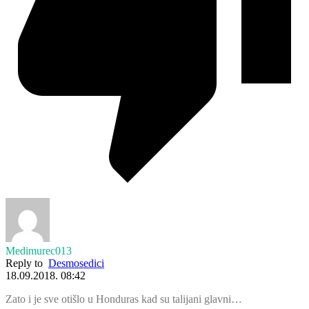
Medimurec013
Reply to
Desmosedici
18.09.2018. 08:42
Zato i je sve otišlo u Honduras kad su talijani glavni…