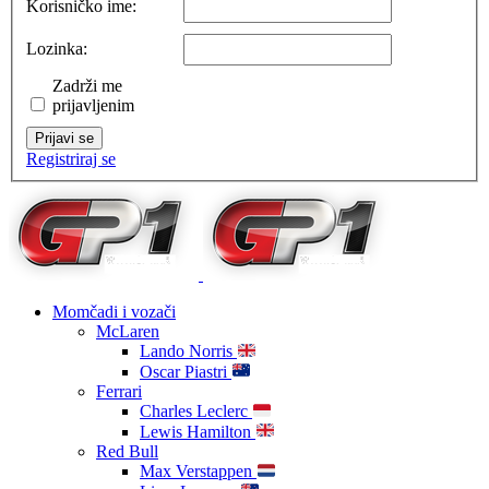
Korisničko ime:
Lozinka:
Zadrži me
prijavljenim
Prijavi se
Registriraj se
Momčadi i vozači
McLaren
Lando Norris
Oscar Piastri
Ferrari
Charles Leclerc
Lewis Hamilton
Red Bull
Max Verstappen