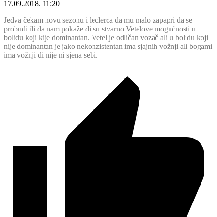
17.09.2018. 11:20
Jedva čekam novu sezonu i leclerca da mu malo zapapri da se
probudi ili da nam pokaže di su stvarno Vetelove mogućnosti u
bolidu koji kije dominantan. Vetel je odličan vozač ali u bolidu koji
nije dominantan je jako nekonzistentan ima sjajnih vožnji ali bogami
ima vožnji di nije ni sjena sebi.