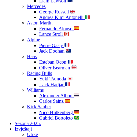
Liam Lawson
Mercedes
George Russell
Andrea Kimi Antonelli
Aston Martin
Fernando Alonso
Lance Stroll
Alpine
Pierre Gasly
Jack Doohan
Haas
Esteban Ocon
Oliver Bearman
Racing Bulls
Yuki Tsunoda
Isack Hadjar
Williams
Alexander Albon
Carlos Sainz
Kick Sauber
Nico Hulkenberg
Gabriel Bortoleto
Sezona 2025.
Izvještaji
Utrke