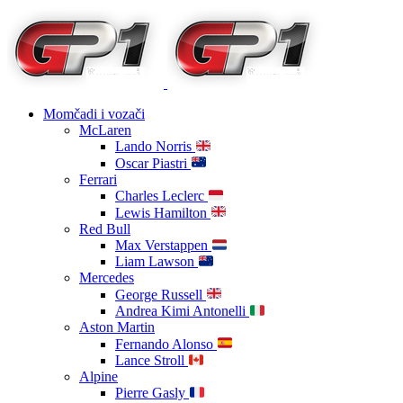
Momčadi i vozači
McLaren
Lando Norris
Oscar Piastri
Ferrari
Charles Leclerc
Lewis Hamilton
Red Bull
Max Verstappen
Liam Lawson
Mercedes
George Russell
Andrea Kimi Antonelli
Aston Martin
Fernando Alonso
Lance Stroll
Alpine
Pierre Gasly