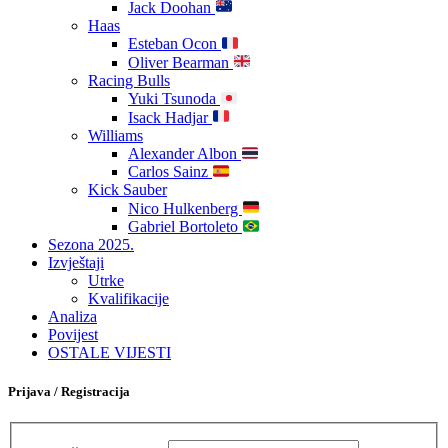
Jack Doohan
Haas
Esteban Ocon
Oliver Bearman
Racing Bulls
Yuki Tsunoda
Isack Hadjar
Williams
Alexander Albon
Carlos Sainz
Kick Sauber
Nico Hulkenberg
Gabriel Bortoleto
Sezona 2025.
Izvještaji
Utrke
Kvalifikacije
Analiza
Povijest
OSTALE VIJESTI
Prijava / Registracija