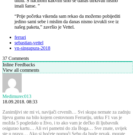
titulu. S načinom kakvim smo se danas utrkivali nismo
imali šanse. ”
“Prije početka vikenda sam rekao da možemo pobijediti
jedino sami sebe i mislim da danas nismo izvukli sve iz
našeg paketa,” završio je Vettel.
ferrari
sebastian-vettel
vn-singapura-2018
37
Comments
Inline Feedbacks
View all comments
Medimurec013
18.09.2018. 08:33
Zanimljivi ste mi vi, navijači crvenih… Svi skupa nemate za zadnju
lijevu gumu na bilo kojem cestovnom Ferrariju, utrku F1 vas je
možda 5 pogledalo u živo, i to ako vam je dečko ili ljubavnik
osigurao kartu… Ali svi pametni do zla Boga… Sve znate, uvijek
ste u pravu… Ako si hoćete pomoći Sebu da bude prvak, morate