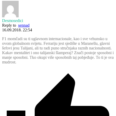
Desmosedici
Reply to
sennad
16.09.2018. 22:54
F1 momčadi su ti uglavnom internacionale, kao i sve vrhunsko u
ovom globalnom svijetu. Ferrariju jest sjedište u Maranellu, glavni
šefovi jesu Talijani, ali tu radi puno stručnjaka raznih nacionalnosti.
Kakav mentalitet i ono talijanski šlamperaj? Znači postoje sposobni i
manje sposobni. Tko okupi više sposobnih taj pobjeđuje. To ti je sva
mudrost.