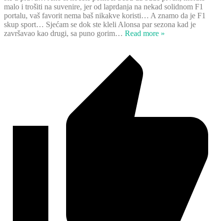
malo i trošiti na suvenire, jer od laprdanja na nekad solidnom F1
portalu, vaš favorit nema baš nikakve koristi… A znamo da je F1
skup sport… Sjećam se dok ste kleli Alonsa par sezona kad je
završavao kao drugi, sa puno gorim
…
Read more »