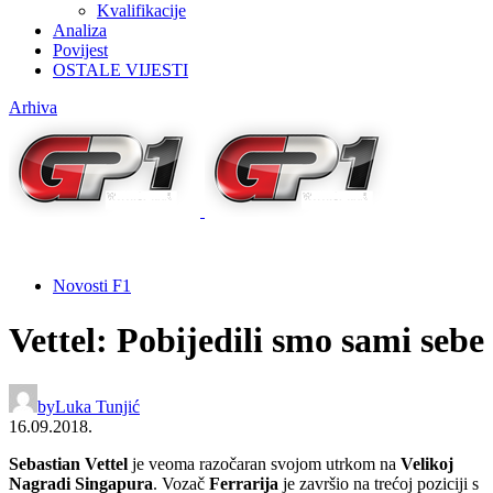
Kvalifikacije
Analiza
Povijest
OSTALE VIJESTI
Arhiva
Novosti F1
Vettel: Pobijedili smo sami sebe
by
Luka Tunjić
16.09.2018.
Sebastian Vettel
je veoma razočaran svojom utrkom na
Velikoj
Nagradi Singapura
. Vozač
Ferrarija
je završio na trećoj poziciji s