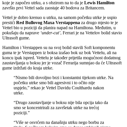
koje je započeo utrku, a s obzirom na to da je
Lewis Hamilton
završio prvi Vettel sada zaostaje 40 bodova za Britancem.
Vettel je dobro krenuo u utrku, na samom početku utrke je uspio
prestići
Red Bullovog
Maxa Verstappena
za drugo mjesto te je
Vettel bio u poziciji da planira napad na Hamiltona. Međutim, u
pokušaju da naprave
‘under-cut’
, Ferrari je na Vettelov bolid stavio
Ultrasoft gume.
Hamilton i Verstappen su na svoj bolid stavili Soft komponentu
guma te je Verstappen iz boksa izašao bok uz bok Vettelu, ali na
koncu ipak ispred. Vettelu je također prijetila mogućnost dodatnog
zaustavljanja u boksu jer je vozač Ferrarija sumnjao da će Ultrasoft
gume izdržati do kraja utrke.
“Nismo bili dovoljno brzi i konstantni tijekom utrke. Na
početku utrke smo bili agresivni i to očito nije
uspjelo,” rekao je Vettel Davidu Coulthardu nakon
utrke.
“Drugo zaustavljanje u boksu nije bila opcija tako da
smo se koncentrirali za završetak utrke na trećoj
poziciji.”
“Više se osvrćem na današnju utrku nego borbu za