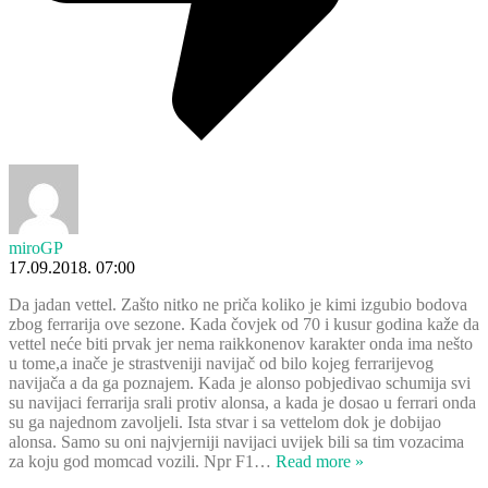
miroGP
17.09.2018. 07:00
Da jadan vettel. Zašto nitko ne priča koliko je kimi izgubio bodova
zbog ferrarija ove sezone. Kada čovjek od 70 i kusur godina kaže da
vettel neće biti prvak jer nema raikkonenov karakter onda ima nešto
u tome,a inače je strastveniji navijač od bilo kojeg ferrarijevog
navijača a da ga poznajem. Kada je alonso pobjedivao schumija svi
su navijaci ferrarija srali protiv alonsa, a kada je dosao u ferrari onda
su ga najednom zavoljeli. Ista stvar i sa vettelom dok je dobijao
alonsa. Samo su oni najvjerniji navijaci uvijek bili sa tim vozacima
za koju god momcad vozili. Npr F1
…
Read more »