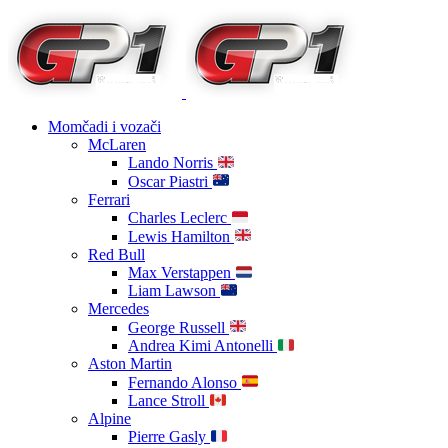
Momčadi i vozači
McLaren
Lando Norris
Oscar Piastri
Ferrari
Charles Leclerc
Lewis Hamilton
Red Bull
Max Verstappen
Liam Lawson
Mercedes
George Russell
Andrea Kimi Antonelli
Aston Martin
Fernando Alonso
Lance Stroll
Alpine
Pierre Gasly