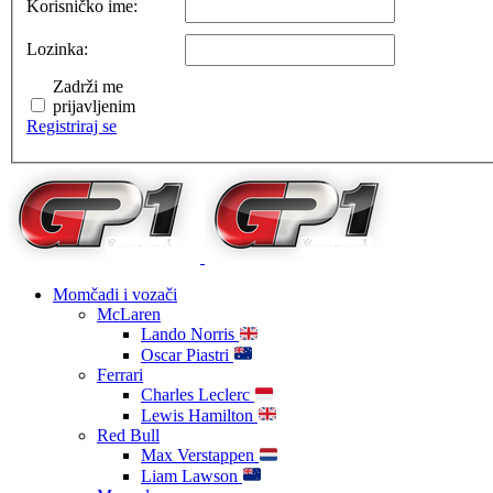
Korisničko ime:
Lozinka:
Zadrži me
prijavljenim
Registriraj se
Momčadi i vozači
McLaren
Lando Norris
Oscar Piastri
Ferrari
Charles Leclerc
Lewis Hamilton
Red Bull
Max Verstappen
Liam Lawson