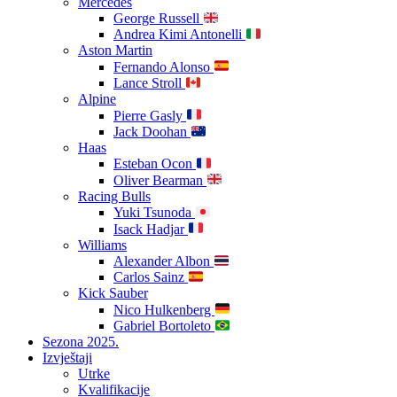
Mercedes
George Russell
Andrea Kimi Antonelli
Aston Martin
Fernando Alonso
Lance Stroll
Alpine
Pierre Gasly
Jack Doohan
Haas
Esteban Ocon
Oliver Bearman
Racing Bulls
Yuki Tsunoda
Isack Hadjar
Williams
Alexander Albon
Carlos Sainz
Kick Sauber
Nico Hulkenberg
Gabriel Bortoleto
Sezona 2025.
Izvještaji
Utrke
Kvalifikacije