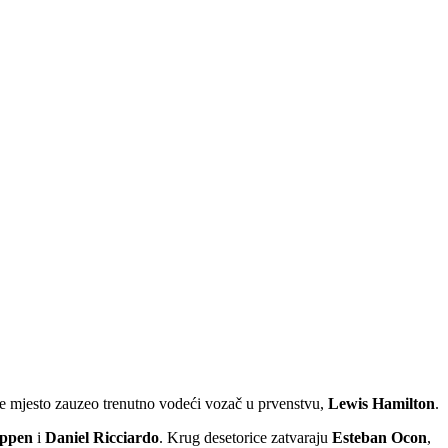
eće mjesto zauzeo trenutno vodeći vozač u prvenstvu,
Lewis Hamilton
.
appen
i
Daniel Ricciardo
. Krug desetorice zatvaraju
Esteban Ocon
,