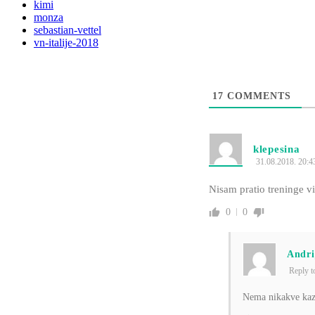
kimi
monza
sebastian-vettel
vn-italije-2018
17
COMMENTS
klepesina
31.08.2018. 20:4
Nisam pratio treninge v
0
0
Andri
Reply 
Nema nikakve kaz