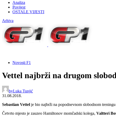
Analiza
Povijest
OSTALE VIJESTI
Arhiva
Novosti F1
Vettel najbrži na drugom slobo
by
Luka Tunjić
31.08.2018.
Sebastian Vettel
je bio najbrži na popodnevnom slobodnom trening
Četvrto mjesto je zauzeo Hamiltonov momčadski kolega,
Valtteri Bo