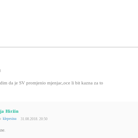
3
idim da je SV promjenio mjenjac,oce li bit kazna za to
ja Hiržin
to
klepesina
31.08.2018. 20:50
ne.