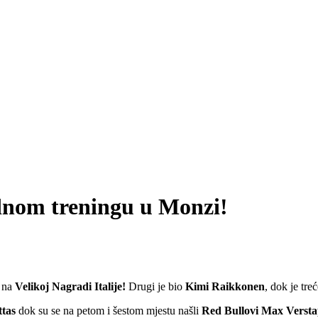
dnom treningu u Monzi!
u na
Velikoj Nagradi Italije!
Drugi je bio
Kimi Raikkonen
, dok je tr
ttas
dok su se na petom i šestom mjestu našli
Red Bullovi
Max Verst