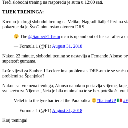
Treći slobodni trening na rasporedu je sutra u 12:00 sati.
TIJEK TRENINGA:
Krenuo je drugi slobodni trening na Velikoj Nagradi Italije! Prvi na st
pokazuje da je Šveđaninu ostao otvoren DRS.
The
@SauberF1Team
man is up and out of his car after a 
— Formula 1 (@F1)
August 31, 2018
Nakon 22 minute, slobodni trening se nastavlja a Fernando Alonso prvi 
supersoft gumama.
Loše vijesti za Sauber. I Leclerc ima problema s DRS-om te se vraća 
problemi za Španjolca?
Nakon sat vremena treninga, Alonso napokon postavlja vrijeme, koje j
svu sreću za Nijemca, šteta je bila minimalna te se bez poteškoća vrat
Vettel into the tyre barrier at the Parabolica
#ItalianGP
#
— Formula 1 (@F1)
August 31, 2018
Kraj treninga!