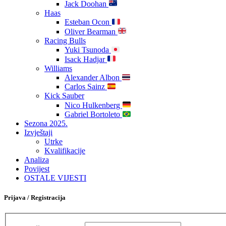
Jack Doohan
Haas
Esteban Ocon
Oliver Bearman
Racing Bulls
Yuki Tsunoda
Isack Hadjar
Williams
Alexander Albon
Carlos Sainz
Kick Sauber
Nico Hulkenberg
Gabriel Bortoleto
Sezona 2025.
Izvještaji
Utrke
Kvalifikacije
Analiza
Povijest
OSTALE VIJESTI
Prijava / Registracija