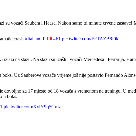
azi su vozači Saubera i Haasa. Nakon samo tri minute crvene zastave! Mar
dramatic crash
#ItalianGP
#F1
pic.twitter.com/FFTAZB8I0k
izlazi na stazu. Na stazu su izašli i vozači Mercedesa i Ferrarija. Ham
u boks. Uz Sauberove vozače vrijeme još nije postavio Fernando Alonso 
e dovoljno za 17 mjesto od 18 vozača s vremenom na treningu. U međuvre
io u boks.
F1
pic.twitter.com/XviY9q5Gmz