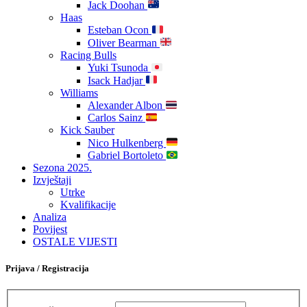
Jack Doohan
Haas
Esteban Ocon
Oliver Bearman
Racing Bulls
Yuki Tsunoda
Isack Hadjar
Williams
Alexander Albon
Carlos Sainz
Kick Sauber
Nico Hulkenberg
Gabriel Bortoleto
Sezona 2025.
Izvještaji
Utrke
Kvalifikacije
Analiza
Povijest
OSTALE VIJESTI
Prijava / Registracija