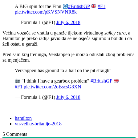
A BIG spin for the Finn
#BritishGP
#F1
pic.twitter.com/pKVSNVNR8k
— Formula 1 (@F1)
July 6, 2018
Većina vozača se vratila u garaže tijekom virtualnog
saftey cara
, a
Hamilton je preko radija javio da se ne osjeća sigurno u bolidu i da
želi ostati u garaži.
Pred sam kraj treninga, Verstappen je morao odustati zbog problema
sa mjenjačem.
Verstappen has ground to a halt on the pit straight
"I think I have a gearbox problem"
#BritishGP
#F1
pic.twitter.com/2oBscsG8XN
— Formula 1 (@F1)
July 6, 2018
hamilton
vn-velike-britanije-2018
5
Comments