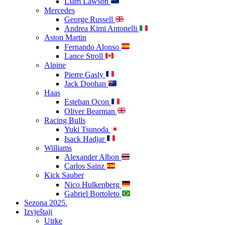
Liam Lawson
Mercedes
George Russell
Andrea Kimi Antonelli
Aston Martin
Fernando Alonso
Lance Stroll
Alpine
Pierre Gasly
Jack Doohan
Haas
Esteban Ocon
Oliver Bearman
Racing Bulls
Yuki Tsunoda
Isack Hadjar
Williams
Alexander Albon
Carlos Sainz
Kick Sauber
Nico Hulkenberg
Gabriel Bortoleto
Sezona 2025.
Izvještaji
Utrke