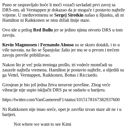
Puno se raspravljalo hoće li moći vozači savladati prvi zavoj sa
DRS-om, ali Verstappen je dokazao da je moguće i postavio najbrže
vrijeme. U međuvremenu se
Sergej
Sirotkin
našao u šljunku, ali ni
Hamilton ni Raikkonen se nisu držali linije staze.
Ovo ide u prilog
Red Bullu
jer se jedino njima otvorio DRS u tom
zavoju.
Kevin Magnussen
i
Fernando Alonso
su se skoro dotakli, i to u
više navrata, na što se Španjolac žalio jer mu se u prvom i trećem
zavoju previše približavao.
Nakon što je već pola treninga prošlo, tri vodeće momčadi su
zauzele najbrža vremena. Hamilton je postavio najbrže, a slijedili su
ga Vettel, Verstappen, Raikkonen, Bottas i Ricciardo.
Grosjean je bio još jedna žrtva neravne površine. Zbog veće
vibracije nije uspio isključit DRS pa se sudario u barijeru.
https://twitter.com/VanGamerenF1/status/1015178167382937600
Ni Raikkonen nije imao sreće, opet je završio izvan staze ali ne i u
barijeri.
Not where we want to see Kimi