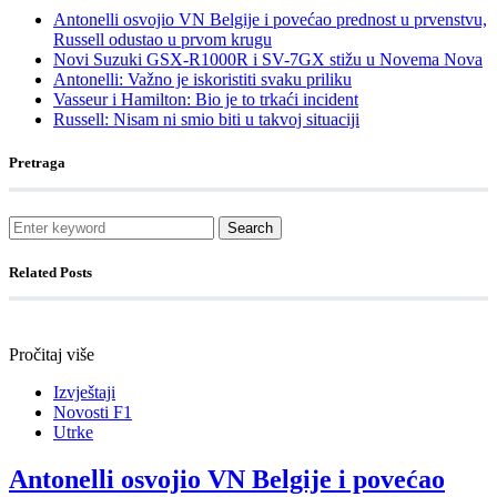
Antonelli osvojio VN Belgije i povećao prednost u prvenstvu,
Russell odustao u prvom krugu
Novi Suzuki GSX-R1000R i SV-7GX stižu u Novema Nova
Antonelli: Važno je iskoristiti svaku priliku
Vasseur i Hamilton: Bio je to trkaći incident
Russell: Nisam ni smio biti u takvoj situaciji
Pretraga
Search
Related Posts
Pročitaj više
Izvještaji
Novosti F1
Utrke
Antonelli osvojio VN Belgije i povećao