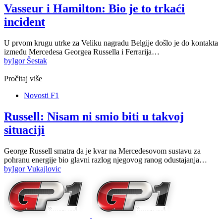
Vasseur i Hamilton: Bio je to trkaći
incident
U prvom krugu utrke za Veliku nagradu Belgije došlo je do kontakta
između Mercedesa Georgea Russella i Ferrarija…
by
Igor Šestak
Pročitaj više
Novosti F1
Russell: Nisam ni smio biti u takvoj
situaciji
George Russell smatra da je kvar na Mercedesovom sustavu za
pohranu energije bio glavni razlog njegovog ranog odustajanja…
by
Igor Vukajlovic