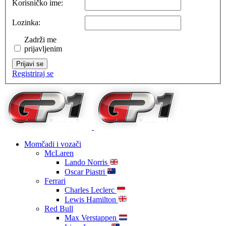
Korisničko ime:
Lozinka:
Zadrži me
prijavljenim
Prijavi se
Registriraj se
Momčadi i vozači
McLaren
Lando Norris
Oscar Piastri
Ferrari
Charles Leclerc
Lewis Hamilton
Red Bull
Max Verstappen