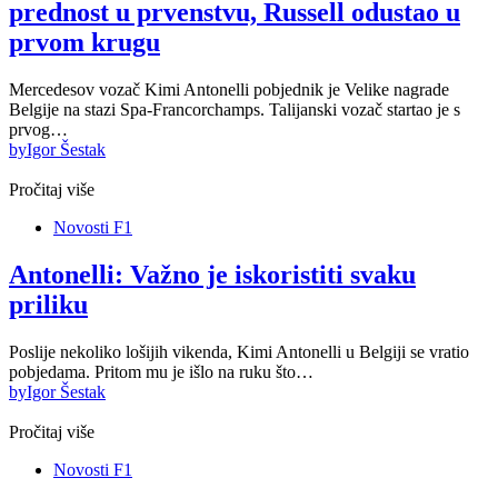
prednost u prvenstvu, Russell odustao u
prvom krugu
Mercedesov vozač Kimi Antonelli pobjednik je Velike nagrade
Belgije na stazi Spa-Francorchamps. Talijanski vozač startao je s
prvog…
by
Igor Šestak
Pročitaj više
Novosti F1
Antonelli: Važno je iskoristiti svaku
priliku
Poslije nekoliko lošijih vikenda, Kimi Antonelli u Belgiji se vratio
pobjedama. Pritom mu je išlo na ruku što…
by
Igor Šestak
Pročitaj više
Novosti F1