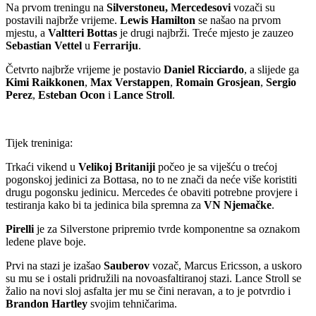
Na prvom treningu na
Silverstoneu, Mercedesovi
vozači su
postavili najbrže vrijeme.
Lewis Hamilton
se našao na prvom
mjestu, a
Valtteri Bottas
je drugi najbrži. Treće mjesto je zauzeo
Sebastian Vettel
u
Ferrariju
.
Četvrto najbrže vrijeme je postavio
Daniel Ricciardo
, a slijede ga
Kimi Raikkonen
,
Max Verstappen
,
Romain Grosjean
,
Sergio
Perez
,
Esteban Ocon
i
Lance Stroll
.
Tijek treniniga:
Trkaći vikend u
Velikoj Britaniji
počeo je sa viješću o trećoj
pogonskoj jedinici za Bottasa, no to ne znači da neće više koristiti
drugu pogonsku jedinicu. Mercedes će obaviti potrebne provjere i
testiranja kako bi ta jedinica bila spremna za
VN Njemačke
.
Pirelli
je za Silverstone pripremio tvrde komponentne sa oznakom
ledene plave boje.
Prvi na stazi je izašao
Sauberov
vozač, Marcus Ericsson, a uskoro
su mu se i ostali pridružili na novoasfaltiranoj stazi. Lance Stroll se
žalio na novi sloj asfalta jer mu se čini neravan, a to je potvrdio i
Brandon Hartley
svojim tehničarima.