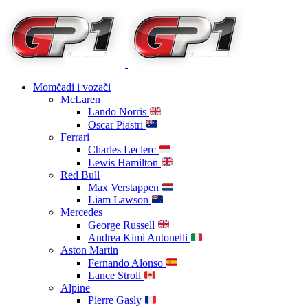
Momčadi i vozači
McLaren
Lando Norris
Oscar Piastri
Ferrari
Charles Leclerc
Lewis Hamilton
Red Bull
Max Verstappen
Liam Lawson
Mercedes
George Russell
Andrea Kimi Antonelli
Aston Martin
Fernando Alonso
Lance Stroll
Alpine
Pierre Gasly