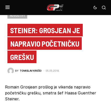
NOVOSTI F1
STEINER: GROSJEAN JE
NAPRAVIO POČETNIČKU
GREŠKU
BY
TOMISLAV KREŠO
05.05.2018.
Romain Grosjean prošlog je vikenda napravio
početničku grešku, smatra šef Haasa Guenther
Steiner.