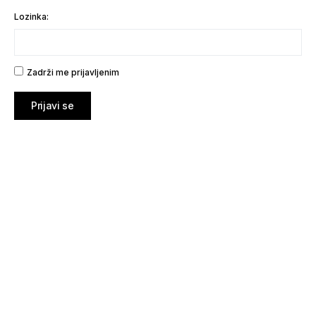
Lozinka:
Zadrži me prijavljenim
Prijavi se