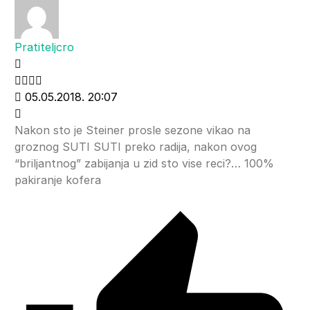
Pratiteljcro
05.05.2018. 20:07
Nakon sto je Steiner prosle sezone vikao na
groznog SUTI SUTI preko radija, nakon ovog
“briljantnog” zabijanja u zid sto vise reci?… 100%
pakiranje kofera