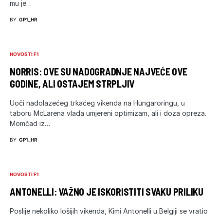
mu je…
BY
GP1_HR
NOVOSTI F1
NORRIS: OVE SU NADOGRADNJE NAJVEĆE OVE
GODINE, ALI OSTAJEM STRPLJIV
Uoči nadolazećeg trkaćeg vikenda na Hungaroringu, u
taboru McLarena vlada umjereni optimizam, ali i doza opreza.
Momčad iz…
BY
GP1_HR
NOVOSTI F1
ANTONELLI: VAŽNO JE ISKORISTITI SVAKU PRILIKU
Poslije nekoliko lošijih vikenda, Kimi Antonelli u Belgiji se vratio