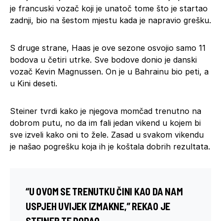
je francuski vozač koji je unatoč tome što je startao
zadnji, bio na šestom mjestu kada je napravio grešku.
S druge strane, Haas je ove sezone osvojio samo 11
bodova u četiri utrke. Sve bodove donio je danski
vozač Kevin Magnussen. On je u Bahrainu bio peti, a
u Kini deseti.
Steiner tvrdi kako je njegova momčad trenutno na
dobrom putu, no da im fali jedan vikend u kojem bi
sve izveli kako oni to žele. Zasad u svakom vikendu
je našao pogrešku koja ih je koštala dobrih rezultata.
“U OVOM SE TRENUTKU ČINI KAO DA NAM
USPJEH UVIJEK IZMAKNE,” REKAO JE
STEINER TE DODAO.