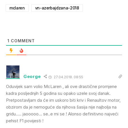
mclaren
vn-azerbajdzana-2018
1
COMMENT
George
27.04.2018. 08:55
Oduvijek sam volio McLaren , ali ove drastične promjene
kadra posljednjih 5 godina su opako uzele svoj danak.
Pretpostavljam da će im uskoro biti kriv i Renaultov motor,
obzirom da je nemoguće da njihova šasija nije najbolja na
gridu….. jaooooo… se..e mi se ! Alonso definitivno najveći
pehist F1 povijesti !