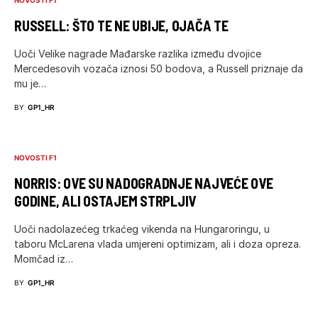
RUSSELL: ŠTO TE NE UBIJE, OJAČA TE
Uoči Velike nagrade Mađarske razlika između dvojice
Mercedesovih vozača iznosi 50 bodova, a Russell priznaje da
mu je…
BY
GP1_HR
NOVOSTI F1
NORRIS: OVE SU NADOGRADNJE NAJVEĆE OVE
GODINE, ALI OSTAJEM STRPLJIV
Uoči nadolazećeg trkaćeg vikenda na Hungaroringu, u
taboru McLarena vlada umjereni optimizam, ali i doza opreza.
Momčad iz…
BY
GP1_HR