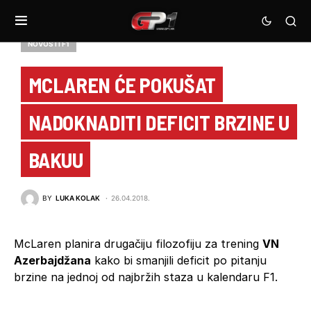
NOVOSTI F1
MCLAREN ĆE POKUŠAT
NADOKNADITI DEFICIT BRZINE U
BAKUU
BY
LUKA KOLAK
26.04.2018.
McLaren planira drugačiju filozofiju za trening
VN
Azerbajdžana
kako bi smanjili deficit po pitanju
brzine na jednoj od najbržih staza u kalendaru F1.