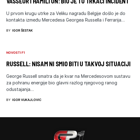
VASSEUR I HAMILTON: BIO JE TO TRKAĆI INCIDENT
U prvom krugu utrke za Veliku nagradu Belgije došlo je do
kontakta između Mercedesa Georgea Russella i Ferrarija…
BY
IGOR ŠESTAK
NOVOSTI F1
RUSSELL: NISAM NI SMIO BITI U TAKVOJ SITUACIJI
George Russell smatra da je kvar na Mercedesovom sustavu
za pohranu energije bio glavni razlog njegovog ranog
odustajanja…
BY
IGOR VUKAJLOVIC