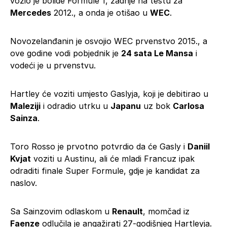
vozio je bolide Formule 1, zadnje na testu za
Mercedes
2012., a onda je otišao u
WEC
.
Novozelanđanin je osvojio WEC prvenstvo 2015., a
ove godine vodi pobjednik je
24 sata Le Mansa
i
vodeći je u prvenstvu.
Hartley će voziti umjesto Gaslyja, koji je debitirao u
Maleziji
i odradio utrku u
Japanu
uz bok
Carlosa
Sainza
.
Toro Rosso je prvotno potvrdio da će Gasly i
Daniil
Kvjat
voziti u Austinu, ali će mladi Francuz ipak
odraditi finale Super Formule, gdje je kandidat za
naslov.
Sa Sainzovim odlaskom u
Renault
, momčad iz
Faenze
odlučila je angažirati 27-godišnjeg Hartleyja.