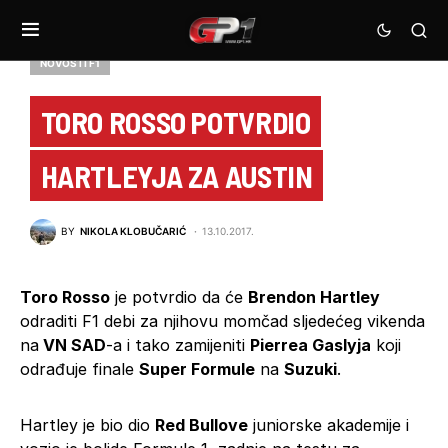
NOVOSTI F1
TORO ROSSO POTVRDIO
HARTLEYJA ZA AUSTIN
BY
NIKOLA KLOBUČARIĆ
13.10.2017.
Toro Rosso
je potvrdio da će
Brendon Hartley
odraditi F1 debi za njihovu momčad sljedećeg vikenda
na
VN SAD
-a i tako zamijeniti
Pierrea Gaslyja
koji
odrađuje finale
Super Formule
na
Suzuki
.
Hartley je bio dio
Red Bullove
juniorske akademije i