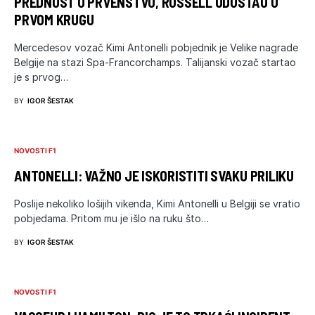
PREDNOST U PRVENSTVU, RUSSELL ODUSTAO U
PRVOM KRUGU
Mercedesov vozač Kimi Antonelli pobjednik je Velike nagrade
Belgije na stazi Spa-Francorchamps. Talijanski vozač startao
je s prvog…
BY
IGOR ŠESTAK
NOVOSTI F1
ANTONELLI: VAŽNO JE ISKORISTITI SVAKU PRILIKU
Poslije nekoliko lošijih vikenda, Kimi Antonelli u Belgiji se vratio
pobjedama. Pritom mu je išlo na ruku što…
BY
IGOR ŠESTAK
NOVOSTI F1