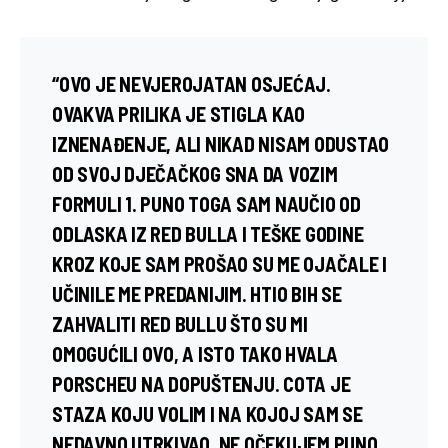
“OVO JE NEVJEROJATAN OSJEĆAJ.
OVAKVA PRILIKA JE STIGLA KAO
IZNENAĐENJE, ALI NIKAD NISAM ODUSTAO
OD SVOJ DJEČAČKOG SNA DA VOZIM
FORMULI 1. PUNO TOGA SAM NAUČIO OD
ODLASKA IZ RED BULLA I TEŠKE GODINE
KROZ KOJE SAM PROŠAO SU ME OJAČALE I
UČINILE ME PREDANIJIM. HTIO BIH SE
ZAHVALITI RED BULLU ŠTO SU MI
OMOGUĆILI OVO, A ISTO TAKO HVALA
PORSCHEU NA DOPUŠTENJU. COTA JE
STAZA KOJU VOLIM I NA KOJOJ SAM SE
NEDAVNO UTRKIVAO. NE OČEKUJEM PUNO