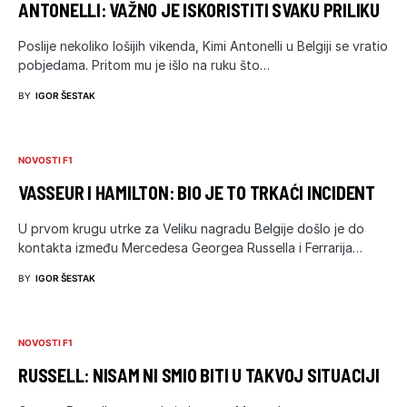
ANTONELLI: VAŽNO JE ISKORISTITI SVAKU PRILIKU
Poslije nekoliko lošijih vikenda, Kimi Antonelli u Belgiji se vratio
pobjedama. Pritom mu je išlo na ruku što…
BY
IGOR ŠESTAK
NOVOSTI F1
VASSEUR I HAMILTON: BIO JE TO TRKAĆI INCIDENT
U prvom krugu utrke za Veliku nagradu Belgije došlo je do
kontakta između Mercedesa Georgea Russella i Ferrarija…
BY
IGOR ŠESTAK
NOVOSTI F1
RUSSELL: NISAM NI SMIO BITI U TAKVOJ SITUACIJI