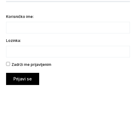
Korisničko ime:
Lozinka:
Zadrži me prijavljenim
Prijavi se