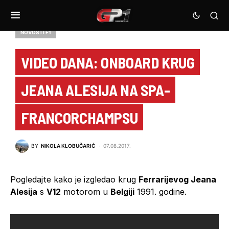
NOVOSTI F1
VIDEO DANA: ONBOARD KRUG
JEANA ALESIJA NA SPA-
FRANCORCHAMPSU
BY
NIKOLA KLOBUČARIĆ
07.08.2017.
Pogledajte kako je izgledao krug
Ferrarijevog Jeana
Alesija
s
V12
motorom u
Belgiji
1991. godine.