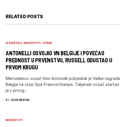
RELATED POSTS
IZVJEŠTAJI
NOVOSTI F1
UTRKE
ANTONELLI OSVOJIO VN BELGIJE I POVEĆAO
PREDNOST U PRVENSTVU, RUSSELL ODUSTAO U
PRVOM KRUGU
Mercedesov vozač Kimi Antonelli pobjednik je Velike nagrade
Belgije na stazi Spa-Francorchamps. Talijanski vozač startao
je s prvog…
BY
IGOR ŠESTAK
NOVOSTI F1