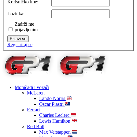
Korisničko ime:
Lozinka:
Zadrži me
prijavljenim
Prijavi se
Registriraj se
Momčadi i vozači
McLaren
Lando Norris
Oscar Piastri
Ferrari
Charles Leclerc
Lewis Hamilton
Red Bull
Max Verstappen