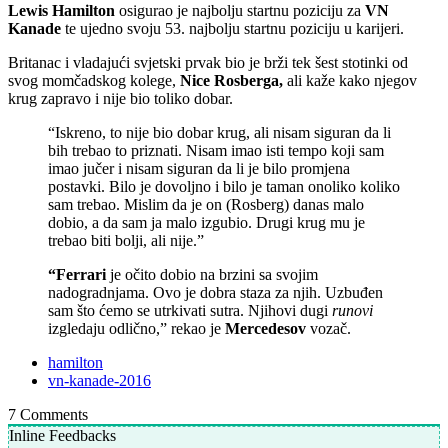
Lewis Hamilton
osigurao je najbolju startnu poziciju za
VN
Kanade
te ujedno svoju 53. najbolju startnu poziciju u karijeri.
Britanac i vladajući svjetski prvak bio je brži tek šest stotinki od
svog momčadskog kolege,
Nice Rosberga,
ali kaže kako njegov
krug zapravo i nije bio toliko dobar.
“Iskreno, to nije bio dobar krug, ali nisam siguran da li
bih trebao to priznati. Nisam imao isti tempo koji sam
imao jučer i nisam siguran da li je bilo promjena
postavki. Bilo je dovoljno i bilo je taman onoliko koliko
sam trebao. Mislim da je on (Rosberg) danas malo
dobio, a da sam ja malo izgubio. Drugi krug mu je
trebao biti bolji, ali nije.”
“Ferrari
je očito dobio na brzini sa svojim
nadogradnjama. Ovo je dobra staza za njih. Uzbuđen
sam što ćemo se utrkivati sutra. Njihovi dugi
runovi
izgledaju odlično,” rekao je
Mercedesov
vozač.
hamilton
vn-kanade-2016
7
Comments
Inline Feedbacks