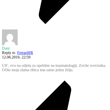
Dani
Reply to
FerrariHR
12.06.2016. 22:59
Uff , evo na odjelu za opekline na traumatologiji. Zovite svećenika.
Očito moja zlatna ribica ima samo jednu želju.