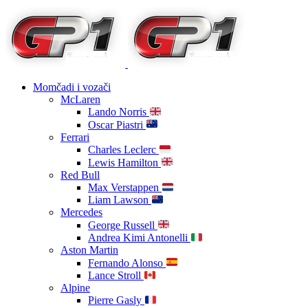
Momčadi i vozači
McLaren
Lando Norris
Oscar Piastri
Ferrari
Charles Leclerc
Lewis Hamilton
Red Bull
Max Verstappen
Liam Lawson
Mercedes
George Russell
Andrea Kimi Antonelli
Aston Martin
Fernando Alonso
Lance Stroll
Alpine
Pierre Gasly