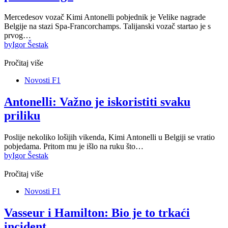
Mercedesov vozač Kimi Antonelli pobjednik je Velike nagrade
Belgije na stazi Spa-Francorchamps. Talijanski vozač startao je s
prvog…
by
Igor Šestak
Pročitaj više
Novosti F1
Antonelli: Važno je iskoristiti svaku
priliku
Poslije nekoliko lošijih vikenda, Kimi Antonelli u Belgiji se vratio
pobjedama. Pritom mu je išlo na ruku što…
by
Igor Šestak
Pročitaj više
Novosti F1
Vasseur i Hamilton: Bio je to trkaći
incident