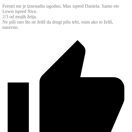
Ferrari me je iznenadio ugodno, Max ispred Daniela. Samo eto
Lewis ispred Nice.
2/3 od mojih želja.
Ne piši ono što ne želiš da drugi pišu tebi, osim ako to želiš,
naravno.