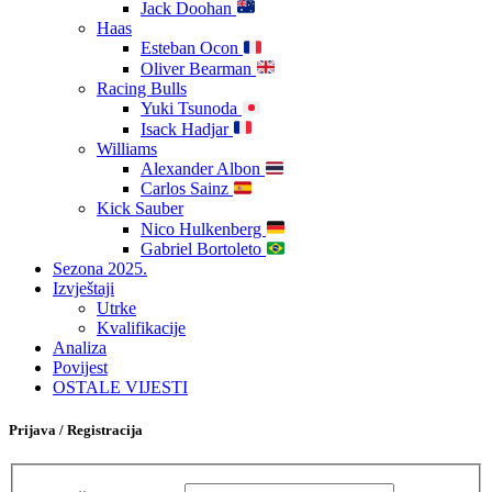
Jack Doohan
Haas
Esteban Ocon
Oliver Bearman
Racing Bulls
Yuki Tsunoda
Isack Hadjar
Williams
Alexander Albon
Carlos Sainz
Kick Sauber
Nico Hulkenberg
Gabriel Bortoleto
Sezona 2025.
Izvještaji
Utrke
Kvalifikacije
Analiza
Povijest
OSTALE VIJESTI
Prijava / Registracija