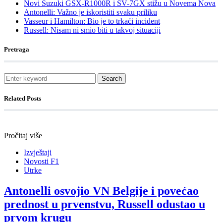
Novi Suzuki GSX-R1000R i SV-7GX stižu u Novema Nova
Antonelli: Važno je iskoristiti svaku priliku
Vasseur i Hamilton: Bio je to trkaći incident
Russell: Nisam ni smio biti u takvoj situaciji
Pretraga
Search
Related Posts
Pročitaj više
Izvještaji
Novosti F1
Utrke
Antonelli osvojio VN Belgije i povećao
prednost u prvenstvu, Russell odustao u
prvom krugu