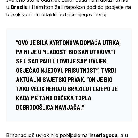
u
Brazilu
i Hamilton želi napokon doći do pobjede na
brazilskom tlu odakle potječe njegov heroj.
”OVO JE BILA
AYRTONOVA
DOMAĆA UTRKA,
PA MI JE U MLADOSTI BIO SAN UTRKIVATI
SE U
SAO PAULU
I OVDJE SAM UVIJEK
OSJEĆAO NJEGOVU PRISUTNOST”, TVRDI
AKTUALNI SVJETSKI PRVAK. ”ON JE BIO
TAKO VELIK HEROJ U BRAZILU I LIJEPO JE
KADA ME TAMO DOČEKA TOPLA
DOBRODOŠLICA NAVIJAČA.”
Britanac još uvijek nije pobijedio na
Interlagosu
, a u