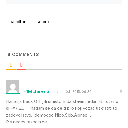
hamilton
senna
6
COMMENTS
F1MclarenST
10.11.2015. 09:36
Hamdija Back Off , ili umisto B da stavim jedan F! Totalno
si FAKE…… i nadam se da ce ti bilo koji vozac uskratiti to
zadovoljstvo. Idemoooo Nico,Seb,Alonso…
P.s neces razbojnice