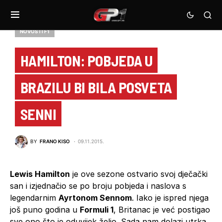
NOVOSTI F1
HAMILTON: POBJEDA U
BRAZILU BI BILA POSVETA
SENNI
BY
FRANO KISO
09.11.2015.
Lewis Hamilton
je ove sezone ostvario svoj dječački
san i izjednačio se po broju pobjeda i naslova s
legendarnim
Ayrtonom Sennom
. Iako je ispred njega
još puno godina u
Formuli 1
, Britanac je već postigao
sve ono što je oduvijek želio. Sada nam dolazi utrka