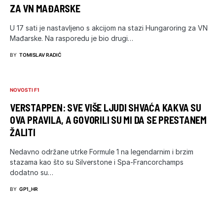
ZA VN MAĐARSKE
U 17 sati je nastavljeno s akcijom na stazi Hungaroring za VN
Mađarske. Na rasporedu je bio drugi…
BY
TOMISLAV RADIĆ
NOVOSTI F1
VERSTAPPEN: SVE VIŠE LJUDI SHVAĆA KAKVA SU
OVA PRAVILA, A GOVORILI SU MI DA SE PRESTANEM
ŽALITI
Nedavno održane utrke Formule 1 na legendarnim i brzim
stazama kao što su Silverstone i Spa-Francorchamps
dodatno su…
BY
GP1_HR