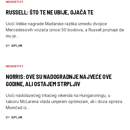
NOVOSTI F1
RUSSELL: ŠTO TE NE UBIJE, OJAČA TE
Uoči Velike nagrade Mađarske razlika između dvojice
Mercedesovih vozača iznosi 50 bodova, a Russell priznaje da
mu je…
BY
GP1_HR
NOVOSTI F1
NORRIS: OVE SU NADOGRADNJE NAJVEĆE OVE
GODINE, ALI OSTAJEM STRPLJIV
Uoči nadolazećeg trkaćeg vikenda na Hungaroringu, u
taboru McLarena vlada umjereni optimizam, ali i doza opreza.
Momčad iz…
BY
GP1_HR