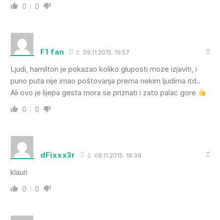
0
0
F1 fan
09.11.2015. 19:57
Ljudi, hamilton je pokazao koliko gluposti moze izjaviti, i
puno puta nije imao poštovanja prema nekim ljudima itd..
Ali ovo je lijepa gesta mora se priznati i zato palac gore
0
0
dFixxx3r
09.11.2015. 18:39
klaun
0
0