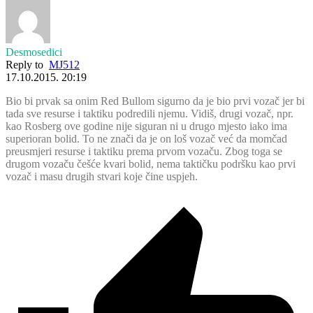
Desmosedici
Reply to
MJ512
17.10.2015. 20:19
Bio bi prvak sa onim Red Bullom sigurno da je bio prvi vozač jer bi
tada sve resurse i taktiku podredili njemu. Vidiš, drugi vozač, npr.
kao Rosberg ove godine nije siguran ni u drugo mjesto iako ima
superioran bolid. To ne znači da je on loš vozač već da momčad
preusmjeri resurse i taktiku prema prvom vozaču. Zbog toga se
drugom vozaču češće kvari bolid, nema taktičku podršku kao prvi
vozač i masu drugih stvari koje čine uspjeh.