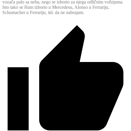
vozača palo sa neba, nego se izborio za njega odličnim vožnjama.
Isto tako se Ham izborio u Mercedesu, Alonso u Ferrariju,
Schumacher u Ferrariju, itd. da ne nabrajam.