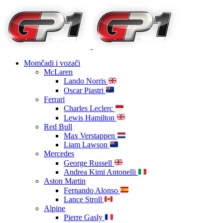
Momčadi i vozači
McLaren
Lando Norris
Oscar Piastri
Ferrari
Charles Leclerc
Lewis Hamilton
Red Bull
Max Verstappen
Liam Lawson
Mercedes
George Russell
Andrea Kimi Antonelli
Aston Martin
Fernando Alonso
Lance Stroll
Alpine
Pierre Gasly