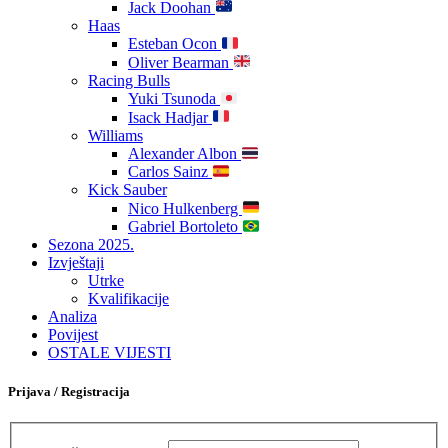
Jack Doohan
Haas
Esteban Ocon
Oliver Bearman
Racing Bulls
Yuki Tsunoda
Isack Hadjar
Williams
Alexander Albon
Carlos Sainz
Kick Sauber
Nico Hulkenberg
Gabriel Bortoleto
Sezona 2025.
Izvještaji
Utrke
Kvalifikacije
Analiza
Povijest
OSTALE VIJESTI
Prijava / Registracija