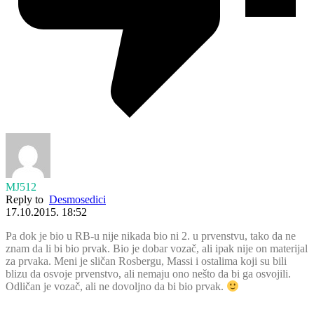
MJ512
Reply to
Desmosedici
17.10.2015. 18:52
Pa dok je bio u RB-u nije nikada bio ni 2. u prvenstvu, tako da ne
znam da li bi bio prvak. Bio je dobar vozač, ali ipak nije on materijal
za prvaka. Meni je sličan Rosbergu, Massi i ostalima koji su bili
blizu da osvoje prvenstvo, ali nemaju ono nešto da bi ga osvojili.
Odličan je vozač, ali ne dovoljno da bi bio prvak.