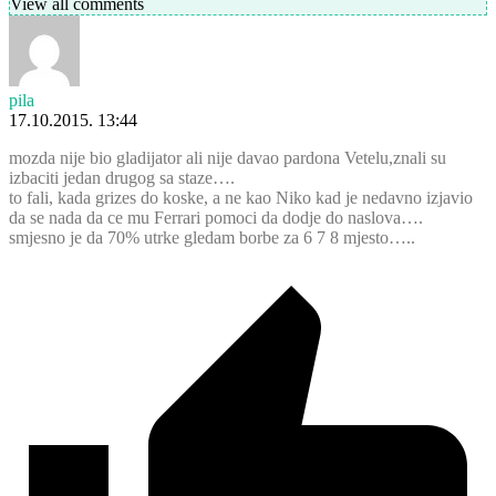
View all comments
pila
17.10.2015. 13:44
mozda nije bio gladijator ali nije davao pardona Vetelu,znali su
izbaciti jedan drugog sa staze….
to fali, kada grizes do koske, a ne kao Niko kad je nedavno izjavio
da se nada da ce mu Ferrari pomoci da dodje do naslova….
smjesno je da 70% utrke gledam borbe za 6 7 8 mjesto…..