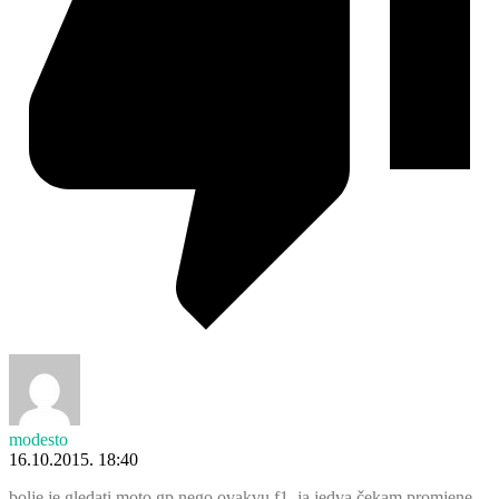
modesto
16.10.2015. 18:40
bolje je gledati moto gp nego ovakvu f1 .ja jedva čekam promjene