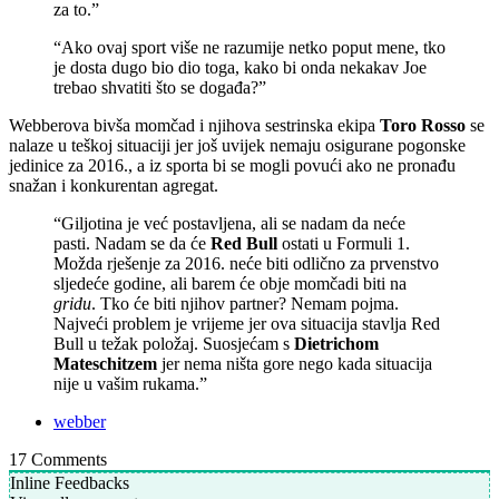
za to.”
“Ako ovaj sport više ne razumije netko poput mene, tko
je dosta dugo bio dio toga, kako bi onda nekakav Joe
trebao shvatiti što se događa?”
Webberova bivša momčad i njihova sestrinska ekipa
Toro Rosso
se
nalaze u teškoj situaciji jer još uvijek nemaju osigurane pogonske
jedinice za 2016., a iz sporta bi se mogli povući ako ne pronađu
snažan i konkurentan agregat.
“Giljotina je već postavljena, ali se nadam da neće
pasti. Nadam se da će
Red Bull
ostati u Formuli 1.
Možda rješenje za 2016. neće biti odlično za prvenstvo
sljedeće godine, ali barem će obje momčadi biti na
gridu
. Tko će biti njihov partner? Nemam pojma.
Najveći problem je vrijeme jer ova situacija stavlja Red
Bull u težak položaj. Suosjećam s
Dietrichom
Mateschitzem
jer nema ništa gore nego kada situacija
nije u vašim rukama.”
webber
17
Comments
Inline Feedbacks