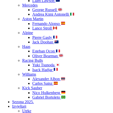
Liam Lawson
Mercedes
George Russell
Andrea Kimi Antonelli
Aston Martin
Fernando Alonso
Lance Stroll
Alpine
Pierre Gasly
Jack Doohan
Haas
Esteban Ocon
Oliver Bearman
Racing Bulls
Yuki Tsunoda
Isack Hadjar
Williams
Alexander Albon
Carlos Sainz
Kick Sauber
Nico Hulkenberg
Gabriel Bortoleto
Sezona 2025.
Izvještaji
Utrke