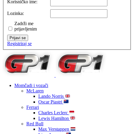
Korisničko ime:
Lozinka:
Zadrži me
prijavljenim
Prijavi se
Registriraj se
Momčadi i vozači
McLaren
Lando Norris
Oscar Piastri
Ferrari
Charles Leclerc
Lewis Hamilton
Red Bull
Max Verstappen