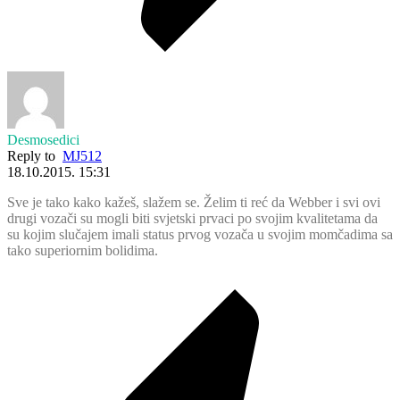
Desmosedici
Reply to
MJ512
18.10.2015. 15:31
Sve je tako kako kažeš, slažem se. Želim ti reć da Webber i svi ovi
drugi vozači su mogli biti svjetski prvaci po svojim kvalitetama da
su kojim slučajem imali status prvog vozača u svojim momčadima sa
tako superiornim bolidima.