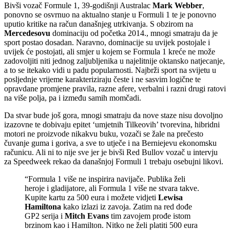
Bivši vozač Formule 1, 39-godišnji Australac
Mark Webber
,
ponovno se osvrnuo na aktualno stanje u Formuli 1 te je ponovno
uputio kritike na račun današnjeg utrkivanja. S obzirom na
Mercedesovu
dominaciju od početka 2014., mnogi smatraju da je
sport postao dosadan. Naravno, dominacije su uvijek postojale i
uvijek će postojati, ali smjer u kojem se Formula 1 kreće ne može
zadovoljiti niti jednog zaljubljenika u najelitnije oktansko natjecanje,
a to se itekako vidi u padu popularnosti. Najbrži sport na svijetu u
posljednje vrijeme karakteriziraju česte i ne sasvim logične te
opravdane promjene pravila, razne afere, verbalni i razni drugi ratovi
na više polja, pa i između samih momčadi.
Da stvar bude još gora, mnogi smatraju da nove staze nisu dovoljno
izazovne te dobivaju epitet ‘umjetnih Tilkeovih’ tvorevina, hibridni
motori ne proizvode nikakvu buku, vozači se žale na prečesto
čuvanje guma i goriva, a sve to utječe i na Berniejevu ekonomsku
računicu. Ali ni to nije sve jer je bivši Red Bullov vozač u intervju
za Speedweek rekao da današnjoj Formuli 1 trebaju osebujni likovi.
“Formula 1 više ne inspirira navijače. Publika želi
heroje i gladijatore, ali Formula 1 više ne stvara takve.
Kupite kartu za 500 eura i možete vidjeti
Lewisa
Hamiltona
kako izlazi iz zavoja. Zatim na red dođe
GP2 serija i
Mitch Evans
tim zavojem prođe istom
brzinom kao i Hamilton. Nitko ne želi platiti 500 eura