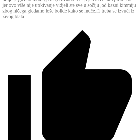
jer ovo više nije utrkivanje vidjeli ste sve u sočiju ,od kazni kimmiju
zbog ničega,gledamo loše bolide kako se muče.f1 treba se izvući iz
živog blata