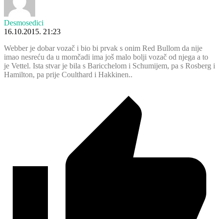
Desmosedici
16.10.2015. 21:23
Webber je dobar vozač i bio bi prvak s onim Red Bullom da nije
imao nesreću da u momčadi ima još malo bolji vozač od njega a to
je Vettel. Ista stvar je bila s Baricchelom i Schumijem, pa s Rosberg i
Hamilton, pa prije Coulthard i Hakkinen..