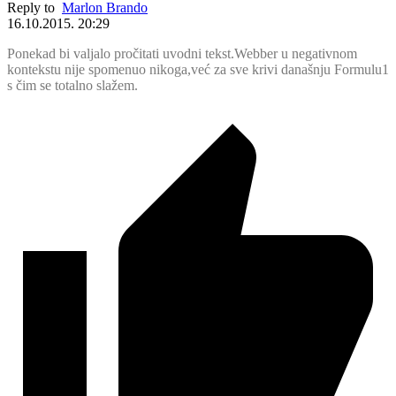
Reply to
Marlon Brando
16.10.2015. 20:29
Ponekad bi valjalo pročitati uvodni tekst.Webber u negativnom
kontekstu nije spomenuo nikoga,već za sve krivi današnju Formulu1
s čim se totalno slažem.