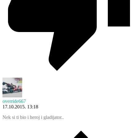
override667
17.10.2015. 13:18
Nek si ti bio i heroj i gladijator..