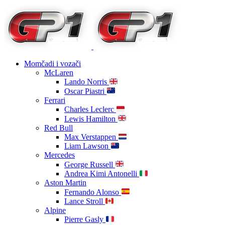
Momčadi i vozači
McLaren
Lando Norris
Oscar Piastri
Ferrari
Charles Leclerc
Lewis Hamilton
Red Bull
Max Verstappen
Liam Lawson
Mercedes
George Russell
Andrea Kimi Antonelli
Aston Martin
Fernando Alonso
Lance Stroll
Alpine
Pierre Gasly