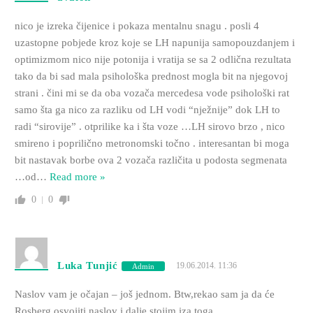
nico je izreka čijenice i pokaza mentalnu snagu . posli 4
uzastopne pobjede kroz koje se LH napunija samopouzdanjem i
optimizmom nico nije potonija i vratija se sa 2 odlična rezultata
tako da bi sad mala psihološka prednost mogla bit na njegovoj
strani . čini mi se da oba vozača mercedesa vode psihološki rat
samo šta ga nico za razliku od LH vodi “nježnije” dok LH to
radi “sirovije” . otprilike ka i šta voze …LH sirovo brzo , nico
smireno i poprilično metronomski točno . interesantan bi moga
bit nastavak borbe ova 2 vozača različita u podosta segmenata
…od
…
Read more »
0
0
Luka Tunjić
19.06.2014. 11:36
Admin
Naslov vam je očajan – još jednom. Btw,rekao sam ja da će
Rosberg osvojiti naslov i dalje stojim iza toga…