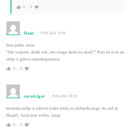
0
0
Dani
19.06.2014. 10:46
Ima jedna stara:
“Ide vrijeme, dođe rok, eto vraga skok na skok!” Pazi da ti se ne
obije o glavu samodopasnost.
0
0
serafciger
19.06.2014. 09:30
momak,radije ti odvozi kako treba za pobjedu,nego da sad tu
likuješ. facta,non verba. :kaaj:
0
0