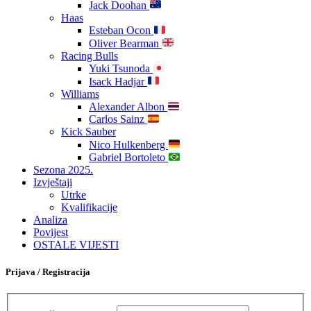
Jack Doohan
Haas
Esteban Ocon
Oliver Bearman
Racing Bulls
Yuki Tsunoda
Isack Hadjar
Williams
Alexander Albon
Carlos Sainz
Kick Sauber
Nico Hulkenberg
Gabriel Bortoleto
Sezona 2025.
Izvještaji
Utrke
Kvalifikacije
Analiza
Povijest
OSTALE VIJESTI
Prijava / Registracija