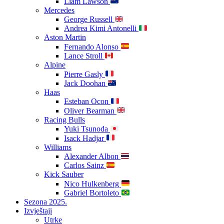
Liam Lawson
Mercedes
George Russell
Andrea Kimi Antonelli
Aston Martin
Fernando Alonso
Lance Stroll
Alpine
Pierre Gasly
Jack Doohan
Haas
Esteban Ocon
Oliver Bearman
Racing Bulls
Yuki Tsunoda
Isack Hadjar
Williams
Alexander Albon
Carlos Sainz
Kick Sauber
Nico Hulkenberg
Gabriel Bortoleto
Sezona 2025.
Izvještaji
Utrke