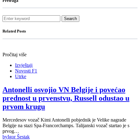
Pretraga
Search
Related Posts
Pročitaj više
Izvještaji
Novosti F1
Utrke
Antonelli osvojio VN Belgije i povećao
prednost u prvenstvu, Russell odustao u
prvom krugu
Mercedesov vozač Kimi Antonelli pobjednik je Velike nagrade
Belgije na stazi Spa-Francorchamps. Talijanski vozač startao je s
prvog…
by
Igor Šestak