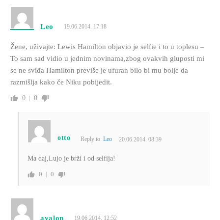
Leo
19.06.2014. 17:18
Žene, uživajte: Lewis Hamilton objavio je selfie i to u toplesu –
To sam sad vidio u jednim novinama,zbog ovakvih gluposti mi
se ne sviđa Hamilton previše je ufuran bilo bi mu bolje da
razmišlja kako če Niku pobijedit.
0
0
otto
Reply to
Leo
20.06.2014. 08:39
Ma daj,Lujo je brži i od selfija!
0
0
avalon
19.06.2014. 12:52