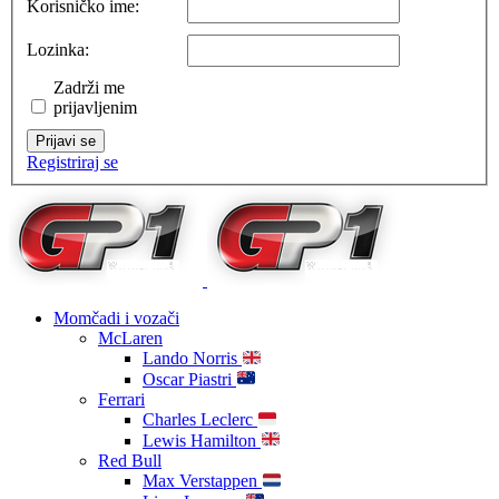
Korisničko ime:
Lozinka:
Zadrži me
prijavljenim
Prijavi se
Registriraj se
Momčadi i vozači
McLaren
Lando Norris
Oscar Piastri
Ferrari
Charles Leclerc
Lewis Hamilton
Red Bull
Max Verstappen