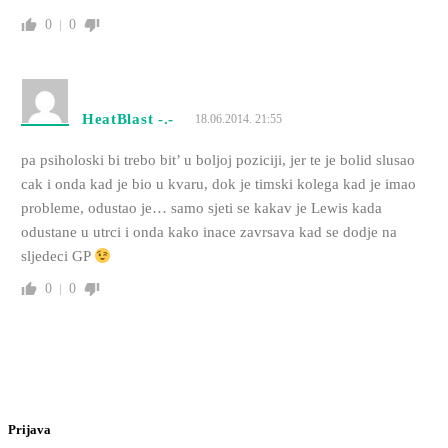
0
0
HeatBlast -.-
18.06.2014. 21:55
pa psiholoski bi trebo bit’ u boljoj poziciji, jer te je bolid slusao
cak i onda kad je bio u kvaru, dok je timski kolega kad je imao
probleme, odustao je… samo sjeti se kakav je Lewis kada
odustane u utrci i onda kako inace zavrsava kad se dodje na
sljedeci GP
0
0
Prijava