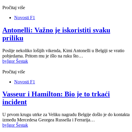
Pročitaj više
Novosti F1
Antonelli: Važno je iskoristiti svaku
priliku
Poslije nekoliko lošijih vikenda, Kimi Antonelli u Belgiji se vratio
pobjedama. Pritom mu je išlo na ruku što…
by
Igor Šestak
Pročitaj više
Novosti F1
Vasseur i Hamilton: Bio je to trkaći
incident
U prvom krugu utrke za Veliku nagradu Belgije došlo je do kontakta
između Mercedesa Georgea Russella i Ferrarija…
by
Igor Šestak