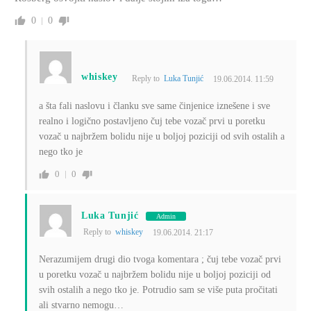
0
0
whiskey
Reply to
Luka Tunjić
19.06.2014. 11:59
a šta fali naslovu i članku sve same činjenice iznešene i sve
realno i logično postavljeno čuj tebe vozač prvi u poretku
vozač u najbržem bolidu nije u boljoj poziciji od svih ostalih a
nego tko je
0
0
Luka Tunjić
Admin
Reply to
whiskey
19.06.2014. 21:17
Nerazumijem drugi dio tvoga komentara ; čuj tebe vozač prvi
u poretku vozač u najbržem bolidu nije u boljoj poziciji od
svih ostalih a nego tko je. Potrudio sam se više puta pročitati
ali stvarno nemogu…