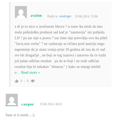
avalon
Reply to
serafciger
19.06.2014. 13:06
a di je to nico u izrečenom likova ? u tome šta misli da ima
malu psihološku prednost sad kad je “zaustavija” niz pobjeda
LH ? pa zar nije u pravu ? zar time nije potvrdija ovo šta pišeš
“facta,non verba” ? ne razbacuje se ričima pred austriju nego
napominje da je stazu vozija prije 10 godina ali zna da će sad
sve bit drugačije , ne boji se tog izazova i naravno da će tražit
još jedan odličan rezultat . pa da se boji i ne traži odličan
rezultat bija bi nekakav “slinavac” ( kako su mnogi mislili
o
…
Read more »
0
0
cooper
19.06.2014. 08:01
Sam si ti misli…:)