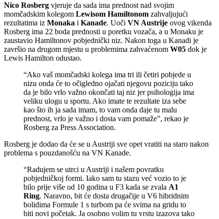
Nico Rosberg
vjeruje da sada ima prednost nad svojim
momčadskim kolegom
Lewisom Hamiltonom
zahvaljujući
rezultatima iz
Monaka
i
Kanade
. Uoči
VN Austrije
ovog vikenda
Rosberg ima 22 boda prednosti u poretku vozača, a u Monaku je
zaustavio Hamiltonov pobjednički niz. Nakon toga u Kanadi je
završio na drugom mjestu u problemima zahvaćenom
W05
dok je
Lewis Hamilton odustao.
“Ako vaš momčadski kolega ima tri ili četiri pobjede u
nizu onda će to očigledno ojačati njegovu poziciju tako
da je bilo vrlo važno okončati taj niz jer psihologija ima
veliku ulogu u sportu. Ako imate te rezultate iza sebe
kao što ih ja sada imam, to vam onda daje tu malu
prednost, vrlo je važno i dosta vam pomaže”, rekao je
Rosberg za Press Association.
Rosberg je dodao da će se u Austriji sve opet vratiti na staro nakon
problema s pouzdanošću na VN Kanade.
“Radujem se utrci u Austriji i našem povratku
pobjedničkoj formi. Iako sam tu stazu već vozio to je
bilo prije više od 10 godina u F3 kada se zvala
A1
Ring
. Naravno, bit će dosta drugačije u V6 hibridnim
bolidima Formule 1 s turbom pa će svima na gridu to
biti novi početak. Ja osobno volim tu vrstu izazova tako