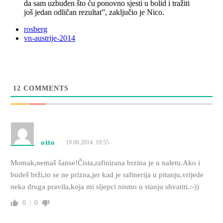
da sam uzbuđen što ću ponovno sjesti u bolid i tražiti
još jedan odličan rezultat”, zaključio je Nico.
rosberg
vn-austrije-2014
12
COMMENTS
otto
19.06.2014. 19:55
Momak,nemaš šanse!Čista,rafinirana brzina je u naletu.Ako i
budeš brži,to se ne prizna,jer kad je rafinerija u pitanju,vrijede
neka druga pravila,koja mi sljepci nismo u stanju shvatiti.:-))
0
0