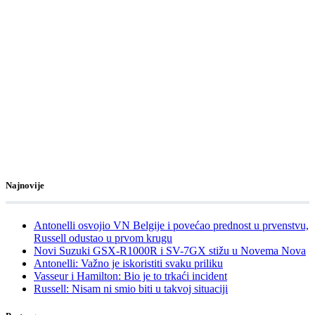
Najnovije
Antonelli osvojio VN Belgije i povećao prednost u prvenstvu,
Russell odustao u prvom krugu
Novi Suzuki GSX-R1000R i SV-7GX stižu u Novema Nova
Antonelli: Važno je iskoristiti svaku priliku
Vasseur i Hamilton: Bio je to trkaći incident
Russell: Nisam ni smio biti u takvoj situaciji