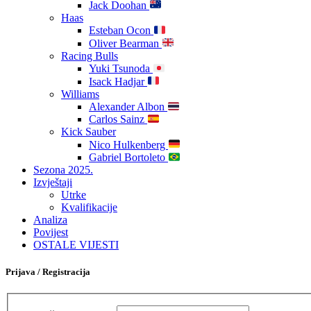
Jack Doohan
Haas
Esteban Ocon
Oliver Bearman
Racing Bulls
Yuki Tsunoda
Isack Hadjar
Williams
Alexander Albon
Carlos Sainz
Kick Sauber
Nico Hulkenberg
Gabriel Bortoleto
Sezona 2025.
Izvještaji
Utrke
Kvalifikacije
Analiza
Povijest
OSTALE VIJESTI
Prijava / Registracija