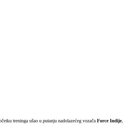
očetku treninga ušao u putanju nadolazećeg vozača
Force Indije
,