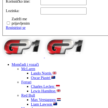
Korisničko ime:
Lozinka:
Zadrži me
prijavljenim
Registriraj se
Momčadi i vozači
McLaren
Lando Norris
Oscar Piastri
Ferrari
Charles Leclerc
Lewis Hamilton
Red Bull
Max Verstappen
Liam Lawson