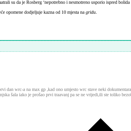
matrali su da je Rosberg ‘nepotrebno i nesmotreno usporio ispred bolida
eće opomene dodjeljuje kazna od 10 mjesta na
gridu
.
vi dan wrc-a na max gp ,kad ono umjesto wrc stave neki dokumentarac o 
ska šala iako je prošao prvi traavanj pa se ne vrijedi,ili ste toliko bezo