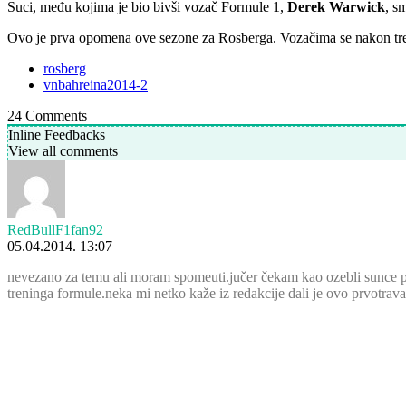
Suci, među kojima je bio bivši vozač Formule 1,
Derek Warwick
, s
Ovo je prva opomena ove sezone za Rosberga. Vozačima se nakon tr
rosberg
vnbahreina2014-2
24
Comments
Inline Feedbacks
View all comments
RedBullF1fan92
05.04.2014. 13:07
nevezano za temu ali moram spomeuti.jučer čekam kao ozebli sunce pr
treninga formule.neka mi netko kaže iz redakcije dali je ovo prvotravanj