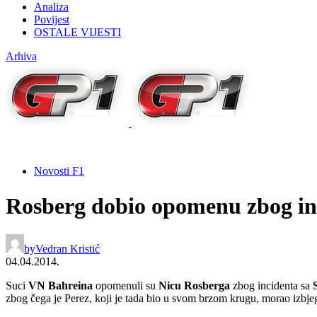
Analiza
Povijest
OSTALE VIJESTI
Arhiva
Novosti F1
Rosberg dobio opomenu zbog in
by
Vedran Kristić
04.04.2014.
Suci
VN Bahreina
opomenuli su
Nicu Rosberga
zbog incidenta sa
zbog čega je Perez, koji je tada bio u svom brzom krugu, morao izbj