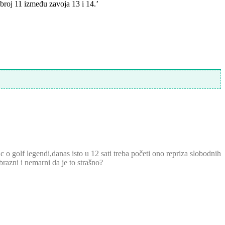
 broj 11 između zavoja 13 i 14.’
golf legendi,danas isto u 12 sati treba početi ono repriza slobodnih
brazni i nemarni da je to strašno?