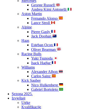
Mercedes
George Russell
Andrea Kimi Antonelli
Aston Martin
Fernando Alonso
Lance Stroll
Alpine
Pierre Gasly
Jack Doohan
Haas
Esteban Ocon
Oliver Bearman
Racing Bulls
Yuki Tsunoda
Isack Hadjar
Williams
Alexander Albon
Carlos Sainz
Kick Sauber
Nico Hulkenberg
Gabriel Bortoleto
Sezona 2025.
Izvještaji
Utrke
Kvalifikacije