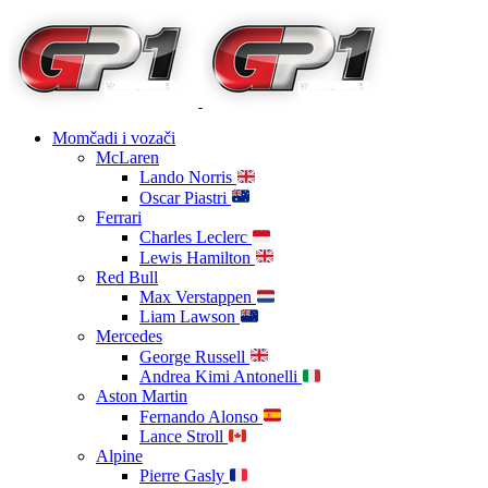
Momčadi i vozači
McLaren
Lando Norris
Oscar Piastri
Ferrari
Charles Leclerc
Lewis Hamilton
Red Bull
Max Verstappen
Liam Lawson
Mercedes
George Russell
Andrea Kimi Antonelli
Aston Martin
Fernando Alonso
Lance Stroll
Alpine
Pierre Gasly