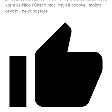
kojim će Nico i Checo moći osvjati bodove i možda
osvojiti i neko postolje.