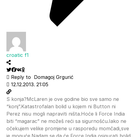
croatic f1
Reply to
Domagoj Grgurić
12.12.2013. 21:05
S konja?McLaren je ove godine bio sve samo ne
“konj”.Katastrofalan bolid u kojem ni Button ni
Perez nisu mogli napraviti ništa.Hoće li Force India
biti “magarac” ne možeš reći sa sigurnošću.Iako ne
očekujem velike promjene u rasporedu momčadi,sve
je moguće.Nadam se da će Force India osigurati bolid