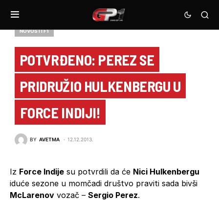
NOVOSTI F1
POTVRĐENO: PEREZ SE
PRIDRUŽIO HULKENBERGU U
FORCE INDIJI!
BY
AVETMA
12.12.2013.
Iz
Force Indije
su potvrdili da će
Nici Hulkenbergu
iduće sezone u momčadi društvo praviti sada bivši
McLarenov
vozač –
Sergio Perez
.