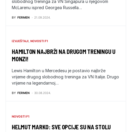
slobodnog treninga za VN Singapura u njegovom
McLarenu ispred Georgea Russella…
BY
FERMEN
21.09.2024.
IZVJEŠTAJI
NOVOSTI F1
HAMILTON NAJBRŽI NA DRUGOM TRENINGU U
MONZI!
Lewis Hamilton u Mercedesu je postavio najbrže
vrijeme drugog slobodnog treninga za VN Italije. Drugo
vrijeme na legendarnoj…
BY
FERMEN
30.08.2024.
NOVOSTI F1
HELMUT MARKO: SVE OPCIJE SU NA STOLU