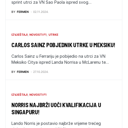
sprint utrci za VN Sao Paola ispred svog…
BY
FERMEN
02.11.2024.
IZVJEŠTAJI
NOVOSTI F1
UTRKE
CARLOS SAINZ POBJEDNIK UTRKE U MEKSIKU!
Carlos Sainz u Ferrariju je pobijedio na utrci za VN
Meksiko Citya ispred Landa Norrisa u McLarenu te…
BY
FERMEN
27.10.2024.
IZVJEŠTAJI
NOVOSTI F1
NORRIS NAJBRŽI UOČI KVALIFIKACIJA U
SINGAPURU!
Lando Norris je postavio najbrže vrijeme trećeg