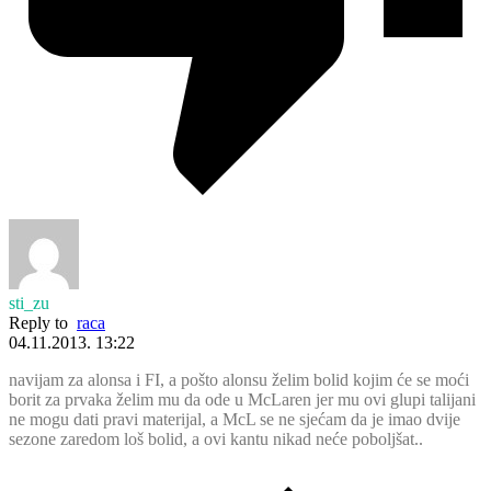
sti_zu
Reply to
raca
04.11.2013. 13:22
navijam za alonsa i FI, a pošto alonsu želim bolid kojim će se moći
borit za prvaka želim mu da ode u McLaren jer mu ovi glupi talijani
ne mogu dati pravi materijal, a McL se ne sjećam da je imao dvije
sezone zaredom loš bolid, a ovi kantu nikad neće poboljšat..