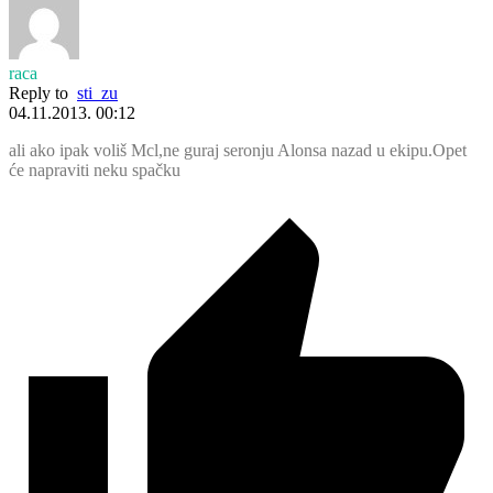
raca
Reply to
sti_zu
04.11.2013. 00:12
ali ako ipak voliš Mcl,ne guraj seronju Alonsa nazad u ekipu.Opet
će napraviti neku spačku