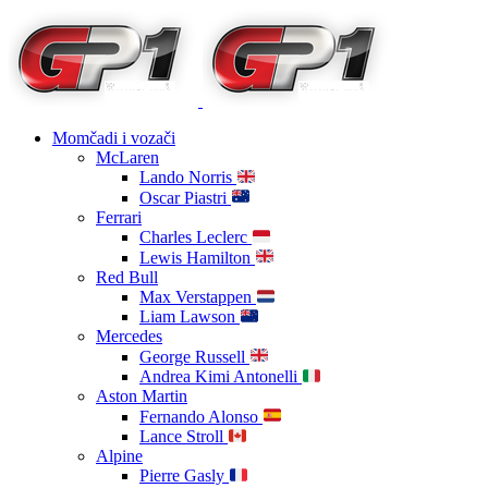
Momčadi i vozači
McLaren
Lando Norris
Oscar Piastri
Ferrari
Charles Leclerc
Lewis Hamilton
Red Bull
Max Verstappen
Liam Lawson
Mercedes
George Russell
Andrea Kimi Antonelli
Aston Martin
Fernando Alonso
Lance Stroll
Alpine
Pierre Gasly