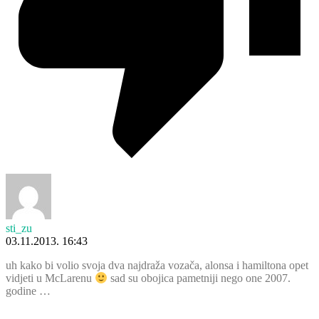
sti_zu
03.11.2013. 16:43
uh kako bi volio svoja dva najdraža vozača, alonsa i hamiltona opet
vidjeti u McLarenu
sad su obojica pametniji nego one 2007.
godine …