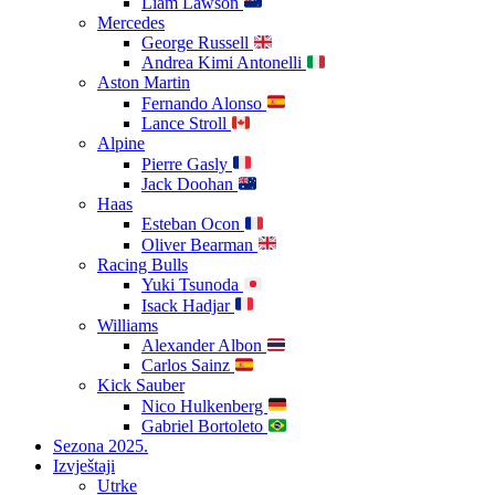
Liam Lawson
Mercedes
George Russell
Andrea Kimi Antonelli
Aston Martin
Fernando Alonso
Lance Stroll
Alpine
Pierre Gasly
Jack Doohan
Haas
Esteban Ocon
Oliver Bearman
Racing Bulls
Yuki Tsunoda
Isack Hadjar
Williams
Alexander Albon
Carlos Sainz
Kick Sauber
Nico Hulkenberg
Gabriel Bortoleto
Sezona 2025.
Izvještaji
Utrke