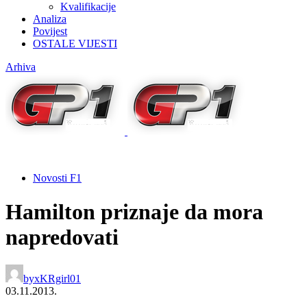
Kvalifikacije
Analiza
Povijest
OSTALE VIJESTI
Arhiva
Novosti F1
Hamilton priznaje da mora
napredovati
by
xKRgirl01
03.11.2013.