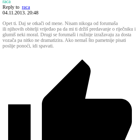
raca
Reply to
raca
04.11.2013. 20:48
Opet ti. Daj se otkači od mene. Nisam nikoga od forumaša
ili njihovih obitelji vrijeđao pa da mi ti držiš predavanje o riječniku i
glumiš neki moral. Drugi se forumaši i ružnije izražavaju za dosta
vozača pa nitko ne dramatizira. Ako nemaš što pametnije pisati
poslije ponoći, idi spavati.