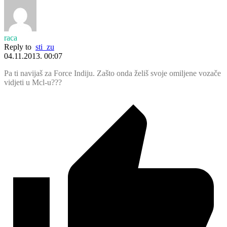
raca
Reply to
sti_zu
04.11.2013. 00:07
Pa ti navijaš za Force Indiju. Zašto onda želiš svoje omiljene vozače
vidjeti u Mcl-u???