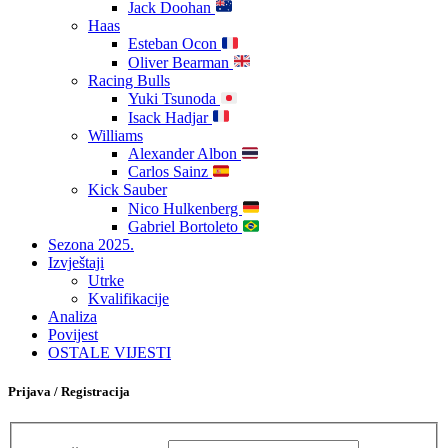
Jack Doohan
Haas
Esteban Ocon
Oliver Bearman
Racing Bulls
Yuki Tsunoda
Isack Hadjar
Williams
Alexander Albon
Carlos Sainz
Kick Sauber
Nico Hulkenberg
Gabriel Bortoleto
Sezona 2025.
Izvještaji
Utrke
Kvalifikacije
Analiza
Povijest
OSTALE VIJESTI
Prijava / Registracija