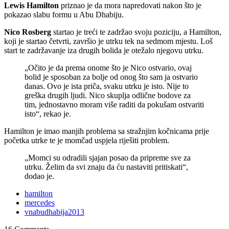
Lewis Hamilton
priznao je da mora napredovati nakon što je
pokazao slabu formu u Abu Dhabiju.
Nico Rosberg
startao je treći te zadržao svoju poziciju, a Hamilton,
koji je startao četvrti, završio je utrku tek na sedmom mjestu. Loš
start te zadržavanje iza drugih bolida je otežalo njegovu utrku.
„Očito je da prema onome što je Nico ostvario, ovaj
bolid je sposoban za bolje od onog što sam ja ostvario
danas. Ovo je ista priča, svaku utrku je isto. Nije to
greška drugih ljudi. Nico skuplja odlične bodove za
tim, jednostavno moram više raditi da pokušam ostvariti
isto“, rekao je.
Hamilton je imao manjih problema sa stražnjim kočnicama prije
početka utrke te je momčad uspjela riješiti problem.
„Momci su odradili sjajan posao da pripreme sve za
utrku. Želim da svi znaju da ću nastaviti pritiskati“,
dodao je.
hamilton
mercedes
vnabudhabija2013