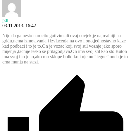
pdl
03.11.2013. 16:42
Nije da ga nesto narocito gotivim ali ovaj covjek je najrealniji na
gridu,nema izmotavanja i izvlacenja na ovo i ono,jednostavno kaze
kad podbaci i to je to.On je vozac koji svoj stil voznje jako sporo
mijenja ,tacnije tesko se prilagodjava.On ima svoj stil kao sto Buton
ima svoj i to je to,ako mu sklope bolid koji njemu “legne” onda je to
crna munja na stazi.