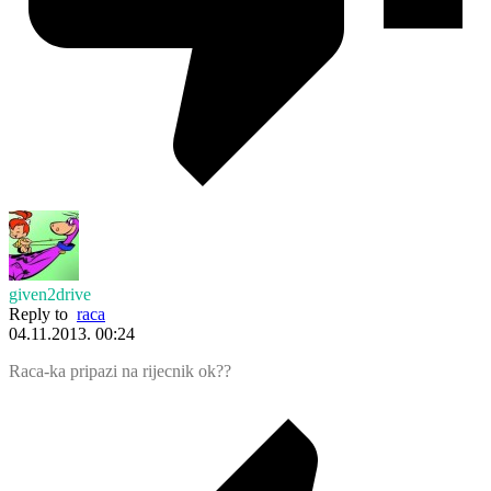
given2drive
Reply to
raca
04.11.2013. 00:24
Raca-ka pripazi na rijecnik ok??