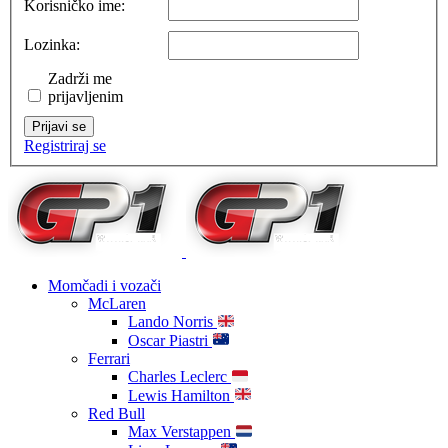
Korisničko ime:
Lozinka:
Zadrži me
prijavljenim
Prijavi se
Registriraj se
Momčadi i vozači
McLaren
Lando Norris
Oscar Piastri
Ferrari
Charles Leclerc
Lewis Hamilton
Red Bull
Max Verstappen