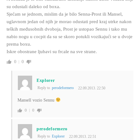
su odustali daleko od boxa.
Sjećam se jednom, mislim da je bilo Senna-Prost ili Mansel,
uglavnom jedan od njih je morao odustati pred kraj utrke nakon
teških međusobnih dvoboja, Prost je ustopao Sennu i tako mu
nabio nogu u cocpit da su se skoro potukli vozikajući se u dvoje
prema boxu.
Iskre obostrane ljubavi su frcale na sve strane.
0
0
Explorer
Reply to
perodeformero
22.09.2013. 22:50
Mansell vozio Sennu
0
0
perodeformero
Reply to
Explorer
22.09.2013. 22:51