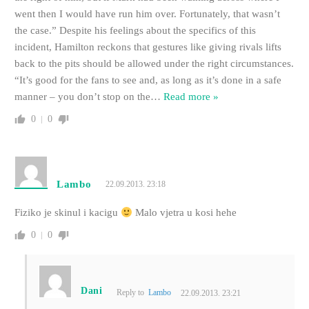
went then I would have run him over. Fortunately, that wasn’t
the case.” Despite his feelings about the specifics of this
incident, Hamilton reckons that gestures like giving rivals lifts
back to the pits should be allowed under the right circumstances.
“It’s good for the fans to see and, as long as it’s done in a safe
manner – you don’t stop on the
…
Read more »
0
0
Lambo
22.09.2013. 23:18
Fiziko je skinul i kacigu
Malo vjetra u kosi hehe
0
0
Dani
Reply to
Lambo
22.09.2013. 23:21