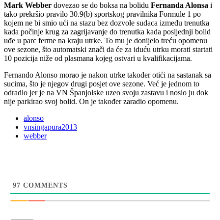
Mark Webber
dovezao se do boksa na bolidu
Fernanda Alonsa
i
tako prekršio pravilo 30.9(b) sportskog pravilnika Formule 1 po
kojem ne bi smio ući na stazu bez dozvole sudaca između trenutka
kada počinje krug za zagrijavanje do trenutka kada posljednji bolid
uđe u parc ferme na kraju utrke. To mu je donijelo treću opomenu
ove sezone, što automatski znači da će za iduću utrku morati startati
10 pozicija niže od plasmana kojeg ostvari u kvalifikacijama.
Fernando Alonso morao je nakon utrke također otići na sastanak sa
sucima, što je njegov drugi posjet ove sezone. Već je jednom to
odradio jer je na VN Španjolske uzeo svoju zastavu i nosio ju dok
nije parkirao svoj bolid. On je također zaradio opomenu.
alonso
vnsingapura2013
webber
97
COMMENTS