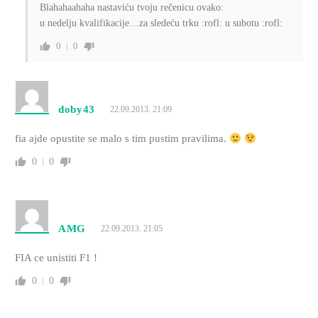
Blahahaahaha nastaviću tvoju rečenicu ovako:
u nedelju kvalifikacije…za sledeću trku :rofl: u subotu :rofl:
0
0
doby43
22.09.2013. 21:09
fia ajde opustite se malo s tim pustim pravilima.
0
0
AMG
22.09.2013. 21:05
FIA ce unistiti F1 !
0
0