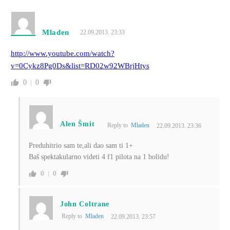
Mladen
22.09.2013. 23:33
http://www.youtube.com/watch?
v=0Cykz8Pg0Ds&list=RD02w92WBrjHtys
0
0
Alen Šmit
Reply to
Mladen
22.09.2013. 23:36
Preduhitrio sam te,ali dao sam ti 1+
Baš spektakularno videti 4 f1 pilota na 1 bolidu!
0
0
John Coltrane
Reply to
Mladen
22.09.2013. 23:57