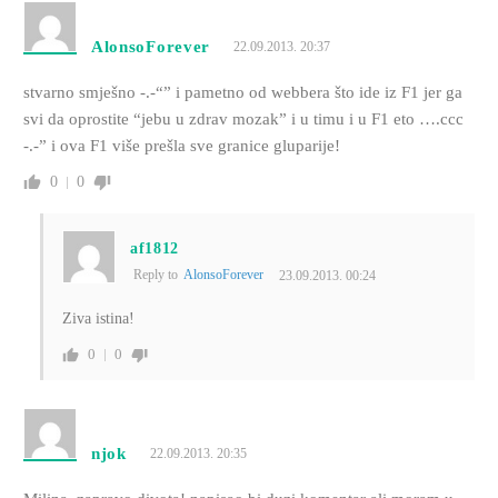
AlonsoForever
22.09.2013. 20:37
stvarno smješno -.-“” i pametno od webbera što ide iz F1 jer ga
svi da oprostite “jebu u zdrav mozak” i u timu i u F1 eto ….ccc
-.-” i ova F1 više prešla sve granice gluparije!
0
0
af1812
Reply to
AlonsoForever
23.09.2013. 00:24
Ziva istina!
0
0
njok
22.09.2013. 20:35