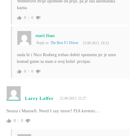
Webberove dvije opomene od prije, pa je išla automatska
kazna.
0
0
stari lisac
Reply to
The Best F1 Driver
23.09.2013. 10:12
onda bi i Nico Rosberg trebao dobiti opomenu jer je uzeo
komad gume sa staze u svoj bolid :prcnjau:
0
0
Larry Laffer
22.09.2013. 21:27
Senna i Mansell. Need I say more? FIA kreteni…
0
0