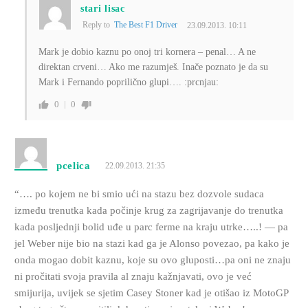
stari lisac
Reply to
The Best F1 Driver
23.09.2013. 10:11
Mark je dobio kaznu po onoj tri kornera – penal… A ne
direktan crveni… Ako me razumješ. Inače poznato je da su
Mark i Fernando poprilično glupi…. :prcnjau:
0
0
pcelica
22.09.2013. 21:35
“…. po kojem ne bi smio ući na stazu bez dozvole sudaca
između trenutka kada počinje krug za zagrijavanje do trenutka
kada posljednji bolid uđe u parc ferme na kraju utrke…..! — pa
jel Weber nije bio na stazi kad ga je Alonso povezao, pa kako je
onda mogao dobit kaznu, koje su ovo gluposti…pa oni ne znaju
ni pročitati svoja pravila al znaju kažnjavati, ovo je već
smijurija, uvijek se sjetim Casey Stoner kad je otišao iz MotoGP