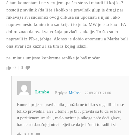
čitam komentare i ne vjerujem..pa šta ste svi retardi ili koj k..?
postoji pravilnik (da li je i koliko je pravilnik glup je drugi par
rukava) i svi sudionici ovog cirkusa su upoznati s njim.. ako
naprave nešto kontra idu sankcije i to je to..MW je isto kao i FA
dobro znao da ovakva vožnja povlači sankcije. To što su to
napravili iz PR-a, jebiga. Alonso je dobio opomenu a Marka boli
ona stvar i za kaznu i za tim iz kojeg izlazi.
ps. minus umjesto konkretne replike je baš moćan
0
0
Lambo
Reply to
Mr.Jack
22.09.2013. 21:06
Kume i prije su pravila bila , možda ne toliko stroga ili nisu se
toliko provodila, ali i u tome i je bit , pravila su tu da se krše
u pozitivnom smislu , malo taxiranja nikoga neče doči glave,
bar ne na današnjoj utrci . Sjeti se da je i šumi to radil i sl,
0
0