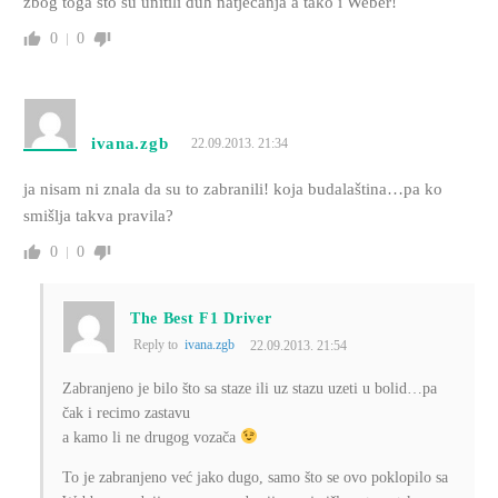
zbog toga što su unitili duh natjecanja a tako i Weber!
0
0
ivana.zgb
22.09.2013. 21:34
ja nisam ni znala da su to zabranili! koja budalaština…pa ko
smišlja takva pravila?
0
0
The Best F1 Driver
Reply to
ivana.zgb
22.09.2013. 21:54
Zabranjeno je bilo što sa staze ili uz stazu uzeti u bolid…pa
čak i recimo zastavu
a kamo li ne drugog vozača
To je zabranjeno već jako dugo, samo što se ovo poklopilo sa