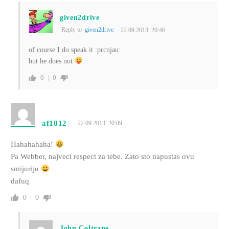
given2drive
Reply to
given2drive
22.09.2013. 20:46
of course I do speak it :prcnjau:
but he does not
0
0
af1812
22.09.2013. 20:09
Hahahahaha!
Pa Webber, najveci respect za tebe. Zato sto napustas ovu
smijuriju
dafuq
0
0
John Coltrane