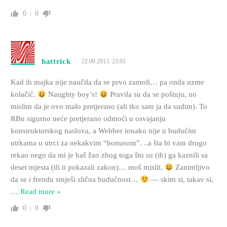
0
0
hattrick
22.09.2013. 23:01
Kad ih majka nije naučila da se prvo zamoli… pa onda uzme
kolačić.
Naughty boy’s!
Pravila su da se poštuju, no
mislim da je ovo malo pretjerano (ali tko sam ja da sudim). To
RBu sigurno neće pretjerano odmoći u osvajanju
konstruktorskog naslova, a Webber ionako nije u budućim
utrkama u utrci za nekakvim “bonusom”. ..a šta bi vam drugo
rekao nego da mi je baš žao zbog toga što su (ih) ga kaznili sa
deset mjesta (ili ti pokazali zakon)… moš mislit.
Zanimljivo
da se i frendu smješi slična budućnost…
— skim si, takav si,
…
Read more »
0
0