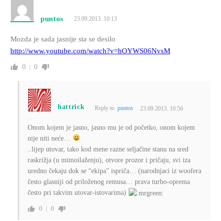
puntos
23.09.2013. 10:13
Mozda je sada jasnije sta se desilo
http://www.youtube.com/watch?v=hOYWS06NvsM
0
0
hattrick
Reply to
puntos
23.09.2013. 10:56
Onom kojem je jasno, jasno mu je od početko, onom kojem
nije niti neće…
..lijep utovar, tako kod mene razne seljačine stanu na sred
raskrižja (u mimoilaženju), otvore prozor i pričaju, svi iza
uredno čekaju dok se “ekipa” ispriča… (narodnjaci iz woofera
često glasniji od priloženog remusa… prava turbo-oprema
često pri takvim utovar-istovarima)
0
0