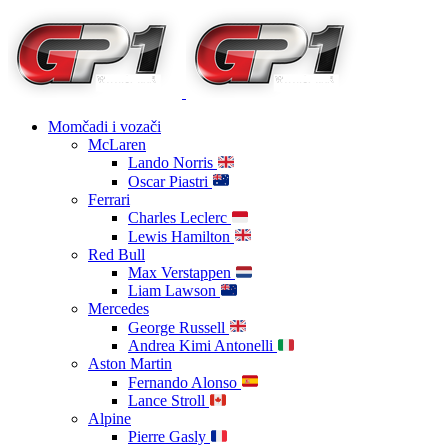
Momčadi i vozači
McLaren
Lando Norris
Oscar Piastri
Ferrari
Charles Leclerc
Lewis Hamilton
Red Bull
Max Verstappen
Liam Lawson
Mercedes
George Russell
Andrea Kimi Antonelli
Aston Martin
Fernando Alonso
Lance Stroll
Alpine
Pierre Gasly