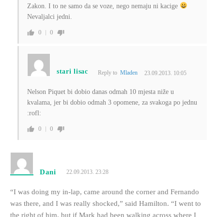
Zakon. I to ne samo da se voze, nego nemaju ni kacige
Nevaljalci jedni.
0
0
stari lisac
Reply to
Mladen
23.09.2013. 10:05
Nelson Piquet bi dobio danas odmah 10 mjesta niže u
kvalama, jer bi dobio odmah 3 opomene, za svakoga po jednu
:rofl:
0
0
Dani
22.09.2013. 23:28
“I was doing my in-lap, came around the corner and Fernando
was there, and I was really shocked,” said Hamilton. “I went to
the right of him, but if Mark had been walking across where I