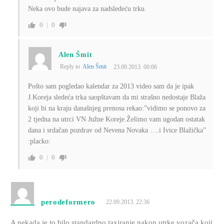
Neka ovo bude najava za nadsledeću trku.
0
0
Alen Šmit
Reply to
Alen Šmit
23.09.2013. 00:06
Pošto sam pogledao kalendar za 2013 video sam da je ipak
J.Koreja sledeća trka saopštavam da mi strašno nedostaje Blaža
koji bi na kraju današnjeg prenosa rekao:”vidimo se ponovo za
2 tjedna na utrci VN Južne Koreje.Želimo vam ugodan ostatak
dana i srdačan pozdrav od Nevena Novaka ….i Ivice Blažička”
:placko:
0
0
perodeformero
22.09.2013. 22:36
A nekada je to bilo standardno taxiranje nakon utrke vozača koji