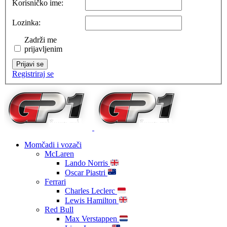
Korisničko ime:
Lozinka:
Zadrži me
prijavljenim
Prijavi se
Registriraj se
Momčadi i vozači
McLaren
Lando Norris
Oscar Piastri
Ferrari
Charles Leclerc
Lewis Hamilton
Red Bull
Max Verstappen