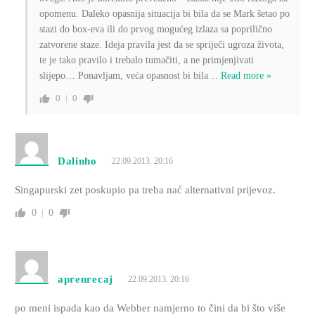
opomenu. Daleko opasnija situacija bi bila da se Mark šetao po
stazi do box-eva ili do prvog mogućeg izlaza sa poprilično
zatvorene staze. Ideja pravila jest da se spriječi ugroza života,
te je tako pravilo i trebalo tumačiti, a ne primjenjivati
slijepo… Ponavljam, veća opasnost bi bila
…
Read more »
0
0
Dalinho
22.09.2013. 20:16
Singapurski zet poskupio pa treba nać alternativni prijevoz.
0
0
aprenrecaj
22.09.2013. 20:16
po meni ispada kao da Webber namjerno to čini da bi što više