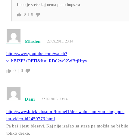
Imao je sreće kaj nema puno hupsera.
0
0
Mladen
22.09.2013. 23:14
http://www.youtube.com/watch?
v=hBIZF3sDFTI&list=RD02w92WBrjHtys
0
0
Dani
22.09.2013. 23:14
http://www.blick.ch/sport/formel1/der-wahnsinn-von-singapur-
im-video-id2450773.html
Pa baš i jesu blesavi. Kaj nije izašao sa staze pa možda ne bi bilo
toliko dreke.