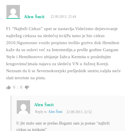
Alen Šmit
22.09.2013. 22:44
F1 “Najbrži Cirkus” opet se nastavlja.Videćemo dejstvovanje
najbržeg cirkusa na sledećoj trci(Pa tamo je bio cirkus
2010.Sigurnosno vozilo propisno trošilo gorivo dok Hemilton
kaže da su uslovi već za Intermedije,a prošle godine Gangam
Style i Hemiltonovo ubijanje žabca Kermita u poslednjim
krugovima!)mala najava za sledeću VN u Južnoj Koreji.
Neznam da li se Severnokorejski prešjednik smirio,valjda neće
slati teroriste na pistu.
0
0
Alen Šmit
Reply to
Alen Šmit
22.09.2013. 22:52
U jbt malo sam se prešao.Bogami sam ja postao “najbrži
cirkus sa jezikom”