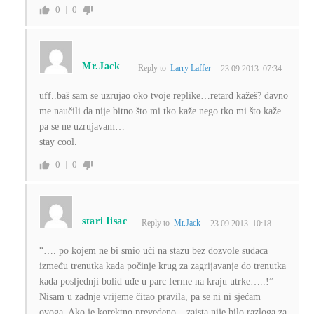
0
0
Mr.Jack
Reply to
Larry Laffer
23.09.2013. 07:34
uff..baš sam se uzrujao oko tvoje replike…retard kažeš? davno
me naučili da nije bitno što mi tko kaže nego tko mi što kaže..
pa se ne uzrujavam…
stay cool.
0
0
stari lisac
Reply to
Mr.Jack
23.09.2013. 10:18
“…. po kojem ne bi smio ući na stazu bez dozvole sudaca
između trenutka kada počinje krug za zagrijavanje do trenutka
kada posljednji bolid uđe u parc ferme na kraju utrke…..!”
Nisam u zadnje vrijeme čitao pravila, pa se ni ni sjećam
ovoga. Ako je korektno prevedeno – zaista nije bilo razloga za