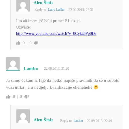
Alen Šmit
Reply to
Larry Laffer
22.09.2013. 22:31
I to ali imam još bolji primer F1 taxija.
Uživajte:
http://www.youtube.com/watch?v=0Cykz8Pg0Ds
0
0
Lambo
22.09.2013. 21:20
Ja samo čekam iz FIje da netko napiše pravilnik da se u subotu
vozi utrka , a u nedjelju kvalifikacije ehehehehe
0
0
Alen Šmit
Reply to
Lambo
22.09.2013. 22:49