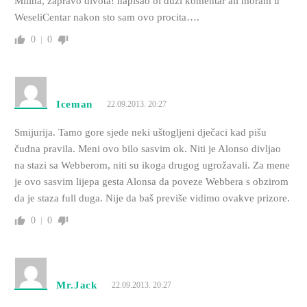
Milina, zapravo divota! napisao bi duzi komentar ali moram u
WeseliCentar nakon sto sam ovo procita….
0
0
Iceman
22.09.2013. 20:27
Smijurija. Tamo gore sjede neki uštogljeni dječaci kad pišu
čudna pravila. Meni ovo bilo sasvim ok. Niti je Alonso divljao
na stazi sa Webberom, niti su ikoga drugog ugrožavali. Za mene
je ovo sasvim lijepa gesta Alonsa da poveze Webbera s obzirom
da je staza full duga. Nije da baš previše vidimo ovakve prizore.
0
0
Mr.Jack
22.09.2013. 20:27