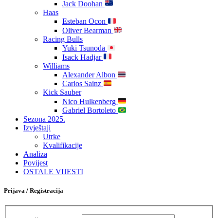
Jack Doohan
Haas
Esteban Ocon
Oliver Bearman
Racing Bulls
Yuki Tsunoda
Isack Hadjar
Williams
Alexander Albon
Carlos Sainz
Kick Sauber
Nico Hulkenberg
Gabriel Bortoleto
Sezona 2025.
Izvještaji
Utrke
Kvalifikacije
Analiza
Povijest
OSTALE VIJESTI
Prijava / Registracija