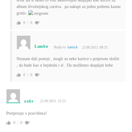
stvar šta si netko to voli samovoljno skupljati kao sličice za
album životinjskog carstva.. pa nakupi za jednu poštenu kaznu
gratis.
0
0
Lambo
Reply to
hattrick
23.09.2013. 09:35
Neznam dali postoji , mogli su neke kartice s potpisom složiti
, da bude kao u bejsbolu i sl . Da možžemo skupljati hehe
0
0
zx6r
22.09.2013. 23:53
Pretjeruju s pravilima!
0
0