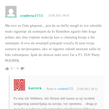
scuderia1715
23.09.2013. 06:41
Ma ovo su čiste gluposti…jest da su dečki mogli to sve odraditi
malo sigurnije ali sumnjam da bi Hamilton zgazio bilo koga
jedino ako ima vrijeme reakcija kao u crknutog konja u što
sumnjam. A ovo da nesmiješ pokupiti vozača ili uzet svoju
zastavu je nevjerojatno, ako se sigurno odradi neznam zašto bi
bilo zabranjeno. Ipak do donosi neki novi čar u F1. FIA=Party
POOPER.
0
0
hattrick
Reply to
scuderia1715
23.09.2013. 09:12
Pa nisu niti Webberu, niti Alonsu dali kaznu za taj incident
nesigurnog zaustavljanja na zavoju, već opomenu… druga je