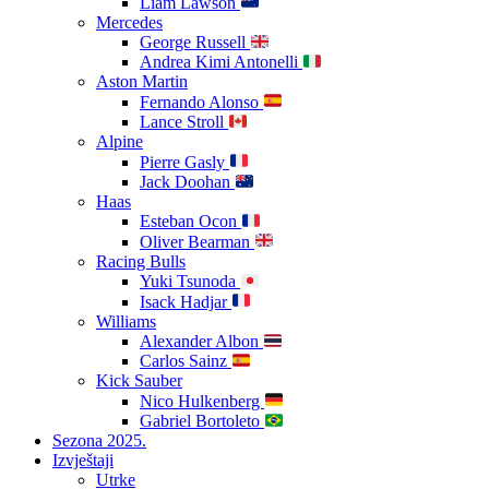
Liam Lawson
Mercedes
George Russell
Andrea Kimi Antonelli
Aston Martin
Fernando Alonso
Lance Stroll
Alpine
Pierre Gasly
Jack Doohan
Haas
Esteban Ocon
Oliver Bearman
Racing Bulls
Yuki Tsunoda
Isack Hadjar
Williams
Alexander Albon
Carlos Sainz
Kick Sauber
Nico Hulkenberg
Gabriel Bortoleto
Sezona 2025.
Izvještaji
Utrke