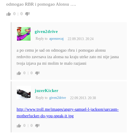
odmogao RBR i pomogao Alonsu ….
0
0
given2drive
Reply to
aprenrecaj
22.09.2013. 20:24
a po cemu je sad on odmogao rbru i pomogao alonsu
redovito zavrsava iza alonsa na kraju utrke zato mi nije jasna
tvoja izjava pa mi molim te malo razjasni
0
0
juzerKicker
Reply to
given2drive
22.09.2013. 20:38
http://www.troll.me/images/angry-samuel-l-jackson/sarcasm-
motherfucker-do-you-speak-it.jpg
0
0