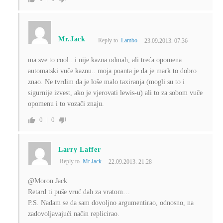
Mr.Jack
Reply to
Lambo
23.09.2013. 07:36
ma sve to cool.. i nije kazna odmah, ali treća opomena
automatski vuče kaznu.. moja poanta je da je mark to dobro
znao. Ne tvrdim da je loše malo taxiranja (mogli su to i
sigurnije izvest, ako je vjerovati lewis-u) ali to za sobom vuče
opomenu i to vozači znaju.
0
0
Larry Laffer
Reply to
Mr.Jack
22.09.2013. 21:28
@Moron Jack
Retard ti puše vruć dah za vratom…
P.S. Nadam se da sam dovoljno argumentirao, odnosno, na
zadovoljavajući način replicirao.