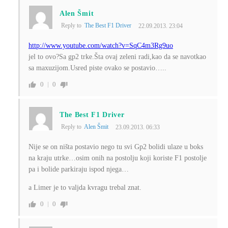
Alen Šmit
Reply to
The Best F1 Driver
22.09.2013. 23:04
http://www.youtube.com/watch?v=SqC4m3Rg9uo
jel to ovo?Sa gp2 trke.Šta ovaj zeleni radi,kao da se navotkao
sa maxuzijom.Usred piste ovako se postavio…..
0
0
The Best F1 Driver
Reply to
Alen Šmit
23.09.2013. 06:33
Nije se on ništa postavio nego tu svi Gp2 bolidi ulaze u boks
na kraju utrke…osim onih na postolju koji koriste F1 postolje
pa i bolide parkiraju ispod njega…
a Limer je to valjda kvragu trebal znat.
0
0