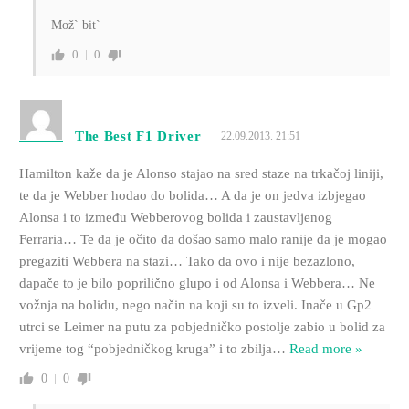
Mož` bit`
0
0
The Best F1 Driver
22.09.2013. 21:51
Hamilton kaže da je Alonso stajao na sred staze na trkačoj liniji,
te da je Webber hodao do bolida… A da je on jedva izbjegao
Alonsa i to između Webberovog bolida i zaustavljenog
Ferraria… Te da je očito da došao samo malo ranije da je mogao
pregaziti Webbera na stazi… Tako da ovo i nije bezazlono,
dapače to je bilo poprilično glupo i od Alonsa i Webbera… Ne
vožnja na bolidu, nego način na koji su to izveli. Inače u Gp2
utrci se Leimer na putu za pobjedničko postolje zabio u bolid za
vrijeme tog “pobjedničkog kruga” i to zbilja
…
Read more »
0
0