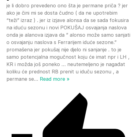
je li dobro prevedeno ono šta je permane priča ? jer
ako je čini mi se dosta čudno ( da ne upotrebim
“teži” izraz ) . jer iz izjave alonsa da se sada fokusira
na iduću sezonu i novi POKUŠAJ osvajanja naslova
onda je alanova izjava da ” alonso može samo sanjati
o osvajanju naslova s Ferrarijem iduće sezone.”
promašena jer pokušaj nije djelo ni sanjanje . to je
samo potencjalna mogučnost koju će imat npr i LH ,
KR i možda još poneko … neutemeljeno je nagađat
koliku će prednost RB prenit u iduču sezonu , a
permane se
…
Read more »