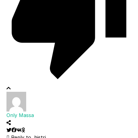
Only Massa
Reply to
histri