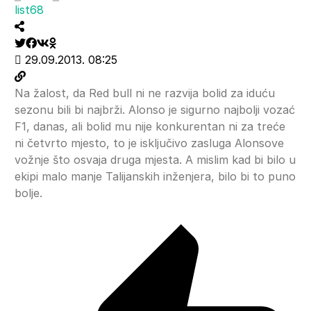
list68
29.09.2013. 08:25
Na žalost, da Red bull ni ne razvija bolid za iduću
sezonu bili bi najbrži. Alonso je sigurno najbolji vozać
F1, danas, ali bolid mu nije konkurentan ni za treće
ni četvrto mjesto, to je isključivo zasluga Alonsove
vožnje što osvaja druga mjesta. A mislim kad bi bilo u
ekipi malo manje Talijanskih inženjera, bilo bi to puno
bolje.