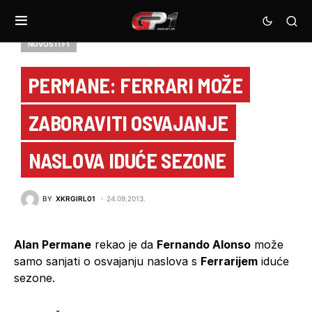
NOVOSTI F1
PERMANE: FERRARI MOŽE
ZABORAVITI OSVAJANJE
NASLOVA IDUĆE SEZONE
BY
XKRGIRL01
24.09.2013.
Alan Permane
rekao je da
Fernando Alonso
može
samo sanjati o osvajanju naslova s
Ferrarijem
iduće
sezone.