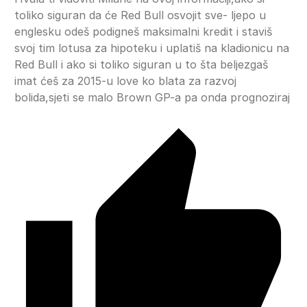
toliko siguran da će Red Bull osvojit sve- ljepo u
englesku odeš podigneš maksimalni kredit i staviš
svoj tim lotusa za hipoteku i uplatiš na kladionicu na
Red Bull i ako si toliko siguran u to šta beljezgaš
imat ćeš za 2015-u love ko blata za razvoj
bolida,sjeti se malo Brown GP-a pa onda prognoziraj