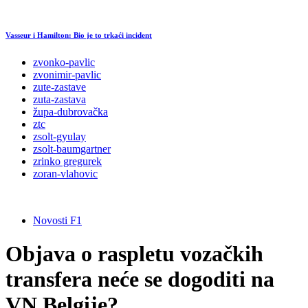
Vasseur i Hamilton: Bio je to trkaći incident
zvonko-pavlic
zvonimir-pavlic
zute-zastave
zuta-zastava
župa-dubrovačka
ztc
zsolt-gyulay
zsolt-baumgartner
zrinko gregurek
zoran-vlahovic
Novosti F1
Objava o raspletu vozačkih
transfera neće se dogoditi na
VN Belgije?