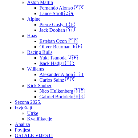
Aston Martin
Fernando Alonso 🇪🇸
Lance Stroll 🇨🇦
Alpine
Pierre Gasly 🇫🇷
Jack Doohan 🇦🇺
Haas
Esteban Ocon 🇫🇷
Oliver Bearman 🇬🇧
Racing Bulls
Yuki Tsunoda 🇯🇵
Isack Hadjar 🇫🇷
Williams
Alexander Albon 🇹🇭
Carlos Sainz 🇪🇸
Kick Sauber
Nico Hulkenberg 🇩🇪
Gabriel Bortoleto 🇧🇷
Sezona 2025.
Izvještaji
Utrke
Kvalifikacije
Analiza
Povijest
OSTALE VIJESTI