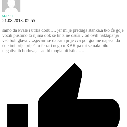
srakar
21.08.2013. 05:55
samo da kvale i utrka dođu…. jer mi je preduga stanka,a tko će gdje
voziti pustimo to njima dok se tinta ne osuši…od ovih naklapanja
već boli glava…..sjećam se da sam prije cca pol godine napisal da
će kimi prije prijeći u ferrari nego u RBR pa mi se nakupilo
negativnih bodova,a sad bi mogla bit istina….