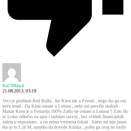
Rai78Black
21.08.2013. 03:19
Veci je problem Red Bullu , što Kimi ide u Ferrari , nego što ga oni
neće imati . Da Kimi ostane u Lotusu , nebi oni previše skakali .
Makar Kimi je u Ferrariju 100% Zašto ne ostane u Lotusu ? Zato što
se Lotus odlučio na spor i stabilan razvoj , bez velikih financijskih
zaleta u nepoznato , a on nema vremena čekati . Samo mi nije jasno
tko je to L.di M. naredio da dovede Kimija , pošto ga ovaj ne može