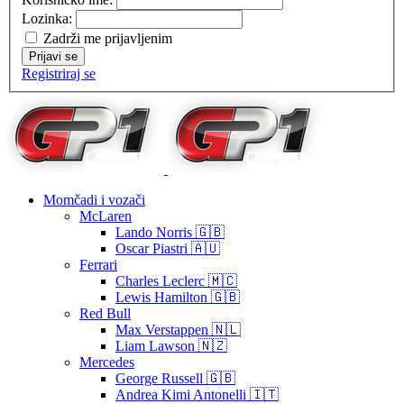
Lozinka:
Zadrži me prijavljenim
Prijavi se
Registriraj se
Momčadi i vozači
McLaren
Lando Norris 🇬🇧
Oscar Piastri 🇦🇺
Ferrari
Charles Leclerc 🇲🇨
Lewis Hamilton 🇬🇧
Red Bull
Max Verstappen 🇳🇱
Liam Lawson 🇳🇿
Mercedes
George Russell 🇬🇧
Andrea Kimi Antonelli 🇮🇹