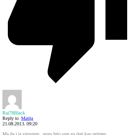
Rai78Black
Reply to
Matija
21.08.2013. 09:20
Ma da i ja vjerujem , nego htio sam ga dati kao primjer .