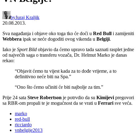
by
Juraj Kraljik
20.08.2013.
Sva nagađanja i objave oko toga tko će doći u
Red Bull
i zamijeniti
Webbera
ipak se neće dogoditi ovog vikenda u
Belgiji
.
Iako je
Sport Bild
objavio da ćemo upravo tada saznati rasplet jedne
od najvećih saga o transferu vozača, Dr. Helmut Marko je danas
rekao:
“Objavit ćemo tu vijest kada za to dođe vrijeme, a to
definitivno neće biti na Spa.”
“Ono što ćemo učiniti će biti najbolje za tim.”
Prije 24 sata
Steve Robertson
je potrvdio da su
Kimijevi
pregovori
sa RBR-om propali te je mogućnost da se vrati u
Ferrari
sve veća.
marko
red-bull
ricciardo
vnbelgije2013