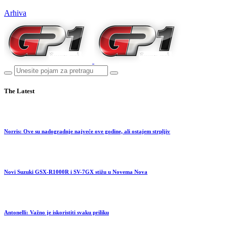
Arhiva
The Latest
Norris: Ove su nadogradnje najveće ove godine, ali ostajem strpljiv
Novi Suzuki GSX-R1000R i SV-7GX stižu u Novema Nova
Antonelli: Važno je iskoristiti svaku priliku