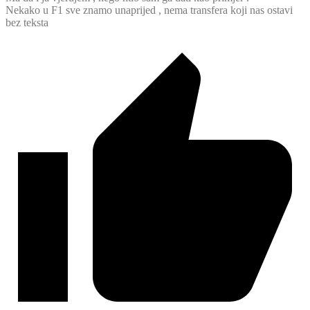
Nekako u F1 sve znamo unaprijed , nema transfera koji nas ostavi
bez teksta