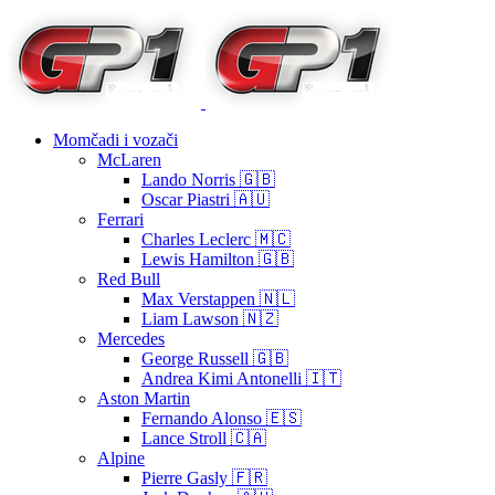
Momčadi i vozači
McLaren
Lando Norris 🇬🇧
Oscar Piastri 🇦🇺
Ferrari
Charles Leclerc 🇲🇨
Lewis Hamilton 🇬🇧
Red Bull
Max Verstappen 🇳🇱
Liam Lawson 🇳🇿
Mercedes
George Russell 🇬🇧
Andrea Kimi Antonelli 🇮🇹
Aston Martin
Fernando Alonso 🇪🇸
Lance Stroll 🇨🇦
Alpine
Pierre Gasly 🇫🇷