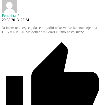
Ferrarista_5
20.08.2013. 23:24
Ja imam neki osjecaj da se dogoditi neko veliko iznenađenje tipa
Hulk u RBR ili Maldonado u Ferari ili tako nesto slicno