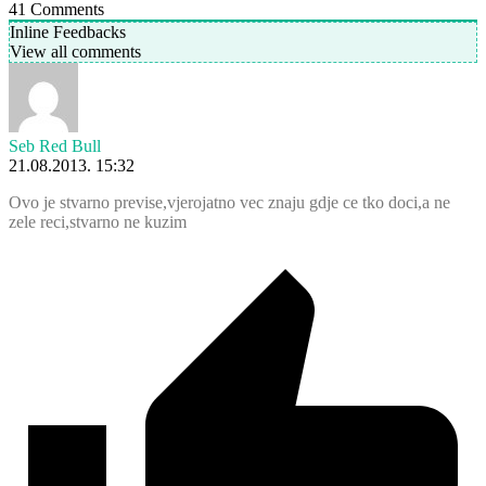
41
Comments
Inline Feedbacks
View all comments
Seb Red Bull
21.08.2013. 15:32
Ovo je stvarno previse,vjerojatno vec znaju gdje ce tko doci,a ne
zele reci,stvarno ne kuzim