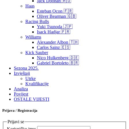
Jack Doohan 🇦🇺
Haas
Esteban Ocon 🇫🇷
Oliver Bearman 🇬🇧
Racing Bulls
Yuki Tsunoda 🇯🇵
Isack Hadjar 🇫🇷
Williams
Alexander Albon 🇹🇭
Carlos Sainz 🇪🇸
Kick Sauber
Nico Hulkenberg 🇩🇪
Gabriel Bortoleto 🇧🇷
Sezona 2025.
Izvještaji
Utrke
Kvalifikacije
Analiza
Povijest
OSTALE VIJESTI
Prijava / Registracija
Prijavi se
Korisničko ime: