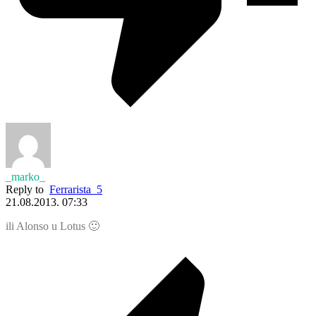
_marko_
Reply to
Ferrarista_5
21.08.2013. 07:33
ili Alonso u Lotus 🙂