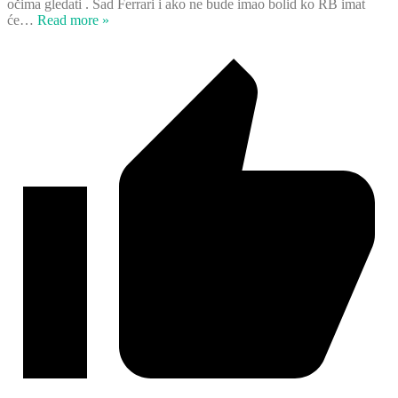
očima gledati . Sad Ferrari i ako ne bude imao bolid ko RB imat
će
…
Read more »