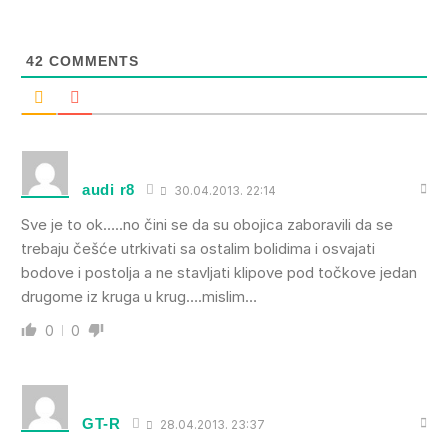
42
COMMENTS
audi r8
30.04.2013. 22:14
Sve je to ok…..no čini se da su obojica zaboravili da se
trebaju češće utrkivati sa ostalim bolidima i osvajati
bodove i postolja a ne stavljati klipove pod točkove jedan
drugome iz kruga u krug….mislim…
0
0
GT-R
28.04.2013. 23:37