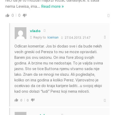
reći da je to možda i najbrži vozač današnjice. E sada
nema Lewisa, ima
…
Read more »
0
0
vlado
Reply to
Iceman
27.04.2013. 21:47
Odlican komentar. Jos bi dodao sve i da bude nekih
vecih greski od Pereza to mu se moze opravdati.
Barem jos ovu sezonu. On ima fore zbog svojih
godina. A brzine mu ne nedostaje. To je valjda svima
jasno. Sto se tice Buttona njemu stvarno sada nije
lako. Znam da se mnogi ne slazu. Ali pogledajte,
koliko on ima godina a koliko Perez. Vjerovatno je
ocekivao da ce do kraja karijere laditi…u svojoj ekipi
kad ono dolazi “ludi” Perez koji nema milosti.
0
0