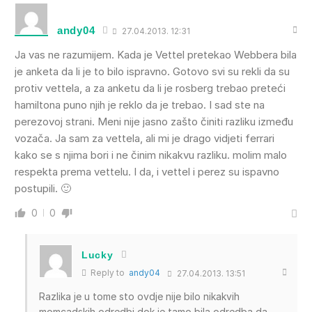
andy04
27.04.2013. 12:31
Ja vas ne razumijem. Kada je Vettel pretekao Webbera bila
je anketa da li je to bilo ispravno. Gotovo svi su rekli da su
protiv vettela, a za anketu da li je rosberg trebao preteći
hamiltona puno njih je reklo da je trebao. I sad ste na
perezovoj strani. Meni nije jasno zašto činiti razliku između
vozača. Ja sam za vettela, ali mi je drago vidjeti ferrari
kako se s njima bori i ne činim nikakvu razliku. molim malo
respekta prema vettelu. I da, i vettel i perez su ispavno
postupili. 🙂
0
0
Lucky
Reply to
andy04
27.04.2013. 13:51
Razlika je u tome sto ovdje nije bilo nikakvih
momcadskih odredbi,dok je tamo bila odredba da