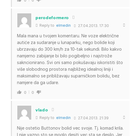
perodeformero
Reply to
elmedin
27.04.2013. 17:30
Mala mana u tvojem komentaru. Ne voze električne
autiće za sudaranje u lunaparku, nego bolide koji
ubrzavaju do 300 km/h za 10-tak sekundi. Bilo kakvo
namjerno zabijanje bi bilo pogibeljno i najstrože
sakncionirano. Svi oni samo pokušavaju iskoristiti što
više slobodnog prostora najbližeg idealnoj liniji i
maksimalno se približavaju suparničkom bolidu, bez
namjere da ga udare.
0
0
vlado
Reply to
elmedin
27.04.2013. 21:39
Nije ostetio Buttonov bolid vec svoje. Tj. komad krila.
I nije vazno sto se moglo desiti vec sta se desilo. Jer