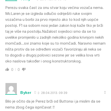
Perezu svaka čast za onu stvar koju većina vozača nema.
McLaren je se izgleda odlučio odriješiti ruke svojim
vozačima u borbi za prvo mjesto ako to kod njih uopće
postoji. F1 sa sobom nosi jedan zakon koji kaže tko je brži
taj je više na postolju.Nažalost svjedoci smo da se to
uvelike promjenilo u zadnjih nekoliko godina krivnjom nekih
momčadi…svi znamo koje su to momčadi. Naravno nemam
ništa protiv da se određeni vozači favoriziraju ali neka se
to dogodi u drugoj polovici sezone jer se velika lova vrti
oko naslova također i onog konstruktorskog.
0
0
Byker
28.04.2013. 09:39
Bilo je očito da je Perez brži od Buttona i ja mislim da se
nema zbog čega ispričavat !!