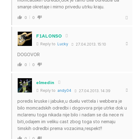
smanje okretaje i mirno privedu utrku kraju.
0
0
F1ALONSO
Reply to
Lucky
27.04.2013. 15:10
DOGOVOR
0
0
elmedin
Reply to
andy04
27.04.2013. 14:39
poredis kruske i jabuke,u duelu vettela i webbera je
bilo momcadskih odredbi i dogovora prije utrke dok u
mclarenu toga nikada nije bilo i nadam se da nece ni
biti,odajem im veliku cast zbog toga sto nemaju
timskih odredbi prema vozacima,respekt!!
0
0