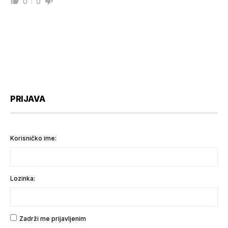
0
0
PRIJAVA
Korisničko ime:
Lozinka:
Zadrži me prijavljenim