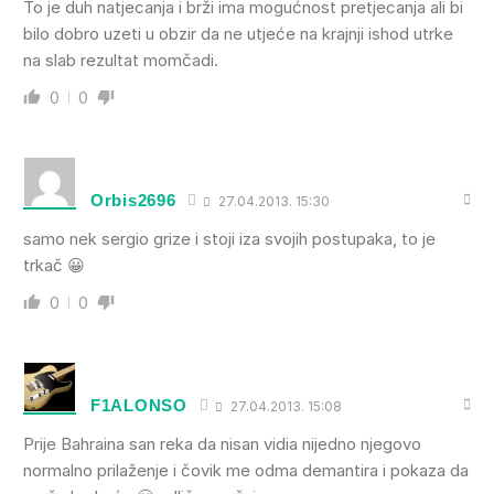
To je duh natjecanja i brži ima mogućnost pretjecanja ali bi
bilo dobro uzeti u obzir da ne utjeće na krajnji ishod utrke
na slab rezultat momčadi.
0
0
Orbis2696
27.04.2013. 15:30
samo nek sergio grize i stoji iza svojih postupaka, to je
trkač 😀
0
0
F1ALONSO
27.04.2013. 15:08
Prije Bahraina san reka da nisan vidia nijedno njegovo
normalno prilaženje i čovik me odma demantira i pokaza da