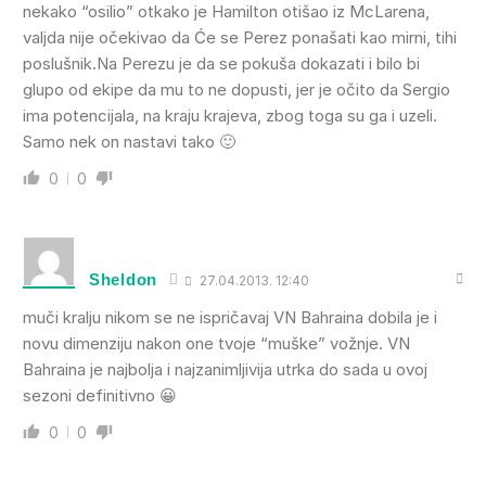
nekako “osilio” otkako je Hamilton otišao iz McLarena,
valjda nije očekivao da Će se Perez ponašati kao mirni, tihi
poslušnik.Na Perezu je da se pokuša dokazati i bilo bi
glupo od ekipe da mu to ne dopusti, jer je očito da Sergio
ima potencijala, na kraju krajeva, zbog toga su ga i uzeli.
Samo nek on nastavi tako 🙂
0
0
Sheldon
27.04.2013. 12:40
muči kralju nikom se ne ispričavaj VN Bahraina dobila je i
novu dimenziju nakon one tvoje “muške” vožnje. VN
Bahraina je najbolja i najzanimljivija utrka do sada u ovoj
sezoni definitivno 😀
0
0