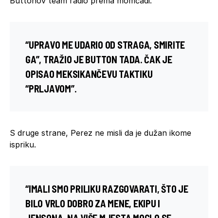
Buttonov team radio prema momčadi.
“UPRAVO ME UDARIO OD STRAGA, SMIRITE
GA”, TRAŽIO JE BUTTON TADA. ČAK JE
OPISAO MEKSIKANČEVU TAKTIKU
“PRLJAVOM”.
S druge strane, Perez ne misli da je dužan ikome
ispriku.
“IMALI SMO PRILIKU RAZGOVARATI, ŠTO JE
BILO VRLO DOBRO ZA MENE, EKIPU I
JENSONA. NA VIŠE MJESTA MOGLO SE