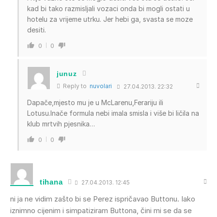
kad bi tako razmisljali vozaci onda bi mogli ostati u
hotelu za vrijeme utrku. Jer hebi ga, svasta se moze
desiti.
0
0
junuz
Reply to
nuvolari
27.04.2013. 22:32
Dapače,mjesto mu je u McLarenu,Ferariju ili
Lotusu.Inače formula nebi imala smisla i više bi ličila na
klub mrtvih pjesnika…
0
0
tihana
27.04.2013. 12:45
ni ja ne vidim zašto bi se Perez ispričavao Buttonu. Iako
iznimno cijenim i simpatiziram Buttona, čini mi se da se