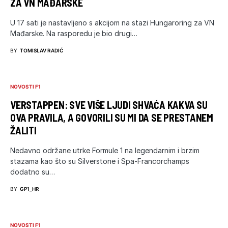
ZA VN MAĐARSKE
U 17 sati je nastavljeno s akcijom na stazi Hungaroring za VN
Mađarske. Na rasporedu je bio drugi…
BY
TOMISLAV RADIĆ
NOVOSTI F1
VERSTAPPEN: SVE VIŠE LJUDI SHVAĆA KAKVA SU
OVA PRAVILA, A GOVORILI SU MI DA SE PRESTANEM
ŽALITI
Nedavno održane utrke Formule 1 na legendarnim i brzim
stazama kao što su Silverstone i Spa-Francorchamps
dodatno su…
BY
GP1_HR
NOVOSTI F1