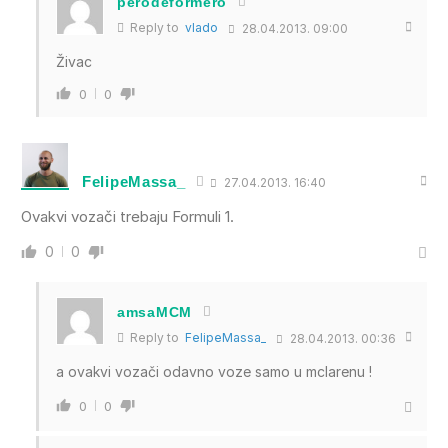
perodeformero
Reply to
vlado
28.04.2013. 09:00
Živac
0
0
FelipeMassa_
27.04.2013. 16:40
Ovakvi vozači trebaju Formuli 1.
0
0
amsaMCM
Reply to
FelipeMassa_
28.04.2013. 00:36
a ovakvi vozači odavno voze samo u mclarenu !
0
0