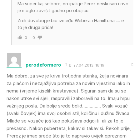
Ma super kaj se bore, no ipak je Perez neiskusan i ovo
je moglo završit gadno po obojicu.
Zreli dovoboj je bio između Webera i Hamiltona….. e
to je druga priča!
0
0
perodeformero
27.04.2013. 16:19
Ma dobro, za sve je kriva trotjedna stanka, želja novinara
za plaćom i nezajažljiva potreba za novim vijestima iako ih
nema (vrijeme kiselih krastavaca). Siguran sam da su se
nakon utrke svi sjeli, raspravili i zaboravili na to. Imaju hrpu
važnijeg posla. Da bolje srede bolid…………… Svaki vozač
(svaki čovjek) ima svoj osobni stil, količinu i dužinu živaca.
Mlade se vozače još kao pokušava odgojiti, ali za to je
prekasno. Nakon puberteta, kakav si takav si. Rekoh prije,
Prerez je imao sreće što je to napravio uvijek opreznom