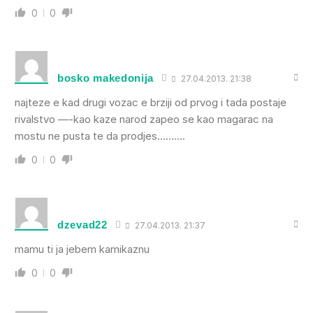
0
0
bosko makedonija
27.04.2013. 21:38
najteze e kad drugi vozac e brziji od prvog i tada postaje
rivalstvo —-kao kaze narod zapeo se kao magarac na
mostu ne pusta te da prodjes……….
0
0
dzevad22
27.04.2013. 21:37
mamu ti ja jebem kamikaznu
0
0