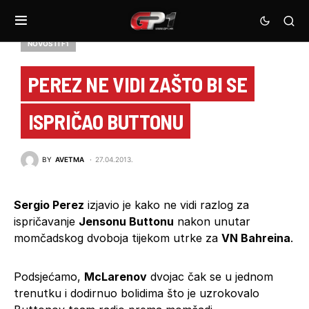
NOVOSTI F1
PEREZ NE VIDI ZAŠTO BI SE
ISPRIČAO BUTTONU
BY
AVETMA
27.04.2013.
Sergio Perez
izjavio je kako ne vidi razlog za
ispričavanje
Jensonu Buttonu
nakon unutar
momčadskog dvoboja tijekom utrke za
VN Bahreina
.
Podsjećamo,
McLarenov
dvojac čak se u jednom
trenutku i dodirnuo bolidima što je uzrokovalo