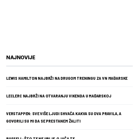
NAJNOVIJE
LEWIS HAMILTON NAJBRŽI NA DRUGOM TRENINGU ZA VN MAĐARSKE
LECLERC NAJBRŽI NA OTVARANJU VIKENDA U MAĐARSKOJ
VERSTAPPEN: SVE VIŠE LJUDI SHVAĆA KAKVA SU OVA PRAVILA, A
GOVORILI SU MI DA SE PRESTANEM ŽALITI
RUSSELL: ŠTO TE NE UBIJE, OJAČA TE