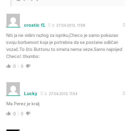
croatic f1
27.04.2013. 11:58
Niti ja ne vidim razlog za ispriku,Checo je samo pokazao
svoju borbenost koja je potrebna da se postane odličan
vozač.To što Buttonu to smeta nema veze.Samo naprijed
Checo! :thumbs:
0
0
Lucky
27.04.2013. 11:54
Ma Perez je kralj
0
0