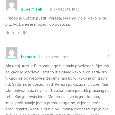
superfrenki
27.04.2013. 19:20
Trebao je Button pustiti Pereza, svi smo vidjeli kako je bio
brz. McLaren je mogao i do postolja.
0
0
Iceman
27.04.2013. 18:13
Ma u toj utrci je Buttonov ego bio malo povrijeđen. Sjetimo
se kako je lepršavo i sretno izjavljivao kako je on sada broj
1, kako se po njegovim željama radi bolid, kako je on glavni
itd. Sada mu je došao mladi Perez i pokazao mu zube. Nije
lako prihvatiti da novi mlađi vozač počinje raditi pressing na
tebi. Kad je Lewis bio u McLarenu, sve bajno i krasno,
imaju poštovanje jedno prema drugome, ni jedan neće
preći granicu, kada je gubio od Lewisa jednostavnije je bilo