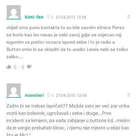
kimi-fan
27.04.2013. 13:28
vidjeli smo puno kontakta to su bile sasvim sitnice Perez
se borio kao lav nasao je sebi zavoj gdje se osjecao naj
sigurnim za pretici vozaca ispred sebe i to je radio a
Button smio bi se okladiti da to uradio Lewis nebi se toliko
zaliko….
0
0
nuvolari
27.04.2013. 13:09
Zašto bi se trebao ispričati?? Možda zato jer već par utrka
voziš kao bolesnik, ugrožavaš i sebe i druge…Prvo
incidenti sa kimijem, pa sada zabijanje u buttona itd…mislim
da je sergio prebahati klinac, i njemu nije mjesto u ekipi kao
što je McL!