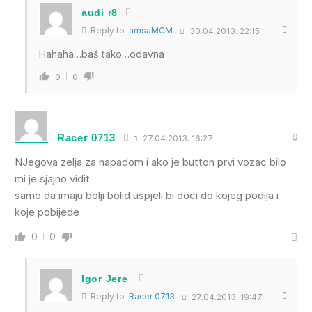
audi r8
Reply to
amsaMCM
30.04.2013. 22:15
Hahaha…baš tako…odavna
0
0
Racer 0713
27.04.2013. 16:27
NJegova zelja za napadom i ako je button prvi vozac bilo
mi je sjajno vidit
samo da imaju bolji bolid uspjeli bi doci do kojeg podija i
koje pobijede
0
0
Igor Jere
Reply to
Racer 0713
27.04.2013. 19:47