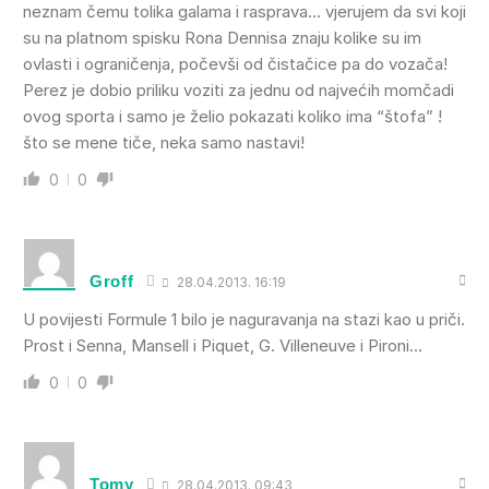
neznam čemu tolika galama i rasprava… vjerujem da svi koji
su na platnom spisku Rona Dennisa znaju kolike su im
ovlasti i ograničenja, počevši od čistačice pa do vozača!
Perez je dobio priliku voziti za jednu od najvećih momčadi
ovog sporta i samo je želio pokazati koliko ima “štofa” !
što se mene tiče, neka samo nastavi!
0
0
Groff
28.04.2013. 16:19
U povijesti Formule 1 bilo je naguravanja na stazi kao u priči.
Prost i Senna, Mansell i Piquet, G. Villeneuve i Pironi…
0
0
Tomy
28.04.2013. 09:43