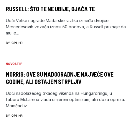
RUSSELL: ŠTO TE NE UBIJE, OJAČA TE
Uoči Velike nagrade Mađarske razlika između dvojice
Mercedesovih vozača iznosi 50 bodova, a Russell priznaje da
mu je…
BY
GP1_HR
NOVOSTI F1
NORRIS: OVE SU NADOGRADNJE NAJVEĆE OVE
GODINE, ALI OSTAJEM STRPLJIV
Uoči nadolazećeg trkaćeg vikenda na Hungaroringu, u
taboru McLarena vlada umjereni optimizam, ali i doza opreza.
Momčad iz…
BY
GP1_HR