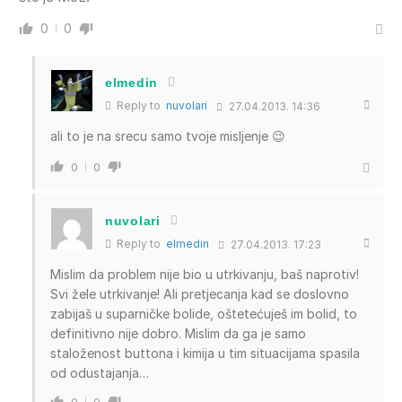
0
0
elmedin
Reply to
nuvolari
27.04.2013. 14:36
ali to je na srecu samo tvoje misljenje 😉
0
0
nuvolari
Reply to
elmedin
27.04.2013. 17:23
Mislim da problem nije bio u utrkivanju, baš naprotiv!
Svi žele utrkivanje! Ali pretjecanja kad se doslovno
zabijaš u suparničke bolide, oštetećuješ im bolid, to
definitivno nije dobro. Mislim da ga je samo
staloženost buttona i kimija u tim situacijama spasila
od odustajanja…
0
0