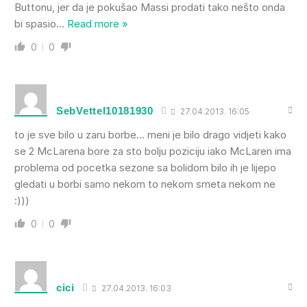
Buttonu, jer da je pokušao Massi prodati tako nešto onda
bi spasio
…
Read more »
0
0
SebVettel10181930
27.04.2013. 16:05
to je sve bilo u zaru borbe… meni je bilo drago vidjeti kako
se 2 McLarena bore za sto bolju poziciju iako McLaren ima
problema od pocetka sezone sa bolidom bilo ih je lijepo
gledati u borbi samo nekom to nekom smeta nekom ne
:)))
0
0
cici
27.04.2013. 16:03