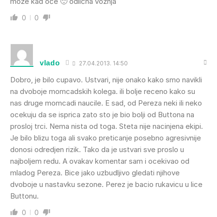
može kad oće 🙂 odlična vožnja
0
0
vlado
27.04.2013. 14:50
Dobro, je bilo cupavo. Ustvari, nije onako kako smo navikli
na dvoboje momcadskih kolega. ili bolje receno kako su
nas druge momcadi naucile. E sad, od Pereza neki ili neko
ocekuju da se isprica zato sto je bio bolji od Buttona na
prosloj trci. Nema nista od toga. Steta nije nacinjena ekipi.
Je bilo blizu toga ali svako preticanje posebno agresivnije
donosi odredjen rizik. Tako da je ustvari sve proslo u
najboljem redu. A ovakav komentar sam i ocekivao od
mladog Pereza. Bice jako uzbudljivo gledati njihove
dvoboje u nastavku sezone. Perez je bacio rukavicu u lice
Buttonu.
0
0