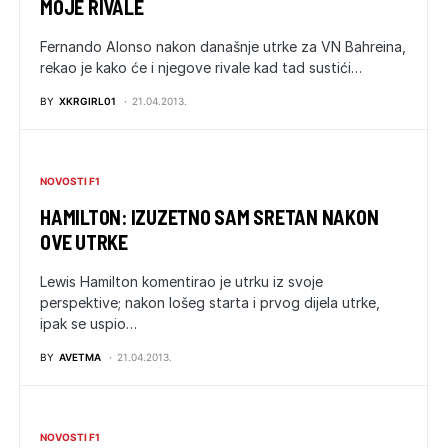
MOJE RIVALE
Fernando Alonso nakon današnje utrke za VN Bahreina,
rekao je kako će i njegove rivale kad tad sustići…
BY
XKRGIRL01
21.04.2013.
NOVOSTI F1
HAMILTON: IZUZETNO SAM SRETAN NAKON
OVE UTRKE
Lewis Hamilton komentirao je utrku iz svoje
perspektive; nakon lošeg starta i prvog dijela utrke,
ipak se uspio…
BY
AVETMA
21.04.2013.
NOVOSTI F1