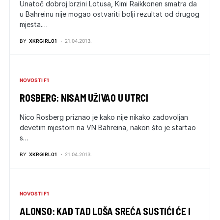
Unatoč dobroj brzini Lotusa, Kimi Raikkonen smatra da
u Bahreinu nije mogao ostvariti bolji rezultat od drugog
mjesta.…
BY
XKRGIRL01
21.04.2013.
NOVOSTI F1
ROSBERG: NISAM UŽIVAO U UTRCI
Nico Rosberg priznao je kako nije nikako zadovoljan
devetim mjestom na VN Bahreina, nakon što je startao
s…
BY
XKRGIRL01
21.04.2013.
NOVOSTI F1
ALONSO: KAD TAD LOŠA SREĆA SUSTIĆI ĆE I