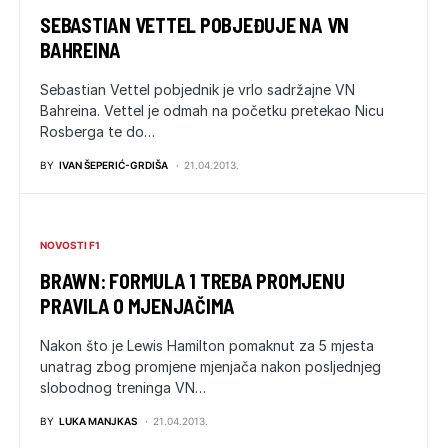
SEBASTIAN VETTEL POBJEĐUJE NA VN
BAHREINA
Sebastian Vettel pobjednik je vrlo sadržajne VN
Bahreina. Vettel je odmah na početku pretekao Nicu
Rosberga te do…
BY
IVAN ŠEPERIĆ-GRDIŠA
21.04.2013.
NOVOSTI F1
BRAWN: FORMULA 1 TREBA PROMJENU
PRAVILA O MJENJAČIMA
Nakon što je Lewis Hamilton pomaknut za 5 mjesta
unatrag zbog promjene mjenjača nakon posljednjeg
slobodnog treninga VN…
BY
LUKA MANJKAS
21.04.2013.