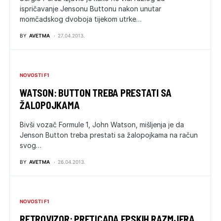
ispričavanje Jensonu Buttonu nakon unutar
momčadskog dvoboja tijekom utrke…
BY
AVETMA
27.04.2013.
NOVOSTI F1
WATSON: BUTTON TREBA PRESTATI SA
ŽALOPOJKAMA
Bivši vozač Formule 1, John Watson, mišljenja je da
Jenson Button treba prestati sa žalopojkama na račun
svog…
BY
AVETMA
26.04.2013.
NOVOSTI F1
RETROVIZOR: PRETICADA EPSKIH RAZMJERA