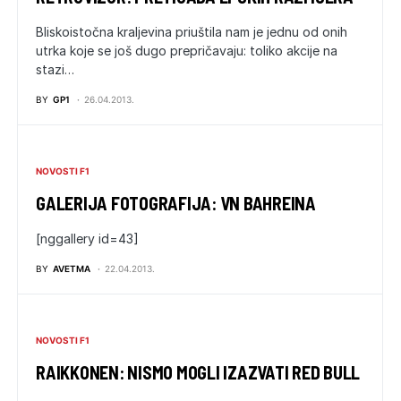
Bliskoistočna kraljevina priuštila nam je jednu od onih
utrka koje se još dugo prepričavaju: toliko akcije na
stazi…
BY
GP1
26.04.2013.
NOVOSTI F1
GALERIJA FOTOGRAFIJA: VN BAHREINA
[nggallery id=43]
BY
AVETMA
22.04.2013.
NOVOSTI F1
RAIKKONEN: NISMO MOGLI IZAZVATI RED BULL